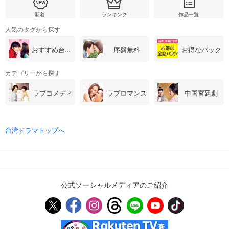
新着
ランキング
作品一覧
人気のタグから探す
購入明細
４ヵ月分の購入明細の確認が可能です。
おすすめ台湾・中国ドラマ
序盤無料
お得なパック
現在獲得済みのお得なクーポンを確認でき
Myクーポン
ます。
カテゴリーから探す
ラブコメディ
ラブロマンス
中国宮廷劇
レンタル、購入、定額見放題の購入履歴の
購入履歴
確認が可能です。こちらから視聴いただく
と便利です。
台湾ドラマトップへ
お気に入りに登録した作品を確認できま
お気に入り
す。お気に入りに追加した作品の削除も可
能です。
サイト内の閲覧履歴を確認できます。履歴
閲覧履歴
の削除も可能です。
公式ソーシャルメディアのご紹介
サイト内で表示される作品の表示制限が可
視聴年齢制限
能です。5段階の年齢区分から選択できま
す。