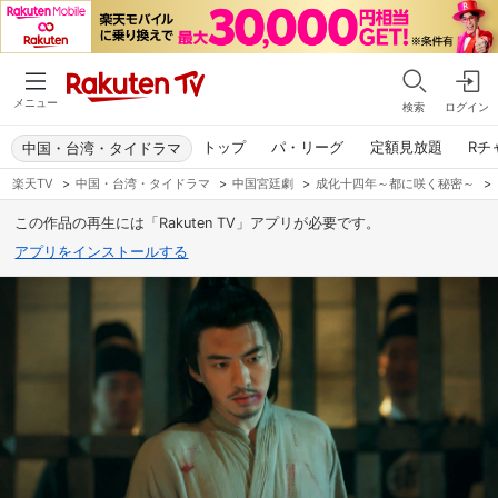
メニュー
検索
ログイン
トップ
パ・リーグ
定額見放題
Rチ
中国・台湾・タイドラマ
楽天TV
>
中国・台湾・タイドラマ
>
中国宮廷劇
>
成化十四年～都に咲く秘密～
>
この作品の再生には「Rakuten TV」アプリが必要です。
アプリをインストールする