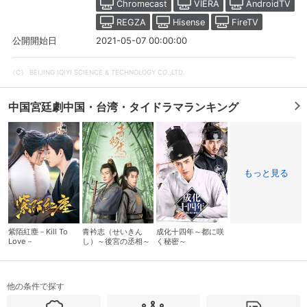
Chromecast
VIERA
AndroidTV
REGZA
Hisense
FireTV
2021-05-07 00:00:00
公開開始日
（C） BEIJING IQIYI SCIENCE & TECHNOLOGY CO.,LTD.
中国宮廷劇中国・台湾・タイドラマランキング
もっと見る
会員設定
会員情報
閉じる
紫陌紅塵－Kill To
青衿志（せいきん
成化十四年～都に咲
Love－
し）～後宮の丞相～
く秘密～
基本情報、本人連絡先、パスワード 、クレ
会員情報変更
ジットカード情報の変更が可能です。
他の条件で探す
決済方法変更
決済方法の変更が可能です。