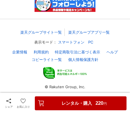
スマホなどでRakuten TVを視聴する際のデ
視聴デバイス一覧
バイス連携の設定ができます。
視聴年齢制限の変更時にパスコード入力が
パスコード設定
求められるのでお子さまがいても安心で
楽天グループサイト一覧
楽天グループアプリ一覧
す。
表示モード：
スマートフォン
PC
メルマガの配信停止、配信先のメールアド
企業情報
利用規約
特定商取引法に基づく表示
ヘルプ
メルマガ
レスの変更が可能です。
コピーライト一覧
個人情報保護方針
定額見放題コンテンツの解約はこちらから
定額見放題解約
可能です。
© Rakuten Group, Inc.
ログアウト
レンタル・購入
220
円
シェア
お気に入り