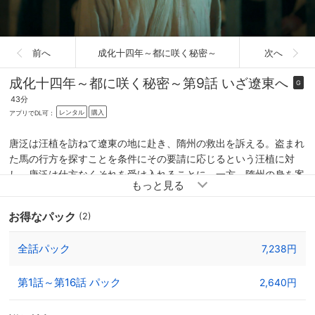
前へ
成化十四年～都に咲く秘密～
次へ
成化十四年～都に咲く秘密～
第9話 いざ遼東へ
G
43分
レンタル
購入
アプリでDL可：
唐泛は汪植を訪ねて遼東の地に赴き、隋州の救出を訴える。盗まれ
た馬の行方を探すことを条件にその要請に応じるという汪植に対
し、唐泛は仕方なくそれを受け入れることに。一方、隋州の身を案
じた汪植は、密かに部下の賈逵（かき）を吉安に派遣していた。隋
州を懐柔しようとして失敗に終わった知府・黄景隆は、部下に命じ
お得なパック
(2)
て隋州の正体を他の罪人たちに暴露する。隋州が役人だと知った囚
人たちは、たちまち怒りの矛先を隋州に向け…。
全話パック
7,238円
第1話～第16話 パック
2,640円