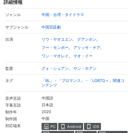
詳細情報
中国・台湾・タイドラマ
ジャンル
中国宮廷劇
サブジャンル
リウ・ヤオユエン
グアンホン
出演
フー・モンボー
アリッサ・チア
ワン・マオレイ
マオ・イー
グォ・シュアン
ヤン・ホアン
監督
「BL」・「ブロマンス」・「LGBTQ＋」関連コ
タグ
ンテンツ
中国語
音声言語
日本語
字幕言語
2020
制作年
中国
制作国
対応端末
PC
Android
iOS