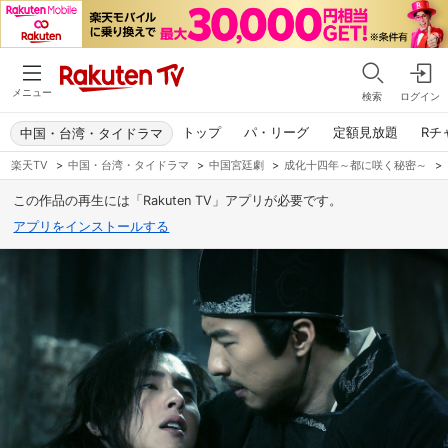
メニュー
検索
ログイン
トップ
パ・リーグ
定額見放題
Rチ
中国・台湾・タイドラマ
楽天TV
>
中国・台湾・タイドラマ
>
中国宮廷劇
>
成化十四年～都に咲く秘密～
>
この作品の再生には「Rakuten TV」アプリが必要です。
アプリをインストールする