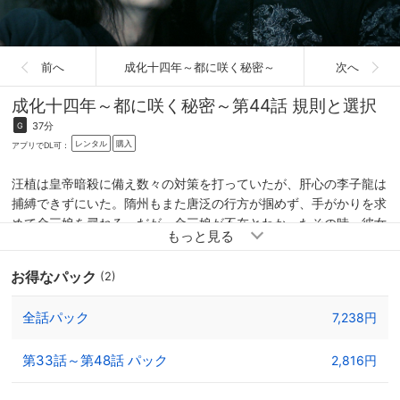
前へ
成化十四年～都に咲く秘密～
次へ
成化十四年～都に咲く秘密～
第44話 規則と選択
37分
G
レンタル
購入
アプリでDL可：
汪植は皇帝暗殺に備え数々の対策を打っていたが、肝心の李子龍は
捕縛できずにいた。隋州もまた唐泛の行方が掴めず、手がかりを求
めて金三娘を尋ねる。だが、金三娘が不在とわかったその時、彼女
から助けを求めるのろしが上がったとの知らせが入る。隋州は金三
娘の仲間たちと共に捜索へ向かうが…。一方、李子龍に囚われた唐
お得なパック
(2)
泛は、皇帝と万民のどちらかを選ぶよう迫られる。覚悟を決めて問
いに答えた唐泛に、李子龍はなぜか博浪の完成品を手渡す。
全話パック
7,238円
第33話～第48話 パック
2,816円