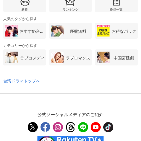
新着
ランキング
作品一覧
人気のタグから探す
購入明細
４ヵ月分の購入明細の確認が可能です。
おすすめ台湾・中国ドラマ
序盤無料
お得なパック
現在獲得済みのお得なクーポンを確認でき
Myクーポン
ます。
カテゴリーから探す
ラブコメディ
ラブロマンス
中国宮廷劇
レンタル、購入、定額見放題の購入履歴の
購入履歴
確認が可能です。こちらから視聴いただく
と便利です。
台湾ドラマトップへ
お気に入りに登録した作品を確認できま
お気に入り
す。お気に入りに追加した作品の削除も可
能です。
サイト内の閲覧履歴を確認できます。履歴
閲覧履歴
の削除も可能です。
公式ソーシャルメディアのご紹介
サイト内で表示される作品の表示制限が可
視聴年齢制限
能です。5段階の年齢区分から選択できま
す。