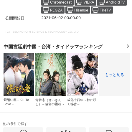
Chromecast
VIERA
AndroidTV
REGZA
Hisense
FireTV
2021-06-02 00:00:00
公開開始日
（C） BEIJING IQIYI SCIENCE & TECHNOLOGY CO.,LTD.
中国宮廷劇中国・台湾・タイドラマランキング
もっと見る
会員設定
会員情報
閉じる
紫陌紅塵－Kill To
青衿志（せいきん
成化十四年～都に咲
Love－
し）～後宮の丞相～
く秘密～
基本情報、本人連絡先、パスワード 、クレ
会員情報変更
ジットカード情報の変更が可能です。
他の条件で探す
決済方法変更
決済方法の変更が可能です。