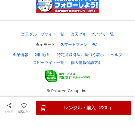
スマホなどでRakuten TVを視聴する際のデ
視聴デバイス一覧
バイス連携の設定ができます。
視聴年齢制限の変更時にパスコード入力が
パスコード設定
求められるのでお子さまがいても安心で
楽天グループサイト一覧
楽天グループアプリ一覧
す。
表示モード：
スマートフォン
PC
メルマガの配信停止、配信先のメールアド
企業情報
利用規約
特定商取引法に基づく表示
ヘルプ
メルマガ
レスの変更が可能です。
コピーライト一覧
個人情報保護方針
定額見放題コンテンツの解約はこちらから
定額見放題解約
可能です。
© Rakuten Group, Inc.
ログアウト
レンタル・購入
220
円
シェア
お気に入り