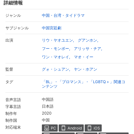
詳細情報
中国・台湾・タイドラマ
ジャンル
中国宮廷劇
サブジャンル
リウ・ヤオユエン
グアンホン
出演
フー・モンボー
アリッサ・チア
ワン・マオレイ
マオ・イー
グォ・シュアン
ヤン・ホアン
監督
「BL」・「ブロマンス」・「LGBTQ＋」関連コ
タグ
ンテンツ
中国語
音声言語
日本語
字幕言語
2020
制作年
中国
制作国
対応端末
PC
Android
iOS