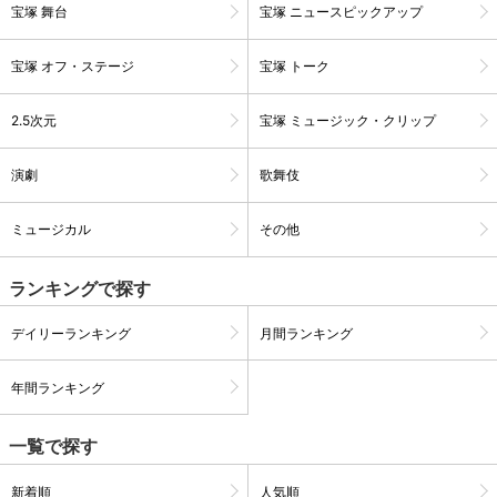
宝塚 舞台
宝塚 ニュースピックアップ
宝塚 オフ・ステージ
宝塚 トーク
2.5次元
宝塚 ミュージック・クリップ
演劇
歌舞伎
ミュージカル
その他
ランキングで探す
会員設定
会員情報
閉じる
デイリーランキング
月間ランキング
年間ランキング
基本情報、本人連絡先、パスワード 、クレ
会員情報変更
ジットカード情報の変更が可能です。
一覧で探す
決済方法変更
決済方法の変更が可能です。
新着順
人気順