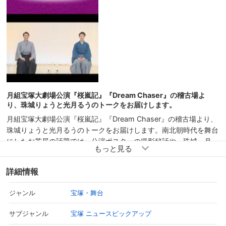
月組宝塚大劇場公演『桜嵐記』『Dream Chaser』の稽古場よ
り、珠城りょうと光月るうのトークをお届けします。
月組宝塚大劇場公演『桜嵐記』『Dream Chaser』の稽古場より、
珠城りょうと光月るうのトークをお届けします。南北朝時代を舞台
にしたお芝居の話題では、公演ポスターの撮影秘話や、珠城、月
城、鳳月の三兄弟をはじめ、それぞれのキャラクターの紹介をして
いきます。一方、情熱的なショーの話題では、各場面の見所や退団
詳細情報
公演に臨む心境・意気込みについて語ります。公演が楽しみになる
トークをどうぞお楽しみください！
宝塚・舞台
ジャンル
宝塚 ニュースピックアップ
サブジャンル