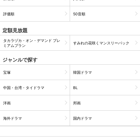
評価順
50音順
購入明細
４ヵ月分の購入明細の確認が可能です。
定額見放題
現在獲得済みのお得なクーポンを確認でき
タカラヅカ・オン・デマンド プレ
Myクーポン
すみれの花咲くマンスリーパック
ます。
ミアムプラン
レンタル、購入、定額見放題の購入履歴の
ジャンルで探す
購入履歴
確認が可能です。こちらから視聴いただく
と便利です。
宝塚
韓国ドラマ
お気に入りに登録した作品を確認できま
お気に入り
す。お気に入りに追加した作品の削除も可
中国・台湾・タイドラマ
BL
能です。
洋画
邦画
サイト内の閲覧履歴を確認できます。履歴
閲覧履歴
の削除も可能です。
海外ドラマ
国内ドラマ
サイト内で表示される作品の表示制限が可
視聴年齢制限
能です。5段階の年齢区分から選択できま
す。