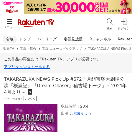
メニュー
検索
ログイン
トップ
パ・リーグ
定額見放題
Rチャンネル
Rakute
宝塚
楽天TV
>
宝塚・舞台
>
宝塚 ニュースピックアップ
>
TAKARAZUKA NEWS Pi
この作品の再生には「Rakuten TV」アプリが必要です。
アプリをインストールする
TAKARAZUKA NEWS Pick Up #672「月組宝塚大劇場公
演『桜嵐記』『Dream Chaser』稽古場トーク」～2021年
4月より～
G
レンタル
アプリでDL可：
収録時間：
23分
出演：
珠城りょう