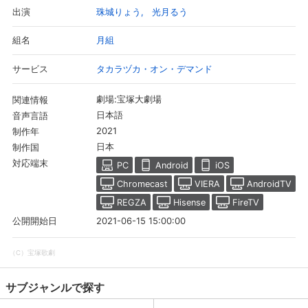
珠城りょう
光月るう
出演
月組
組名
タカラヅカ・オン・デマンド
サービス
劇場:宝塚大劇場
関連情報
日本語
音声言語
2021
制作年
日本
制作国
対応端末
PC
Android
iOS
Chromecast
VIERA
AndroidTV
REGZA
Hisense
FireTV
2021-06-15 15:00:00
公開開始日
（C）宝塚歌劇
サブジャンルで探す