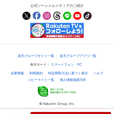
公式ソーシャルメディアのご紹介
スマホなどでRakuten TVを視聴する際のデ
視聴デバイス一覧
バイス連携の設定ができます。
視聴年齢制限の変更時にパスコード入力が
パスコード設定
求められるのでお子さまがいても安心で
す。
メルマガの配信停止、配信先のメールアド
メルマガ
レスの変更が可能です。
楽天グループサイト一覧
楽天グループアプリ一覧
定額見放題コンテンツの解約はこちらから
定額見放題解約
表示モード：
スマートフォン
PC
可能です。
企業情報
利用規約
特定商取引法に基づく表示
ヘルプ
コピーライト一覧
個人情報保護方針
ログアウト
© Rakuten Group, Inc.