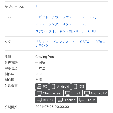
BL
サブジャンル
デビッド・チウ
ファン・チェンチャン
出演
アラン・ソング
スタン・チェン
ユアン・クオ
ヤン・ヨンリー
LOUIS
「BL」・「ブロマンス」・「LGBTQ＋」関連コ
タグ
ンテンツ
Craving You
原題
中国語
音声言語
日本語
字幕言語
2020
制作年
台湾
制作国
対応端末
PC
Android
iOS
Chromecast
VIERA
AndroidTV
REGZA
Hisense
FireTV
2021-07-26 00:00:00
公開開始日