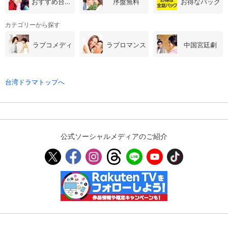
おすすめ台湾・中国ドラマ
序盤無料
お得なパック
カテゴリーから探す
購入明細
４ヵ月分の購入明細の確認が可能です。
ラブコメディ
ラブロマンス
中国宮廷劇
現在獲得済みのお得なクーポンを確認でき
Myクーポン
ます。
台湾ドラマトップへ
レンタル、購入、定額見放題の購入履歴の
購入履歴
確認が可能です。こちらから視聴いただく
と便利です。
お気に入りに登録した作品を確認できま
公式ソーシャルメディアのご紹介
お気に入り
す。お気に入りに追加した作品の削除も可
能です。
サイト内の閲覧履歴を確認できます。履歴
閲覧履歴
の削除も可能です。
サイト内で表示される作品の表示制限が可
視聴年齢制限
能です。5段階の年齢区分から選択できま
す。