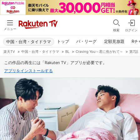
メニュー
検索
ログイン
トップ
パ・リーグ
定額見放題
Rチ
中国・台湾・タイドラマ
楽天TV
>
中国・台湾・タイドラマ
>
BL
>
Craving You～君に焦がれて～
>
第7話
この作品の再生には「Rakuten TV」アプリが必要です。
アプリをインストールする