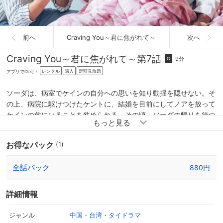
前へ
Craving You～君に焦がれて～
次へ
Craving You～君に焦がれて～
第7話
9分
G
レンタル
購入
定額見放題
アプリでDL可：
ソーダは、病室でケインの自分への思いを知り動揺を隠せない。そ
の上、病院に駆けつけたケントに、結婚を目前にしてノアを放って
ケインの前にいることを咎められる。その頃、ソーダの帰りを待つ
ノアも、ソーダの本心をはかりかねていた。
お得なパック
(1)
全話パック
880円
詳細情報
中国・台湾・タイドラマ
ジャンル