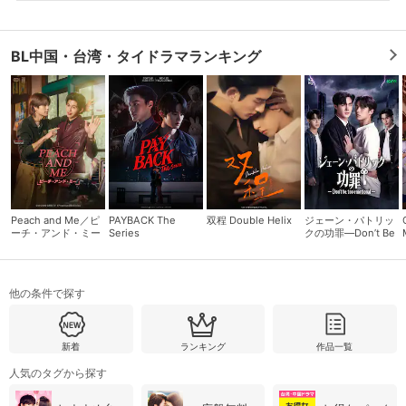
BL中国・台湾・タイドラマランキング
Peach and Me／ピ
PAYBACK The
双程 Double Helix
ジェーン・パトリッ
ーチ・アンド・ミー
Series
クの功罪―Don’t Be
Too Emotional―
会員設定
会員情報
閉じる
他の条件で探す
基本情報、本人連絡先、パスワード 、クレ
会員情報変更
ジットカード情報の変更が可能です。
新着
ランキング
作品一覧
人気のタグから探す
決済方法変更
決済方法の変更が可能です。