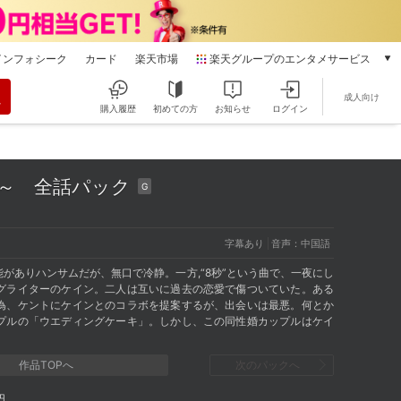
インフォシーク
カード
楽天市場
楽天グループのエンタメサービス
動画配信
成人向け
楽天TV
購入履歴
初めての方
お知らせ
ログイン
本/ゲーム/CD/DVD
楽天ブックス
電子書籍
れて～
全話パック
G
楽天Kobo
雑誌読み放題
楽天マガジン
字幕あり
音声：中国語
音楽配信
がありハンサムだが、無口で冷静。一方,“8秒”という曲で、一夜にし
楽天ミュージック
グライターのケイン。二人は互いに過去の恋愛で傷ついていた。ある
動画配信ガイド
為、ケントにケインとのコラボを提案するが、出会いは最悪。何とか
Rakuten PLAY
プルの「ウエディングケーキ」。しかし、この同性婚カップルはケイ
無料テレビ
Rチャンネル
作品TOPへ
次のパックへ
チケット
円