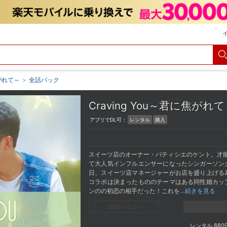
焦がれて～
>
全話パック
Craving You～君に焦が
アプリでDL可：
レンタル
購入
スイーツ店のオーナー・パティシエのケント。才能
て大人気インフルエンサーになったシンガーソン
日、スイーツ店マネージャーがお店を盛り上げる
コラボは決まったもののテーマはある同性婚カッ
ンのの初恋の相手だった！これを
…続きを見る
前のパックへ
レンタル
880