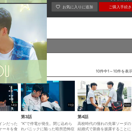
ご購入手続き
 パック
10件中1～10件を表
14分
11分
10分
第3話
第4話
インだった
“K”で停電が発生。閉じ込めら
高校時代の憧れの先輩ソーダの
ケーキを食
れパニックに陥った暗所恐怖症
結婚式で新曲を披露することに