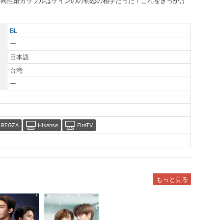
の同性婚カップルはケインのの初恋の相手だった！これをきっかけ
BL
ー
日本語
台湾
ー
REGZA
Hisense
FireTV
もっと見る