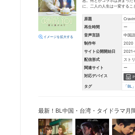
悪。何とかコラボは決まった
に、二人の人生は一変するこ
原題
Cravi
再生時間
ー
音声言語
中国
イメージを拡大する
制作年
2020
サイト公開開始日
2021-
配信形式
スト
関連サイト
ー
対応デバイス
P
タグ
「BL
最新！BL中国・台湾・タイドラマ月