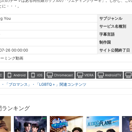
もののテーマはある同性婚カップルの「ウエディングケーキ」。しかし、こ
とに・・・。
ng You
サブジャンル
サービス名種別
語
字幕言語
制作国
07-26 00:00:00
サイト公開終了日
リーミング動画
C
Android
iOS
Chromecast
VIERA
AndroidTV
」・「ブロマンス」・「LGBTQ＋」関連コンテンツ
間ランキング