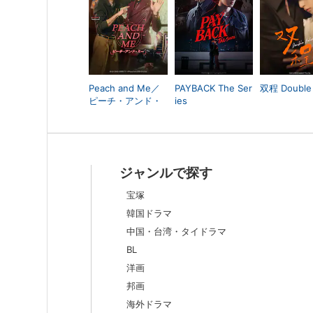
Peach and Me／
PAYBACK The Ser
双程 Double 
ピーチ・アンド・
ies
ミー
ジャンルで探す
宝塚
韓国ドラマ
中国・台湾・タイドラマ
BL
洋画
邦画
海外ドラマ