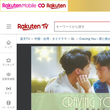
楽天TV
>
中国・台湾・タイドラマ
>
BL
>
Craving You～君に
トップ
ドラマ
ランキング
定額見放題
ライブ
パ・リーグ