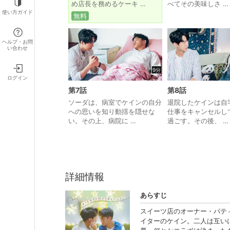
め店長を務めるケーキ …
べてその美味しさ …
使い方ガイド
無料
ヘルプ・お問
い合わせ
9分
ログイン
第7話
第8話
ソーダは、病室でケインの自分
退院したケインは自
への思いを知り動揺を隠せな
仕事をキャンセルし
い。その上、病院に …
過ごす。その後、 …
詳細情報
あらすじ
スイーツ店のオーナー・パテ
イターのケイン。二人は互い