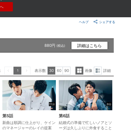
楽天チケット
へ
エンタメニュース
推し楽
ヘルプ
シェアする
880円
詳細はこちら
(税込)
示
表示数
30
60
90
画像
詳細
1
一
詳
前へ
次へ
覧
細
表
表
示
示
11分
9分
第5話
第6話
新曲は順調に仕上がり、ケイン
結婚式の準備で忙しいノアとソ
のマネージャーのレイの提案
ーダは久しぶりに外食すること