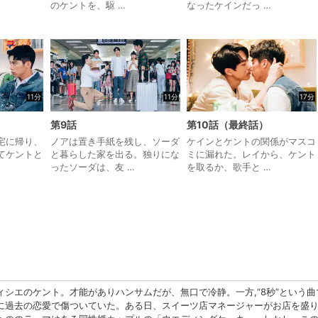
のケントを、駆 …
なったケインだっ …
11分
11分
17分
第9話
第10話（最終話）
宅に帰り、
ノアは置き手紙を残し、ソーダ
ケインとケントの関係がマスコ
てケントと
と暮らした家を出る。独りにな
ミに漏れた。レイから、ケント
ったソーダは、友 …
を取るか、歌手と …
ィシエのケント。才能がありハンサムだが、無口で冷静。一方,“8秒”という
に過去の恋愛で傷ついていた。ある日、スイーツ店マネージャーがお店を盛