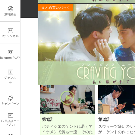
無料動画
お得なパック一覧
Rチャンネル
お得
お得！「Craving You～君に焦がれて～」全話
Rakuten PLAY
この作品の各話一覧
ジャンル
キャンペーン
14分
第1話
第2話
TV用認証コー
ド入力
パティシエのケントは若くて
スウィーツ嫌いのケ
イケメンで腕も一流、そのた
が、ケントの作った