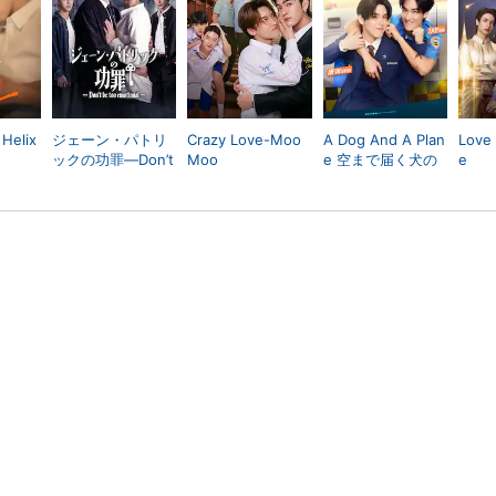
Helix
ジェーン・パトリ
Crazy Love-Moo
A Dog And A Plan
Love
ックの功罪―Don’t
Moo
e 空まで届く犬の
e
Be Too Emotional
遠吠え
―