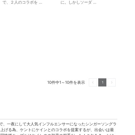
で、２人のコラボを …
に。しかしソーダ …
10件中1～10件を表示
1
前へ
次へ
曲で、一夜にして大人気インフルエンサーになったシンガーソングラ
り上げる為、ケントにケインとのコラボを提案するが、出会いは最