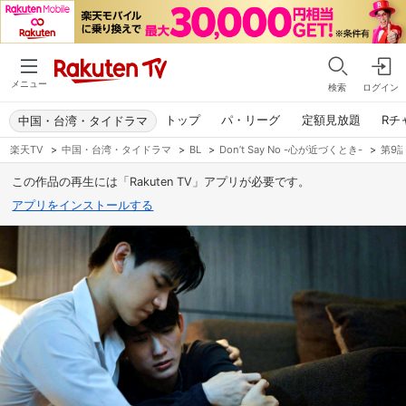
メニュー
検索
ログイン
トップ
パ・リーグ
定額見放題
Rチ
中国・台湾・タイドラマ
楽天TV
>
中国・台湾・タイドラマ
>
BL
>
Don’t Say No -心が近づくとき-
>
第9
この作品の再生には「Rakuten TV」アプリが必要です。
アプリをインストールする