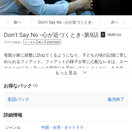
前へ
Don’t Say No -心が近づくとき-
次へ
Don’t Say No -心が近づくとき-
第9話
1時間14分
G
レンタル
購入
定額見放題
アプリでDL可：
母親が家に頻繁に訪ねてくるようになり、子どもの頃の記憶に苦し
められるフィアット。フィアットの様子が常に心配なレオは、エー
クとトーにフィアットの見守りを手伝ってもらうことに。ある日、
トーが見守りを手伝いに来ていたところにナームから連絡が入り、
トーは慌ててレオの家を出ていくが、ついうっかり大事なことをし
お得なパック
(1)
忘れてしまう。一方、ポップパーンから家に来てほしいと連絡が来
たリオンは、喜んで彼に会いに行く。
全話パック
販売終了
詳細情報
中国・台湾・タイドラマ
ジャンル