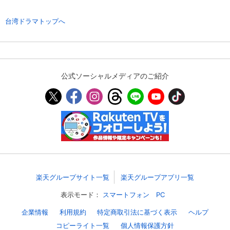
スマホなどでRakuten TVを視聴する際のデ
視聴デバイス一覧
台湾ドラマトップへ
バイス連携の設定ができます。
視聴年齢制限の変更時にパスコード入力が
パスコード設定
求められるのでお子さまがいても安心で
す。
公式ソーシャルメディアのご紹介
メルマガの配信停止、配信先のメールアド
メルマガ
レスの変更が可能です。
定額見放題コンテンツの解約はこちらから
定額見放題解約
可能です。
ログアウト
楽天グループサイト一覧
楽天グループアプリ一覧
表示モード：
スマートフォン
PC
企業情報
利用規約
特定商取引法に基づく表示
ヘルプ
コピーライト一覧
個人情報保護方針