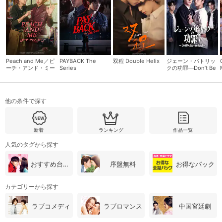
購入明細
４ヵ月分の購入明細の確認が可能です。
Peach and Me／ピ
PAYBACK The
双程 Double Helix
ジェーン・パトリッ
現在獲得済みのお得なクーポンを確認でき
Myクーポン
ーチ・アンド・ミー
Series
クの功罪―Don’t Be
ます。
Too Emotional―
レンタル、購入、定額見放題の購入履歴の
他の条件で探す
購入履歴
確認が可能です。こちらから視聴いただく
と便利です。
お気に入りに登録した作品を確認できま
新着
ランキング
作品一覧
お気に入り
す。お気に入りに追加した作品の削除も可
能です。
人気のタグから探す
おすすめ台湾・中国ドラマ
序盤無料
お得なパック
サイト内の閲覧履歴を確認できます。履歴
閲覧履歴
の削除も可能です。
カテゴリーから探す
サイト内で表示される作品の表示制限が可
ラブコメディ
ラブロマンス
中国宮廷劇
視聴年齢制限
能です。5段階の年齢区分から選択できま
す。