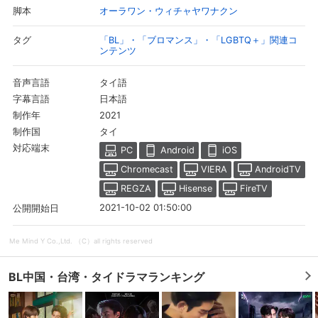
オーラワン・ウィチャヤワナクン
脚本
「BL」・「ブロマンス」・「LGBTQ＋」関連コ
タグ
ンテンツ
タイ語
音声言語
日本語
字幕言語
2021
制作年
タイ
制作国
対応端末
PC
Android
iOS
Chromecast
VIERA
AndroidTV
REGZA
Hisense
FireTV
会員設定
会員情報
閉じる
2021-10-02 01:50:00
公開開始日
Me Mind Y Co.,Ltd. （C）all rights reserved
基本情報、本人連絡先、パスワード 、クレ
会員情報変更
ジットカード情報の変更が可能です。
BL中国・台湾・タイドラマランキング
決済方法変更
決済方法の変更が可能です。