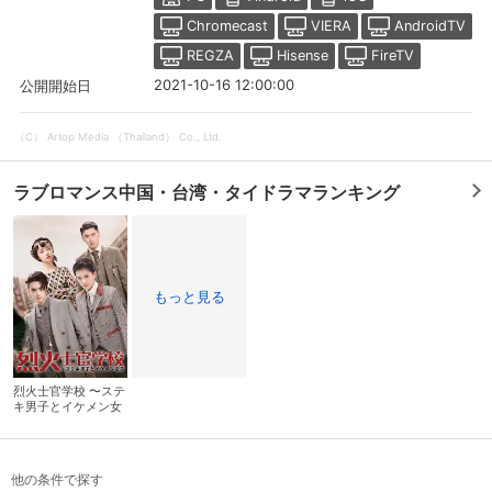
Chromecast
VIERA
AndroidTV
REGZA
Hisense
FireTV
2021-10-16 12:00:00
公開開始日
（C） Artop Media （Thailand） Co., Ltd.
ラブロマンス中国・台湾・タイドラマランキング
もっと見る
会員設定
会員情報
閉じる
烈火士官学校 〜ステ
基本情報、本人連絡先、パスワード 、クレ
会員情報変更
キ男子とイケメン女
ジットカード情報の変更が可能です。
子
他の条件で探す
決済方法変更
決済方法の変更が可能です。