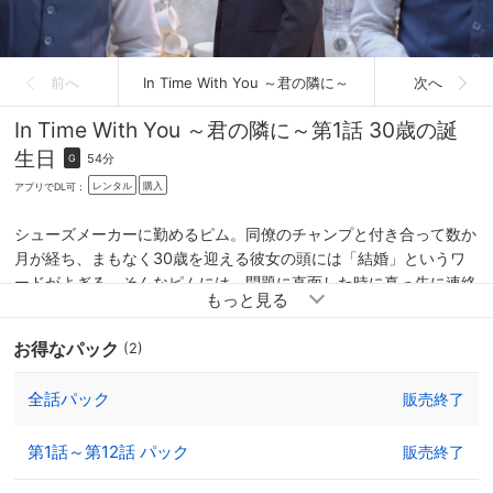
前へ
In Time With You ～君の隣に～
次へ
In Time With You ～君の隣に～
第1話 30歳の誕
生日
54分
G
レンタル
購入
アプリでDL可：
シューズメーカーに勤めるピム。同僚のチャンプと付き合って数か
月が経ち、まもなく30歳を迎える彼女の頭には「結婚」というワ
ードがよぎる。そんなピムには、問題に直面した時に真っ先に連絡
する同級生の男友達がいた。航空会社に勤めるポンだ。家が近く、
家族ぐるみで親しい２人の間には「決して恋愛にはならない」とい
お得なパック
(2)
う約束が。いつからかピムに想いを寄せていたポンにできるのは、
隣に座って彼女を見守ることだけだった。
全話パック
販売終了
第1話～第12話 パック
販売終了