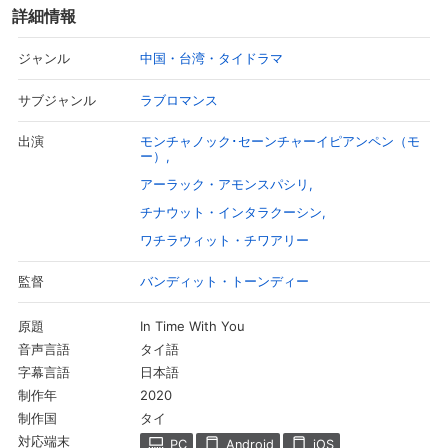
詳細情報
中国・台湾・タイドラマ
ジャンル
ラブロマンス
サブジャンル
モンチャノック･セーンチャーイピアンペン（モ
出演
ー）
アーラック・アモンスパシリ
チナウット・インタラクーシン
ワチラウィット・チワアリー
バンディット・トーンディー
監督
In Time With You
原題
タイ語
音声言語
日本語
字幕言語
2020
制作年
タイ
制作国
対応端末
PC
Android
iOS