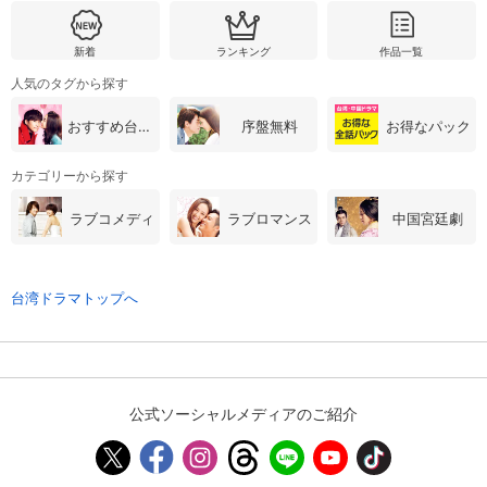
新着
ランキング
作品一覧
購入明細
４ヵ月分の購入明細の確認が可能です。
人気のタグから探す
おすすめ台湾・中国ドラマ
序盤無料
お得なパック
現在獲得済みのお得なクーポンを確認でき
Myクーポン
ます。
カテゴリーから探す
レンタル、購入、定額見放題の購入履歴の
ラブコメディ
ラブロマンス
中国宮廷劇
購入履歴
確認が可能です。こちらから視聴いただく
と便利です。
お気に入りに登録した作品を確認できま
台湾ドラマトップへ
お気に入り
す。お気に入りに追加した作品の削除も可
能です。
サイト内の閲覧履歴を確認できます。履歴
閲覧履歴
の削除も可能です。
公式ソーシャルメディアのご紹介
サイト内で表示される作品の表示制限が可
視聴年齢制限
能です。5段階の年齢区分から選択できま
す。