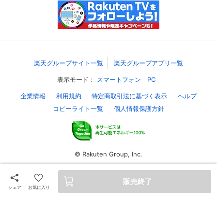
スマホなどでRakuten TVを視聴する際のデ
視聴デバイス一覧
バイス連携の設定ができます。
視聴年齢制限の変更時にパスコード入力が
パスコード設定
求められるのでお子さまがいても安心で
す。
楽天グループサイト一覧
楽天グループアプリ一覧
表示モード：
スマートフォン
PC
メルマガの配信停止、配信先のメールアド
メルマガ
レスの変更が可能です。
企業情報
利用規約
特定商取引法に基づく表示
ヘルプ
コピーライト一覧
個人情報保護方針
定額見放題コンテンツの解約はこちらから
定額見放題解約
可能です。
© Rakuten Group, Inc.
ログアウト
販売終了
シェア
お気に入り