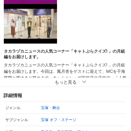
タカラヅカニュースの人気コーナー「キャトぶらクイズ! 」の月組
編をお届けします。
タカラヅカニュースの人気コーナー「キャトぶらクイズ! 」の月組
編をお届けします。今回は、鳳月杏をゲストに迎えて、MCを千海
華蘭と楓ゆきが努めます。キャトルレーヴ宝塚店の店内で、「人気
雑貨アイテム」「お薦めアイテム」の1位から3位までのランキン
グを当てるクイズに挑戦！鳳月が選んだアイテムは、果たしてラン
詳細情報
キングに入っているのでしょうか？※番組内の情報は、2020年10
月放送当時のものです。
宝塚・舞台
ジャンル
宝塚 オフ・ステージ
サブジャンル