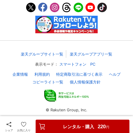
スマホなどでRakuten TVを視聴する際のデ
視聴デバイス一覧
バイス連携の設定ができます。
視聴年齢制限の変更時にパスコード入力が
パスコード設定
求められるのでお子さまがいても安心で
す。
メルマガの配信停止、配信先のメールアド
メルマガ
楽天グループサイト一覧
楽天グループアプリ一覧
レスの変更が可能です。
表示モード：
スマートフォン
PC
定額見放題コンテンツの解約はこちらから
企業情報
利用規約
特定商取引法に基づく表示
ヘルプ
定額見放題解約
可能です。
コピーライト一覧
個人情報保護方針
ログアウト
© Rakuten Group, Inc.
レンタル・購入
220
円
シェア
お気に入り