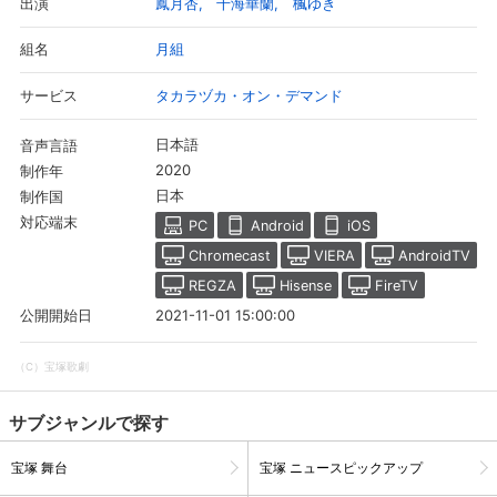
鳳月杏
千海華蘭
楓ゆき
出演
月組
組名
タカラヅカ・オン・デマンド
サービス
日本語
音声言語
2020
制作年
日本
制作国
対応端末
PC
Android
iOS
Chromecast
VIERA
AndroidTV
REGZA
Hisense
FireTV
2021-11-01 15:00:00
公開開始日
（C）宝塚歌劇
サブジャンルで探す
宝塚 舞台
宝塚 ニュースピックアップ