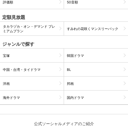
評価順
50音順
定額見放題
購入明細
４ヵ月分の購入明細の確認が可能です。
タカラヅカ・オン・デマンド プレ
すみれの花咲くマンスリーパック
ミアムプラン
現在獲得済みのお得なクーポンを確認でき
Myクーポン
ます。
ジャンルで探す
レンタル、購入、定額見放題の購入履歴の
宝塚
韓国ドラマ
購入履歴
確認が可能です。こちらから視聴いただく
と便利です。
中国・台湾・タイドラマ
BL
お気に入りに登録した作品を確認できま
お気に入り
す。お気に入りに追加した作品の削除も可
能です。
洋画
邦画
サイト内の閲覧履歴を確認できます。履歴
海外ドラマ
国内ドラマ
閲覧履歴
の削除も可能です。
サイト内で表示される作品の表示制限が可
視聴年齢制限
能です。5段階の年齢区分から選択できま
公式ソーシャルメディアのご紹介
す。