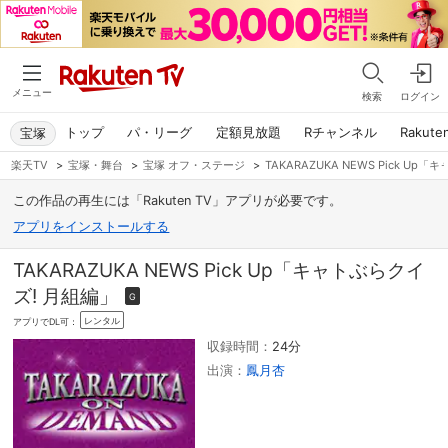
メニュー
検索
ログイン
トップ
パ・リーグ
定額見放題
Rチャンネル
Rakute
宝塚
楽天TV
>
宝塚・舞台
>
宝塚 オフ・ステージ
>
TAKARAZUKA NEWS Pick U
この作品の再生には「Rakuten TV」アプリが必要です。
アプリをインストールする
TAKARAZUKA NEWS Pick Up「キャトぶらクイ
ズ! 月組編」
G
レンタル
アプリでDL可：
収録時間：
24分
出演：
鳳月杏