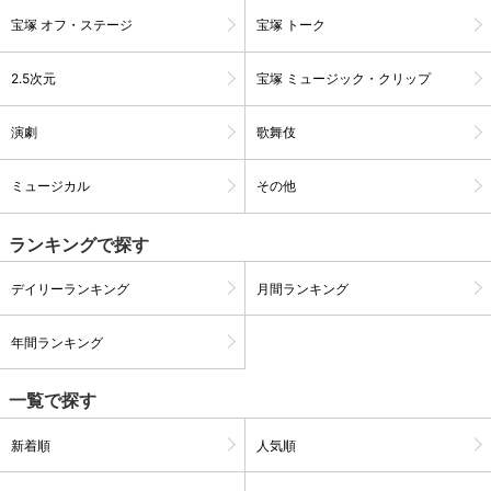
宝塚 オフ・ステージ
宝塚 トーク
2.5次元
宝塚 ミュージック・クリップ
演劇
歌舞伎
ミュージカル
その他
ランキングで探す
デイリーランキング
月間ランキング
会員設定
会員情報
閉じる
年間ランキング
基本情報、本人連絡先、パスワード 、クレ
一覧で探す
会員情報変更
ジットカード情報の変更が可能です。
新着順
人気順
決済方法変更
決済方法の変更が可能です。