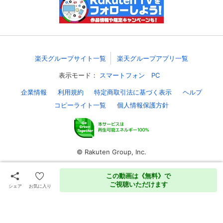
スマホなどでRakuten TVを視聴する際のデ
視聴デバイス一覧
バイス連携の設定ができます。
視聴年齢制限の変更時にパスコード入力が
パスコード設定
求められるのでお子さまがいても安心で
楽天グループサイト一覧
楽天グループアプリ一覧
す。
表示モード：
スマートフォン
PC
メルマガの配信停止、配信先のメールアド
メルマガ
企業情報
利用規約
特定商取引法に基づく表示
ヘルプ
レスの変更が可能です。
コピーライト一覧
個人情報保護方針
定額見放題コンテンツの解約はこちらから
定額見放題解約
可能です。
© Rakuten Group, Inc.
ログアウト
この動画は《無料》で
ご視聴いただけます
シェア
お気に入り