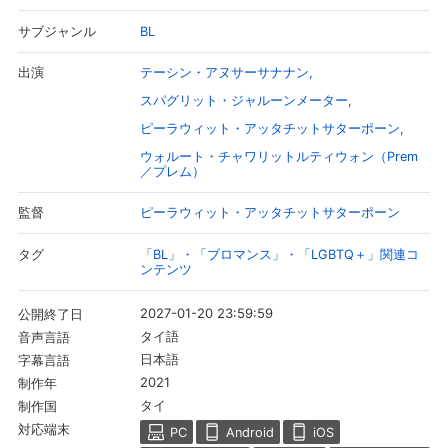
BL
サブジャンル
テーシン・アヌサーサナナン
出演
スパグリット・ジャルーンメーター
ピーラウィット・アッタチットサターポーン
ウォルート・チャワリットルティウォン（Prem
／プレム）
ピーラウィット・アッタチットサターポーン
監督
「BL」・「ブロマンス」・「LGBTQ＋」関連コ
タグ
ンテンツ
2027-01-20 23:59:59
公開終了日
タイ語
音声言語
日本語
字幕言語
2021
制作年
タイ
制作国
対応端末
PC
Android
iOS