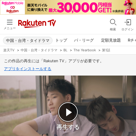
メニュー
検索
ログイン
トップ
パ・リーグ
定額見放題
Rチ
中国・台湾・タイドラマ
楽天TV
>
中国・台湾・タイドラマ
>
BL
>
The Yearbook
>
第1話
この作品の再生には「Rakuten TV」アプリが必要です。
アプリをインストールする
再生する