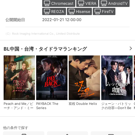
Chromecast
VIERA
AndroidTV
REGZA
Hisense
FireTV
2022-01-21 12:00:00
公開開始日
（C）Rock Imaging International Co., Limited Distribute
BL中国・台湾・タイドラマランキング
会員設定
会員情報
閉じる
Peach and Me／ピ
PAYBACK The
双程 Double Helix
ジェーン・パトリッ
ーチ・アンド・ミー
Series
クの功罪―Don’t Be
基本情報、本人連絡先、パスワード 、クレ
会員情報変更
Too Emotional―
ジットカード情報の変更が可能です。
他の条件で探す
決済方法変更
決済方法の変更が可能です。