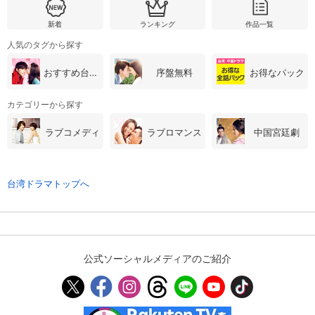
新着
ランキング
作品一覧
購入明細
４ヵ月分の購入明細の確認が可能です。
人気のタグから探す
おすすめ台湾・中国ドラマ
序盤無料
お得なパック
現在獲得済みのお得なクーポンを確認でき
Myクーポン
ます。
カテゴリーから探す
レンタル、購入、定額見放題の購入履歴の
ラブコメディ
ラブロマンス
中国宮廷劇
購入履歴
確認が可能です。こちらから視聴いただく
と便利です。
お気に入りに登録した作品を確認できま
台湾ドラマトップへ
お気に入り
す。お気に入りに追加した作品の削除も可
能です。
サイト内の閲覧履歴を確認できます。履歴
閲覧履歴
の削除も可能です。
公式ソーシャルメディアのご紹介
サイト内で表示される作品の表示制限が可
視聴年齢制限
能です。5段階の年齢区分から選択できま
す。