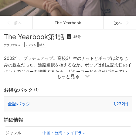
前へ
The Yearbook
次へ
The Yearbook
第1話
45分
G
レンタル
購入
アプリでDL可：
2002年、プラチュアップ。高校3年生のナットとポップは幼なじ
みの親友だった。進路選択を控えるなか、ポップは創立記念日のイ
ベントでギターを披露するため、ギターコードを必死に調べてい
た。ある日の学校帰り、かき氷を食べながらポップからその動機を
聞いたナットは呆れて先に帰ってしまう。ナットが拗ねる理由が分
お得なパック
(1)
からないポップは、ナットの家を訪ねるのだが…。
全話パック
1,232円
詳細情報
中国・台湾・タイドラマ
ジャンル