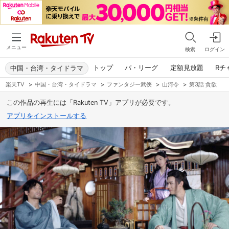
メニュー
検索
ログイン
トップ
パ・リーグ
定額見放題
Rチ
中国・台湾・タイドラマ
楽天TV
>
中国・台湾・タイドラマ
>
ファンタジー武侠
>
山河令
>
第3話 貪欲
この作品の再生には「Rakuten TV」アプリが必要です。
アプリをインストールする