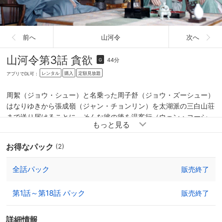
前へ
山河令
次へ
山河令
第3話 貪欲
44分
G
レンタル
購入
定額見放題
アプリでDL可：
周絮（ジョウ・シュー）と名乗った周子舒（ジョウ・ズーシュー）
はなりゆきから張成嶺（ジャン・チョンリン）を太湖派の三白山荘
まで送り届けることに。そんな彼の後を温客行（ウェン・コーシ
ン）が追いかけ始める。一方その頃、五湖盟の盟主・高崇（ガオ・
チョン）は鏡湖派が鬼谷に滅ぼされたと憤り各門派に復讐を呼びか
お得なパック
(2)
ける。また、大孤山派の掌門・沈慎（シェン・シェン）と丐幇の長
老・黄鶴（ホアン・ホー）は丹陽派が持つ琉璃甲と張成嶺の行方を
全話パック
販売終了
追っていた…。
第1話～第18話 パック
販売終了
詳細情報