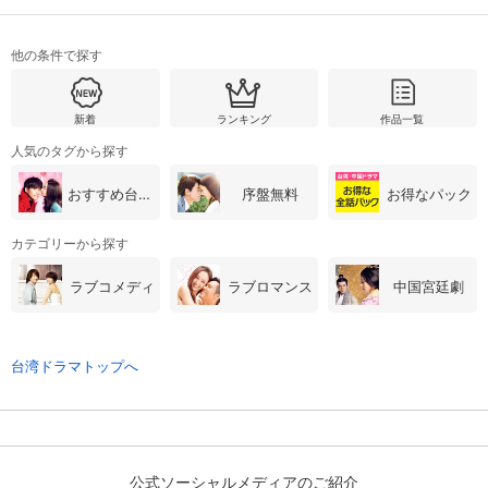
他の条件で探す
購入明細
４ヵ月分の購入明細の確認が可能です。
新着
ランキング
作品一覧
現在獲得済みのお得なクーポンを確認でき
Myクーポン
人気のタグから探す
ます。
おすすめ台湾・中国ドラマ
序盤無料
お得なパック
レンタル、購入、定額見放題の購入履歴の
購入履歴
確認が可能です。こちらから視聴いただく
と便利です。
カテゴリーから探す
お気に入りに登録した作品を確認できま
ラブコメディ
ラブロマンス
中国宮廷劇
お気に入り
す。お気に入りに追加した作品の削除も可
能です。
台湾ドラマトップへ
サイト内の閲覧履歴を確認できます。履歴
閲覧履歴
の削除も可能です。
サイト内で表示される作品の表示制限が可
視聴年齢制限
能です。5段階の年齢区分から選択できま
す。
公式ソーシャルメディアのご紹介