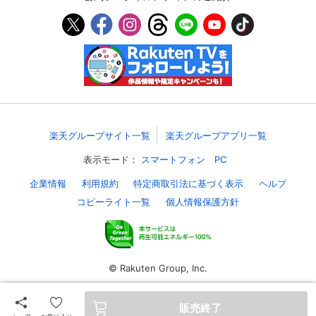
スマホなどでRakuten TVを視聴する際のデ
視聴デバイス一覧
バイス連携の設定ができます。
視聴年齢制限の変更時にパスコード入力が
パスコード設定
求められるのでお子さまがいても安心で
す。
メルマガの配信停止、配信先のメールアド
メルマガ
レスの変更が可能です。
楽天グループサイト一覧
楽天グループアプリ一覧
表示モード：
スマートフォン
PC
定額見放題コンテンツの解約はこちらから
定額見放題解約
企業情報
利用規約
特定商取引法に基づく表示
ヘルプ
可能です。
コピーライト一覧
個人情報保護方針
ログアウト
© Rakuten Group, Inc.
販売終了