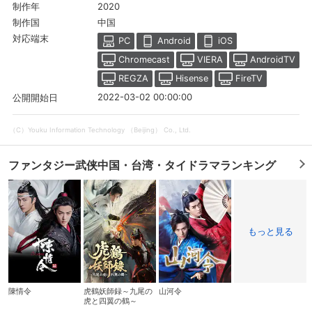
2020
制作年
中国
制作国
対応端末
PC
Android
iOS
Chromecast
VIERA
AndroidTV
REGZA
Hisense
FireTV
2022-03-02 00:00:00
公開開始日
（C）Youku Information Technology （Beijing） Co., Ltd.
ファンタジー武侠中国・台湾・タイドラマランキング
会員設定
会員情報
閉じる
もっと見る
基本情報、本人連絡先、パスワード 、クレ
会員情報変更
ジットカード情報の変更が可能です。
陳情令
虎鶴妖師録～九尾の
山河令
虎と四翼の鶴～
決済方法変更
決済方法の変更が可能です。