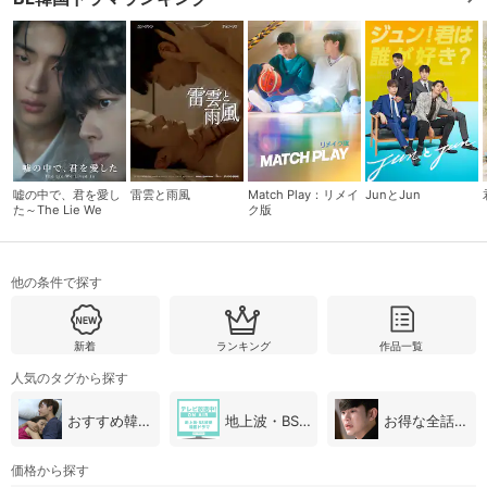
購入明細
４ヵ月分の購入明細の確認が可能です。
現在獲得済みのお得なクーポンを確認でき
Myクーポン
ます。
嘘の中で、君を愛し
雷雲と雨風
Match Play：リメイ
JunとJun
レンタル、購入、定額見放題の購入履歴の
た～The Lie We
ク版
購入履歴
確認が可能です。こちらから視聴いただく
Lived In～
と便利です。
お気に入りに登録した作品を確認できま
他の条件で探す
お気に入り
す。お気に入りに追加した作品の削除も可
能です。
新着
ランキング
作品一覧
サイト内の閲覧履歴を確認できます。履歴
閲覧履歴
人気のタグから探す
の削除も可能です。
おすすめ韓国ドラマ
地上波・BS放送（韓国ドラマ）
お得な全話パック
サイト内で表示される作品の表示制限が可
視聴年齢制限
能です。5段階の年齢区分から選択できま
価格から探す
す。