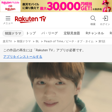
メニュー
検索
ログイン
トップ
パ・リーグ
定額見放題
Rチャンネル
R
韓国ドラマ
楽天TV
>
韓国ドラマ
>
BL
>
Peach of Time／ピーチ・オブ・タイム
>
第1話
この作品の再生には「Rakuten TV」アプリが必要です。
アプリをインストールする