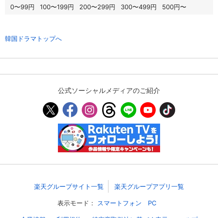
0〜99円
100〜199円
200〜299円
300〜499円
500円〜
スマホなどでRakuten TVを視聴する際のデ
視聴デバイス一覧
バイス連携の設定ができます。
韓国ドラマトップへ
視聴年齢制限の変更時にパスコード入力が
パスコード設定
求められるのでお子さまがいても安心で
す。
メルマガの配信停止、配信先のメールアド
メルマガ
公式ソーシャルメディアのご紹介
レスの変更が可能です。
定額見放題コンテンツの解約はこちらから
定額見放題解約
可能です。
ログアウト
楽天グループサイト一覧
楽天グループアプリ一覧
表示モード：
スマートフォン
PC