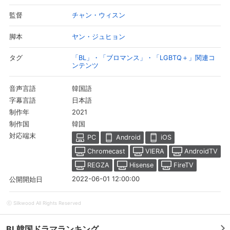
チャン・ウィスン
監督
ヤン・ジュヒョン
脚本
「BL」・「ブロマンス」・「LGBTQ＋」関連コ
タグ
ンテンツ
韓国語
音声言語
日本語
字幕言語
2021
制作年
韓国
制作国
対応端末
PC
Android
iOS
会員設定
会員情報
閉じる
Chromecast
VIERA
AndroidTV
REGZA
Hisense
FireTV
2022-06-01 12:00:00
公開開始日
基本情報、本人連絡先、パスワード 、クレ
会員情報変更
ジットカード情報の変更が可能です。
ⓒ Silkwood All Rights Reserved
決済方法変更
決済方法の変更が可能です。
BL韓国ドラマランキング