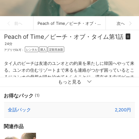
前へ
Peach of Time／ピーチ・オブ・タイム
次へ
Peach of Time／ピーチ・オブ・タイム
第1話
G
24分
レンタル
購入
定額見放題
アプリでDL可：
タイ人のピーチは友達のユンオとの約束を果たしに韓国へやって来
る。ユンオの住むリゾートまで来るも連絡がつかず困っているとこ
ろにユンオの母親が現れ泊めてもらうことに。滞在する中でピーチ
はユンオとユンオの母親の仲が悪いことを知る。ピーチは仲直りし
てほしいと思うが…。
お得なパック
(1)
全話パック
2,200円
関連作品