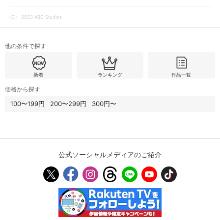
（C） 2023 ABC Studios
購入明細
４ヵ月分の購入明細の確認が可能です。
他の条件で探す
現在獲得済みのお得なクーポンを確認でき
Myクーポン
ます。
新着
ランキング
作品一覧
価格から探す
レンタル、購入、定額見放題の購入履歴の
購入履歴
確認が可能です。こちらから視聴いただく
100〜199円
200〜299円
300円〜
と便利です。
お気に入りに登録した作品を確認できま
お気に入り
す。お気に入りに追加した作品の削除も可
能です。
公式ソーシャルメディアのご紹介
サイト内の閲覧履歴を確認できます。履歴
閲覧履歴
の削除も可能です。
サイト内で表示される作品の表示制限が可
視聴年齢制限
能です。5段階の年齢区分から選択できま
す。