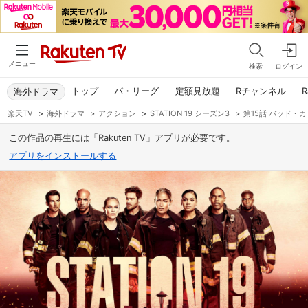
メニュー
検索
ログイン
トップ
パ・リーグ
定額見放題
Rチャンネル
R
海外ドラマ
楽天TV
>
海外ドラマ
>
アクション
>
STATION 19 シーズン3
>
第15話 バッド・
この作品の再生には「Rakuten TV」アプリが必要です。
アプリをインストールする