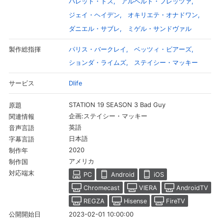
バレット・ドス
アルベルト・フレッツァ
ジェイ・ヘイデン
オキリエテ・オナドワン
ダニエル・サブレ
ミゲル・サンドヴァル
パリス・バークレイ
ベッツィ・ビアーズ
製作総指揮
ションダ・ライムズ
ステイシー・マッキー
Dlife
サービス
STATION 19 SEASON 3 Bad Guy
原題
企画:ステイシー・マッキー
関連情報
英語
音声言語
日本語
字幕言語
会員設定
会員情報
閉じる
2020
制作年
アメリカ
制作国
対応端末
PC
Android
iOS
基本情報、本人連絡先、パスワード 、クレ
会員情報変更
ジットカード情報の変更が可能です。
Chromecast
VIERA
AndroidTV
REGZA
Hisense
FireTV
2023-02-01 10:00:00
公開開始日
決済方法変更
決済方法の変更が可能です。