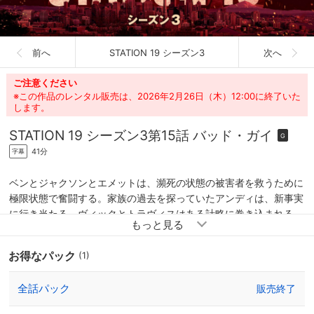
前へ
STATION 19 シーズン3
次へ
ご注意ください
※この作品のレンタル販売は、2026年2月26日（木）12:00に終了いた
します。
STATION 19 シーズン3
第15話 バッド・ガイ
G
41分
字幕
ベンとジャクソンとエメットは、瀕死の状態の被害者を救うために
極限状態で奮闘する。家族の過去を探っていたアンディは、新事実
に行き当たる。ヴィックとトラヴィスはある計略に巻き込まれる。
お得なパック
(1)
全話パック
販売終了