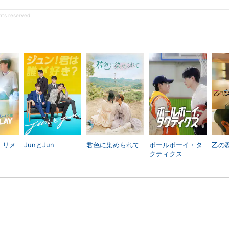
hts reserved
y：リメ
JunとJun
君色に染められて
ボールボーイ・タ
乙の
クティクス