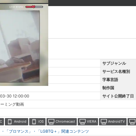
イ・スンギュ
サブジャンル
サービス名種別
語
字幕言語
制作国
03-30 12:00:00
サイト公開終了日
リーミング動画
C
Android
iOS
Chromecast
VIERA
AndroidTV
」・「ブロマンス」・「LGBTQ＋」関連コンテンツ