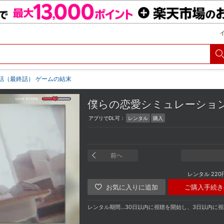
話（最終話） ゲームの結末
僕らの恋愛シミュレーシ
アプリでDL可：
レンタル
購入
前へ
レンタル
220
ご購入手続き
レンタル期間…30日以内に視聴を開始し、3日以内に