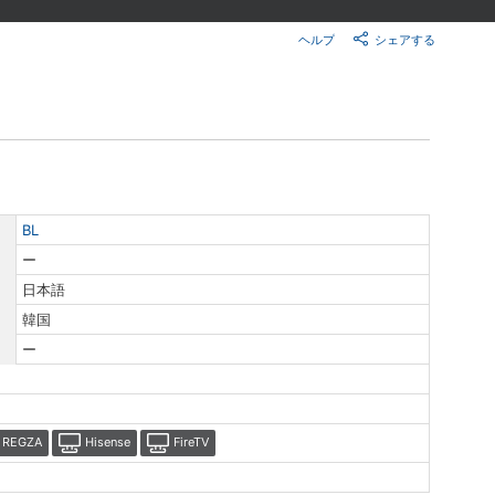
楽天チケット
エンタメニュース
ヘルプ
シェアする
推し楽
BL
ー
日本語
韓国
ー
REGZA
Hisense
FireTV