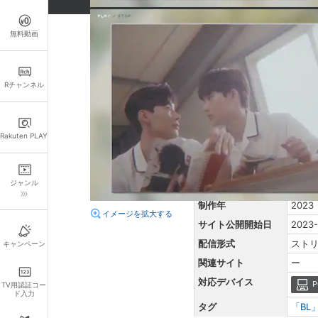
無料動画
詳細情報
キャスト・スタッフ
Rチャンネル
出演：
イ・ジョンヒョク
監督：
イム・ヒョンヒ
Rakuten PLAY
原題
ー
再生時間
18分
ジャンル
音声言語
韓国
制作年
2023
イメージを拡大する
サイト公開開始日
2023-
配信形式
スト
キャンペーン
関連サイト
ー
対応デバイス
P
TV用認証コー
ド入力
タグ
「BL