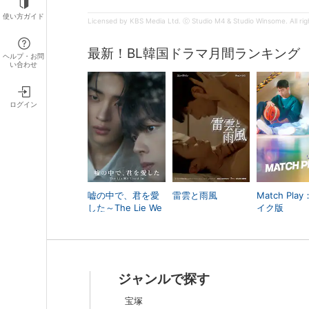
使い方ガイド
Licensed by KBS Media Ltd. ⓒ Studio M4 & Studio Winsome. All rig
最新！BL韓国ドラマ月間ランキング
ヘルプ・お問
い合わせ
ログイン
嘘の中で、君を愛
雷雲と雨風
Match Pla
した～The Lie We
イク版
Lived In～
ジャンルで探す
宝塚