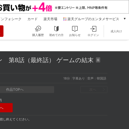
インフォシーク
カード
楽天市場
楽天グループのエンタメサービス
動画配信
成人向け
楽天TV
購入履歴
初めての方
お知らせ
ログイン
本/ゲーム/CD/DVD
楽天ブックス
電子書籍
ョン
第8話（最終話） ゲームの結末
G
楽天Kobo
雑誌読み放題
楽天マガジン
18分
字幕あり
音声：韓国語
音楽配信
楽天ミュージック
作品TOPへ
次へ
動画配信ガイド
円
Rakuten PLAY
へ
無料テレビ
Rチャンネル
視聴し終えてください。
チケット