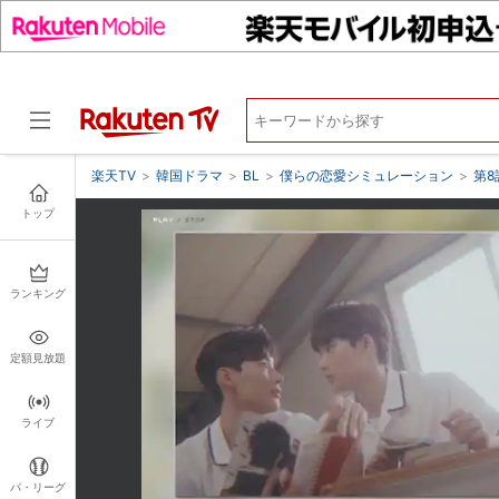
楽天TV
>
韓国ドラマ
>
BL
>
僕らの恋愛シミュレーション
>
第8
トップ
ドラマ
ランキング
定額見放題
ライブ
パ・リーグ