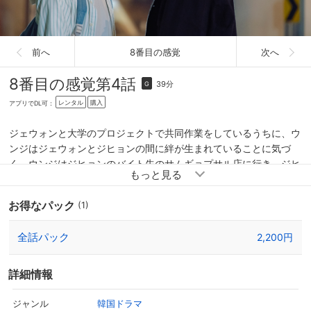
前へ
8番目の感覚
次へ
8番目の感覚
第4話
39分
G
レンタル
購入
アプリでDL可：
ジェウォンと大学のプロジェクトで共同作業をしているうちに、ウ
ンジはジェウォンとジヒョンの間に絆が生まれていることに気づ
く。ウンジはジヒョンのバイト先のサムギョプサル店に行き、ジヒ
ョンの仕事を妨害し、その事で喧嘩はウンジと店の社長にまで発展
する。バイトが終わったジヒョンはジェウォンと会い、彼の存在に
お得なパック
(1)
安らぎを感じるのであった。
全話パック
2,200円
詳細情報
韓国ドラマ
ジャンル