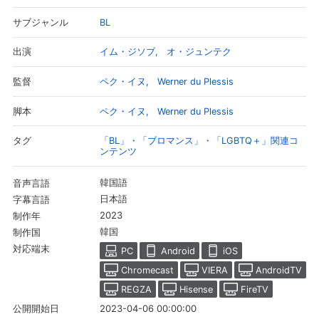
BL
サブジャンル
イム・ジソブ
オ・ジュンテク
出演
ペク・イヌ
Werner du Plessis
監督
ペク・イヌ
Werner du Plessis
脚本
「BL」・「ブロマンス」・「LGBTQ＋」関連コ
タグ
ンテンツ
韓国語
音声言語
日本語
字幕言語
2023
制作年
韓国
制作国
対応端末
PC
Android
iOS
Chromecast
VIERA
AndroidTV
REGZA
Hisense
FireTV
2023-04-06 00:00:00
公開開始日