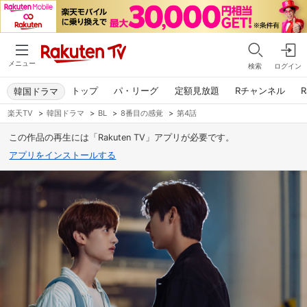
メニュー
検索
ログイン
トップ
パ・リーグ
定額見放題
Rチャンネル
R
韓国ドラマ
楽天TV
>
韓国ドラマ
>
BL
>
8番目の感覚
>
第4話
この作品の再生には「Rakuten TV」アプリが必要です。
アプリをインストールする