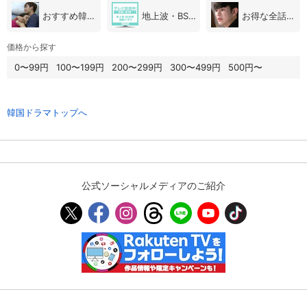
おすすめ韓国ドラマ
地上波・BS放送（韓国ドラマ）
お得な全話パック
購入明細
４ヵ月分の購入明細の確認が可能です。
価格から探す
0〜99円
100〜199円
200〜299円
300〜499円
500円〜
現在獲得済みのお得なクーポンを確認でき
Myクーポン
ます。
韓国ドラマトップへ
レンタル、購入、定額見放題の購入履歴の
購入履歴
確認が可能です。こちらから視聴いただく
と便利です。
お気に入りに登録した作品を確認できま
公式ソーシャルメディアのご紹介
お気に入り
す。お気に入りに追加した作品の削除も可
能です。
サイト内の閲覧履歴を確認できます。履歴
閲覧履歴
の削除も可能です。
サイト内で表示される作品の表示制限が可
視聴年齢制限
能です。5段階の年齢区分から選択できま
す。