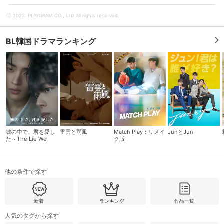
ⓒ 2022. PLAYGRAM CO., LTD All rights reserved.
BL韓国ドラマランキング
嘘の中で、君を愛し
雷雲と雨風
Match Play：リメイ
JunとJun
た～The Lie We
ク版
会員設定
会員情報
閉じる
Lived In～
他の条件で探す
基本情報、本人連絡先、パスワード 、クレ
会員情報変更
ジットカード情報の変更が可能です。
新着
ランキング
作品一覧
人気のタグから探す
決済方法変更
決済方法の変更が可能です。