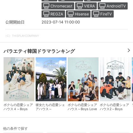
Chromecast
VIERA
AndroidTV
REGZA
Hisense
FireTV
2023-07-14 11:00:00
公開開始日
（C）THISPLAYCOMPANY
バラエティ韓国ドラマランキング
会員設定
会員情報
閉じる
ボクらの恋愛シェア
彼女たちの恋愛シェ
ボクらの恋愛シェア
ボクらの恋愛シェア
基本情報、本人連絡先、パスワード 、クレ
ハウス４～Boys
アハウス～
ハウス～Boys Love
ハウス2～Boys
会員情報変更
ジットカード情報の変更が可能です。
Love ∞ （アンリミ
ToGetHer～完全版
∞ （アンリミテッ
Love ∞ （アンリミ
テッド） ～
ド）～
テッド）～
他の条件で探す
決済方法変更
決済方法の変更が可能です。