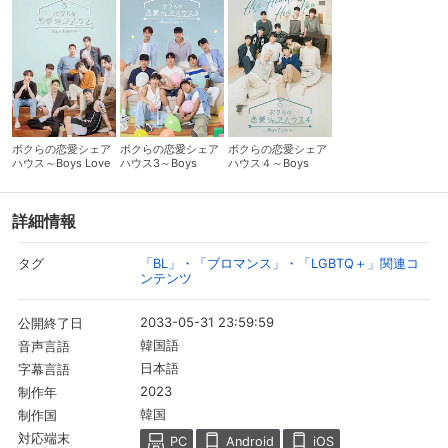
ボクらの恋愛シェア
ボクらの恋愛シェア
ボクらの恋愛シェア
ハウス～Boys Love
ハウス3～Boys
ハウス４～Boys
∞ （アンリミテッ
Love ∞ （アンリミ
Love ∞ （アンリミ
ド）～
テッド）～
テッド） ～
詳細情報
「BL」・「ブロマンス」・「LGBTQ＋」関連コ
タグ
ンテンツ
2033-05-31 23:59:59
公開終了日
韓国語
音声言語
日本語
字幕言語
2023
制作年
韓国
制作国
対応端末
PC
Android
iOS