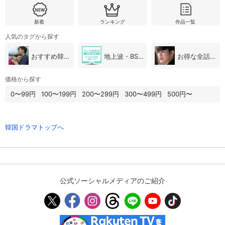
新着
ランキング
作品一覧
購入明細
４ヵ月分の購入明細の確認が可能です。
人気のタグから探す
おすすめ韓国ドラマ
地上波・BS放送（韓国ドラマ）
お得な全話パック
現在獲得済みのお得なクーポンを確認でき
Myクーポン
ます。
価格から探す
0〜99円
100〜199円
200〜299円
300〜499円
500円〜
レンタル、購入、定額見放題の購入履歴の
購入履歴
確認が可能です。こちらから視聴いただく
と便利です。
韓国ドラマトップへ
お気に入りに登録した作品を確認できま
お気に入り
す。お気に入りに追加した作品の削除も可
能です。
サイト内の閲覧履歴を確認できます。履歴
閲覧履歴
の削除も可能です。
公式ソーシャルメディアのご紹介
サイト内で表示される作品の表示制限が可
視聴年齢制限
能です。5段階の年齢区分から選択できま
す。