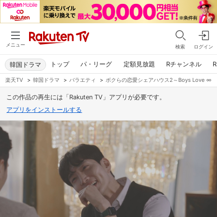
メニュー
検索
ログイン
トップ
パ・リーグ
定額見放題
Rチャンネル
R
韓国ドラマ
楽天TV
>
韓国ドラマ
>
バラエティ
>
ボクらの恋愛シェアハウス2～Boys Love 
この作品の再生には「Rakuten TV」アプリが必要です。
アプリをインストールする