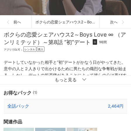
前へ
ボクらの恋愛シェアハウス2～Boys Love ∞ （アンリミテッド）～
次へ
ボクらの恋愛シェアハウス2～Boys Love ∞ （ア
ンリミテッド）～
第8話 “初”デート
1時間
G
レンタル
購入
アプリでDL可：
デートしていなかった相手と“初”デートがかなう日がやってきた。
意中の人と２人きりで出かけるために男たちの熾烈な争奪戦が始ま
る。しかし、デートの拒否権があることによって彼らの心は再びす
れ違うことに…。
お得なパック
(1)
全話パック
2,464円
関連作品