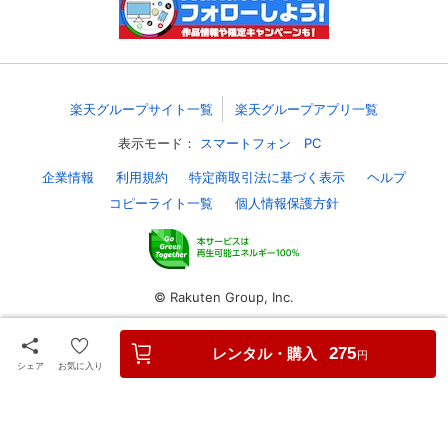
スマホなどでRakuten TVを視聴する際のデ
視聴デバイス一覧
バイス連携の設定ができます。
視聴年齢制限の変更時にパスコード入力が
楽天グループサイト一覧
楽天グループアプリ一覧
パスコード設定
求められるのでお子さまがいても安心で
す。
表示モード：
スマートフォン
PC
メルマガの配信停止、配信先のメールアド
企業情報
利用規約
特定商取引法に基づく表示
ヘルプ
メルマガ
レスの変更が可能です。
コピーライト一覧
個人情報保護方針
定額見放題コンテンツの解約はこちらから
定額見放題解約
可能です。
© Rakuten Group, Inc.
ログアウト
レンタル・購入
275
円
シェア
お気に入り