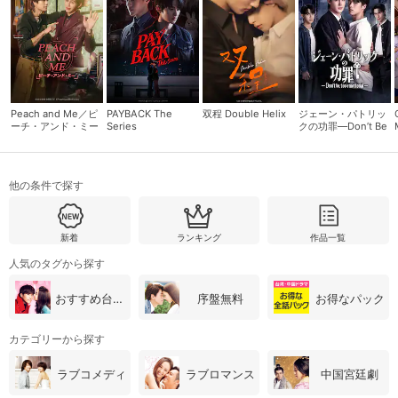
Peach and Me／ピ
PAYBACK The
双程 Double Helix
ジェーン・パトリッ
ーチ・アンド・ミー
Series
クの功罪―Don’t Be
Too Emotional―
他の条件で探す
新着
ランキング
作品一覧
会員設定
会員情報
閉じる
人気のタグから探す
おすすめ台湾・中国ドラマ
序盤無料
お得なパック
基本情報、本人連絡先、パスワード 、クレ
会員情報変更
ジットカード情報の変更が可能です。
カテゴリーから探す
ラブコメディ
ラブロマンス
中国宮廷劇
決済方法変更
決済方法の変更が可能です。