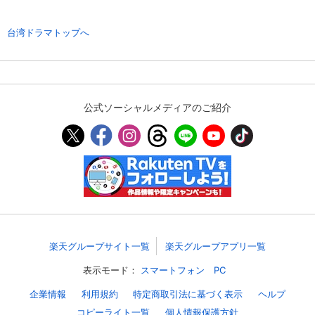
台湾ドラマトップへ
購入明細
４ヵ月分の購入明細の確認が可能です。
現在獲得済みのお得なクーポンを確認でき
Myクーポン
ます。
公式ソーシャルメディアのご紹介
レンタル、購入、定額見放題の購入履歴の
購入履歴
確認が可能です。こちらから視聴いただく
と便利です。
お気に入りに登録した作品を確認できま
お気に入り
す。お気に入りに追加した作品の削除も可
能です。
サイト内の閲覧履歴を確認できます。履歴
閲覧履歴
楽天グループサイト一覧
楽天グループアプリ一覧
の削除も可能です。
表示モード：
スマートフォン
PC
サイト内で表示される作品の表示制限が可
視聴年齢制限
能です。5段階の年齢区分から選択できま
企業情報
利用規約
特定商取引法に基づく表示
ヘルプ
す。
コピーライト一覧
個人情報保護方針