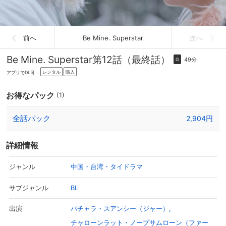
前へ
Be Mine. Superstar
次へ
Be Mine. Superstar
第12話（最終話）
49分
G
レンタル
購入
アプリでDL可：
お得なパック
(1)
全話パック
2,904円
詳細情報
中国・台湾・タイドラマ
ジャンル
BL
サブジャンル
パチャラ・スアンシー（ジャー）
出演
チャローンラット・ノープサムローン（ファー