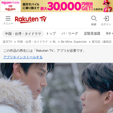
メニュー
検索
ログイン
トップ
パ・リーグ
定額見放題
Rチ
中国・台湾・タイドラマ
楽天TV
>
中国・台湾・タイドラマ
>
BL
>
Be Mine. Superstar
>
第12話（最終話
この作品の再生には「Rakuten TV」アプリが必要です。
アプリをインストールする