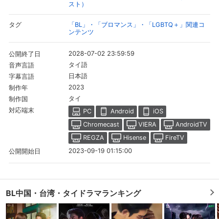
スト）
「BL」・「ブロマンス」・「LGBTQ＋」関連コ
タグ
ンテンツ
2028-07-02 23:59:59
公開終了日
タイ語
音声言語
日本語
字幕言語
2023
制作年
タイ
制作国
対応端末
PC
Android
iOS
Chromecast
VIERA
AndroidTV
REGZA
Hisense
FireTV
2023-09-19 01:15:00
公開開始日
BL中国・台湾・タイドラマランキング