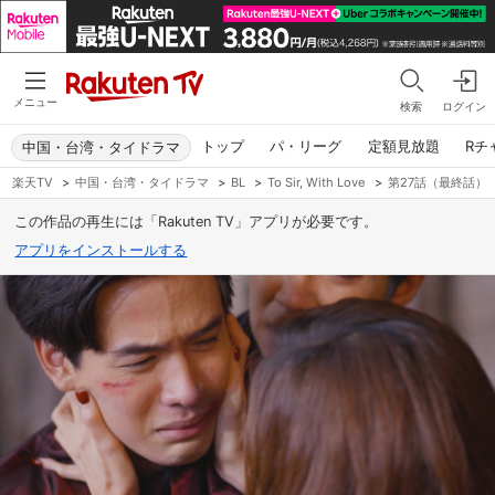
メニュー
検索
ログイン
トップ
パ・リーグ
定額見放題
Rチ
中国・台湾・タイドラマ
楽天TV
>
中国・台湾・タイドラマ
>
BL
>
To Sir, With Love
>
第27話（最終話）
この作品の再生には「Rakuten TV」アプリが必要です。
アプリをインストールする