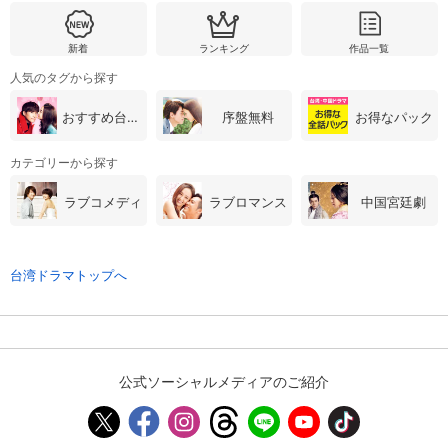
新着
ランキング
作品一覧
購入明細
４ヵ月分の購入明細の確認が可能です。
人気のタグから探す
おすすめ台湾・中国ドラマ
序盤無料
お得なパック
現在獲得済みのお得なクーポンを確認でき
Myクーポン
ます。
カテゴリーから探す
レンタル、購入、定額見放題の購入履歴の
ラブコメディ
ラブロマンス
中国宮廷劇
購入履歴
確認が可能です。こちらから視聴いただく
と便利です。
お気に入りに登録した作品を確認できま
お気に入り
す。お気に入りに追加した作品の削除も可
台湾ドラマトップへ
能です。
サイト内の閲覧履歴を確認できます。履歴
閲覧履歴
の削除も可能です。
公式ソーシャルメディアのご紹介
サイト内で表示される作品の表示制限が可
視聴年齢制限
能です。5段階の年齢区分から選択できま
す。