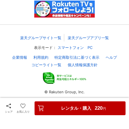
スマホなどでRakuten TVを視聴する際のデ
視聴デバイス一覧
バイス連携の設定ができます。
視聴年齢制限の変更時にパスコード入力が
パスコード設定
求められるのでお子さまがいても安心で
す。
楽天グループサイト一覧
楽天グループアプリ一覧
表示モード：
スマートフォン
PC
メルマガの配信停止、配信先のメールアド
メルマガ
レスの変更が可能です。
企業情報
利用規約
特定商取引法に基づく表示
ヘルプ
コピーライト一覧
個人情報保護方針
定額見放題コンテンツの解約はこちらから
定額見放題解約
可能です。
© Rakuten Group, Inc.
ログアウト
レンタル・購入
220
円
シェア
お気に入り