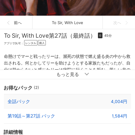
前へ
To Sir, With Love
次へ
To Sir, With Love
第27話（最終話）
45分
G
レンタル
購入
アプリでDL可：
命懸けでマーと戦ったリーは、瀕死の状態で燃え盛る炎の中から救
出される。何とかしてリーを助けようとする家族たちだったが、自
分は助からないと感じたリーは病院に行くことを拒む。苦しい息の
下、ソン会長に今までのことをわびるリー。ブアとヤンに感謝を伝
え、ジャンとのわだかまりも水に流し、最期にリーがティアンに伝
お得なパック
(2)
えた言葉とは…。
全話パック
4,004円
第19話～第27話 パック
1,584円
詳細情報