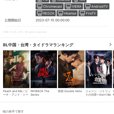
Chromecast
VIERA
AndroidTV
REGZA
Hisense
FireTV
2023-07-15 00:00:00
公開開始日
ONE 31 CO., LTD., All rights reserved.
BL中国・台湾・タイドラマランキング
会員設定
会員情報
閉じる
Peach and Me／ピ
PAYBACK The
双程 Double Helix
ジェーン・パトリッ
基本情報、本人連絡先、パスワード 、クレ
会員情報変更
ーチ・アンド・ミー
Series
クの功罪―Don’t Be
ジットカード情報の変更が可能です。
Too Emotional―
他の条件で探す
決済方法変更
決済方法の変更が可能です。