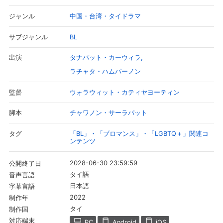
中国・台湾・タイドラマ
ジャンル
BL
サブジャンル
タナパット・カーウィラ
出演
ラチャタ・ハムパーノン
ウォラウィット・カティヤヨーティン
監督
チャワノン・サーラパット
脚本
「BL」・「ブロマンス」・「LGBTQ＋」関連コ
タグ
ンテンツ
2028-06-30 23:59:59
公開終了日
タイ語
音声言語
日本語
字幕言語
2022
制作年
タイ
制作国
対応端末
PC
Android
iOS