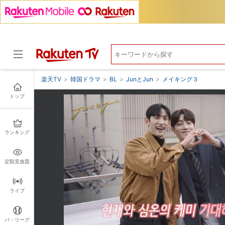
楽天TV
>
韓国ドラマ
>
BL
>
JunとJun
>
メイキング３
トップ
ドラマ
ランキング
定額見放題
ライブ
パ・リーグ