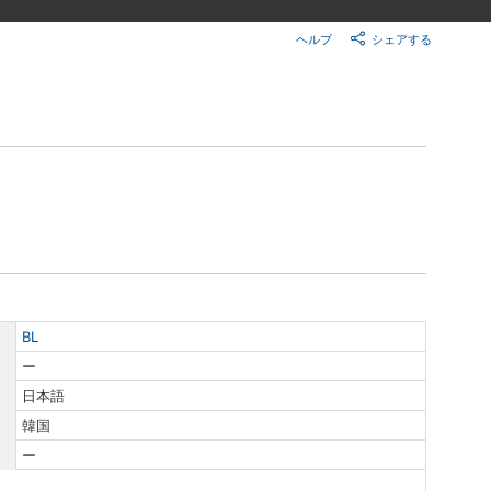
楽天チケット
エンタメニュース
ヘルプ
シェアする
推し楽
BL
ー
日本語
韓国
ー