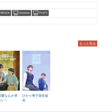
REGZA
Hisense
FireTV
もっと見る
恋愛なんか求
ひかり男子高生徒
ない！
会