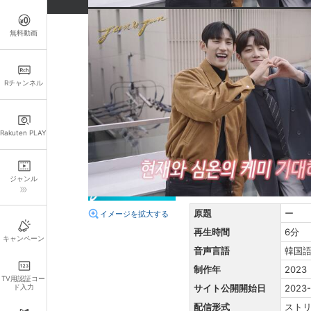
全話パックを購入済みの方は無料でご視聴いた
おしらせ
無料動画
詳細情報
キャスト・スタッフ
Rチャンネル
出演：
キ・ヒョヌ
ヤン・
監督：
キム・ウネ
Rakuten PLAY
脚本：
ユン・ナラ
あらすじ
ジャンル
全話パックを購入済みの方は
原題
ー
イメージを拡大する
再生時間
6分
キャンペーン
音声言語
韓国
制作年
2023
TV用認証コー
ド入力
サイト公開開始日
2023-
配信形式
スト