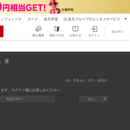
インフォシーク
カード
楽天市場
楽天グループのエンタメサービス
動画配信
成人向け
楽天TV
購入履歴
初めての方
お知らせ
ログイン
本/ゲーム/CD/DVD
楽天ブックス
電子書籍
３
楽天Kobo
G
雑誌読み放題
楽天マガジン
6分
字幕あり
音声：韓国語
音楽配信
楽天ミュージック
けます。ログイン後にお楽しみください。
動画配信ガイド
作品TOPへ
次へ
Rakuten PLAY
無料テレビ
Rチャンネル
チケット