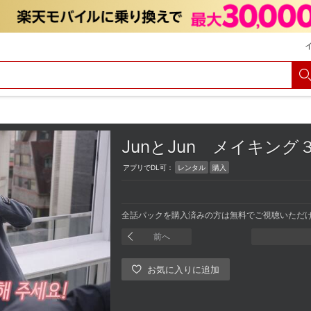
JunとJun
メイキング
アプリでDL可：
レンタル
購入
全話パックを購入済みの方は無料でご視聴いただ
前へ