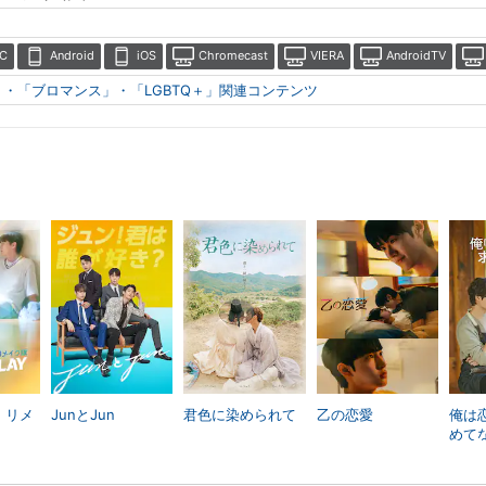
C
Android
iOS
Chromecast
VIERA
AndroidTV
」・「ブロマンス」・「LGBTQ＋」関連コンテンツ
y：リメ
JunとJun
君色に染められて
乙の恋愛
俺は
めて