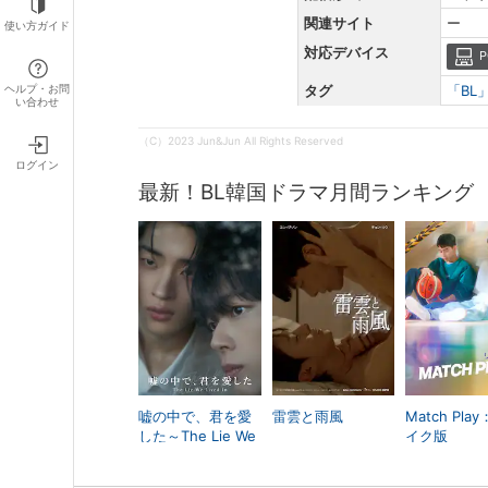
関連サイト
ー
使い方ガイド
対応デバイス
P
ヘルプ・お問
タグ
「BL
い合わせ
（C）2023 Jun&Jun All Rights Reserved
ログイン
最新！BL韓国ドラマ月間ランキング
嘘の中で、君を愛
雷雲と雨風
Match Pla
した～The Lie We
イク版
Lived In～