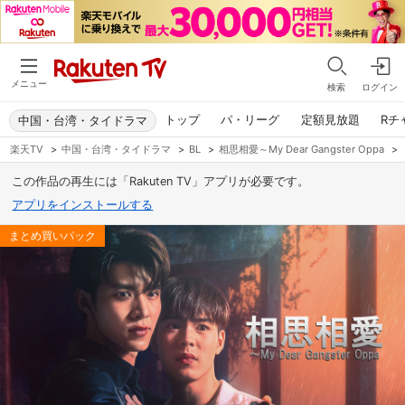
メニュー
検索
ログイン
トップ
パ・リーグ
定額見放題
Rチ
中国・台湾・タイドラマ
楽天TV
>
中国・台湾・タイドラマ
>
BL
>
相思相愛～My Dear Gangster Oppa
>
この作品の再生には「Rakuten TV」アプリが必要です。
アプリをインストールする