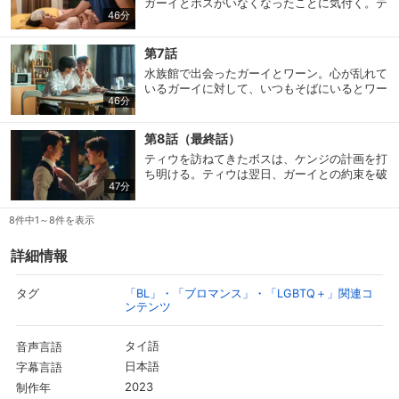
ガーイとボスがいなくなったことに気付く。テ
46分
ィウはトゥンのスマホにインストールされてい
る位置共有アプリを通じてボスの居場所を突き
止め、ガーイを救い出すが、その後も続く脅威
第7話
に、ティウはガーイと距離を置く決心をする。
水族館で出会ったガーイとワーン。心が乱れて
いるガーイに対して、いつもそばにいるとワー
46分
ンが慰めると、ガーイはティウを忘れて再び以
前のような生活に戻るべきか悩み始める。一
方、ティウはすべてに決着をつけるためにケン
第8話（最終話）
ジを訪ねる。
ティウを訪ねてきたボスは、ケンジの計画を打
ち明ける。ティウは翌日、ガーイとの約束を破
47分
り、最終的に自分を拾ってくれたパイブーンを
救いに行こうとするが、ガーイに見つかってし
まう。ティウはパイブーンを無事に救出する
8件中1～8件を表示
が、逃げるケンジの前にガーイが現れる・・・
詳細情報
会員設定
会員情報
閉じる
「BL」・「ブロマンス」・「LGBTQ＋」関連コ
タグ
ンテンツ
基本情報、本人連絡先、パスワード 、クレ
会員情報変更
ジットカード情報の変更が可能です。
タイ語
音声言語
日本語
字幕言語
2023
制作年
決済方法変更
決済方法の変更が可能です。