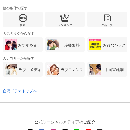
他の条件で探す
スマホなどでRakuten TVを視聴する際のデ
視聴デバイス一覧
バイス連携の設定ができます。
新着
ランキング
作品一覧
視聴年齢制限の変更時にパスコード入力が
パスコード設定
求められるのでお子さまがいても安心で
人気のタグから探す
す。
おすすめ台湾・中国ドラマ
序盤無料
お得なパック
メルマガの配信停止、配信先のメールアド
メルマガ
レスの変更が可能です。
カテゴリーから探す
ラブコメディ
ラブロマンス
中国宮廷劇
定額見放題コンテンツの解約はこちらから
定額見放題解約
可能です。
台湾ドラマトップへ
ログアウト
公式ソーシャルメディアのご紹介