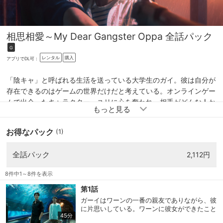
相思相愛～My Dear Gangster Oppa
全話パック
G
レンタル
購入
アプリでDL可：
「陰キャ」と呼ばれる生活を送っている大学生のガイ。彼は自分が
存在できるのはゲームの世界だけだと考えている。オンラインゲー
ムで出会ったキャラクター、ユリに心を奪われ、相手がどんな人か
も知らないまま、会ってみたいという気持ちからゲームの仲間たち
と集まることになるが、ゲーム内の女性キャラクターであったユリ
お得なパック
(1)
は現実ではガッシリとした体格の男性だった…！しかも彼の職業は
なんとマフィアだって…！？
全話パック
2,112円
8件中1～8件を表示
第1話
ガーイはワーンの一番の親友でありながら、彼
に片思いしている。ワーンに彼女ができたこと
45分
を知ったガーイは、オンラインゲームの世界に