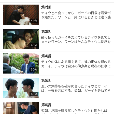
逃げ込み、そこで「ユリ」というプレイヤーと
出会う。オフラインミーティングで出会った
第2話
「ユリ」の正体はマフィアのティウだった。二
ティウと出会ってから、ガーイの日常は活気づ
人の関係は次第に近づいていくのだが…
き始めた。ワーンと一緒にいるときとは違う感
44分
覚だった。ワーンはガーイの感情が変わってい
ることに気付き、その変化が誰によるものかを
探ろうとする。一方、ティウはマフィアのボス
第3話
である「パイブーン」の右腕として、自分の正
酔っ払ったガーイを支えているティウを見てし
体を誰にも明かさないようにしていた。
まったワーン。ワーンはそんなティウに反感を
46分
抱き、ガーイを自分が連れて行くと口論にな
る。そんな最中、彼女からの連絡を受けたワー
ンはその場を離れ、ティウもゲームメンバーた
第4話
ちの仲裁によりガイを手放す。ひとりで帰る途
ティウの体にある傷を見て、彼の正体を尋ねる
中、ガーイは不良たちに出くわすことに…
ガーイ。ティウは自分の幼少期と現在の仕事に
50分
ついてガーイに打ち明ける。真実を知ったガー
イはティウを理解する一方で、これまで正体を
隠していたティウに失望し、彼から遠ざかる。
第5話
互いの気持ちを確かめ合ったティウとガーイ
は、一夜を共にする。翌朝、ガーイを尋ねてき
48分
たワーンに、ガーイは自分の感情を打ち明け、
ティウと付き合うことになったと話す。一方、
ティウは組織の生活を終わらせようとパイブー
第6話
ンを訪ね、パイブーンはティウに4発の弾丸が
翌朝、意識を取り戻したティウと仲間たちは、
入った銃を手渡すのだが…