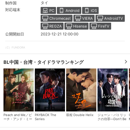
タイ
制作国
対応端末
PC
Android
iOS
購入明細
４ヵ月分の購入明細の確認が可能です。
Chromecast
VIERA
AndroidTV
REGZA
Hisense
FireTV
2023-12-21 12:00:00
公開開始日
現在獲得済みのお得なクーポンを確認でき
Myクーポン
ます。
（C）FUNDORA
レンタル、購入、定額見放題の購入履歴の
購入履歴
確認が可能です。こちらから視聴いただく
BL中国・台湾・タイドラマランキング
と便利です。
お気に入りに登録した作品を確認できま
お気に入り
す。お気に入りに追加した作品の削除も可
能です。
サイト内の閲覧履歴を確認できます。履歴
閲覧履歴
の削除も可能です。
Peach and Me／ピ
PAYBACK The
双程 Double Helix
ジェーン・パトリッ
サイト内で表示される作品の表示制限が可
ーチ・アンド・ミー
Series
クの功罪―Don’t Be
視聴年齢制限
能です。5段階の年齢区分から選択できま
Too Emotional―
す。