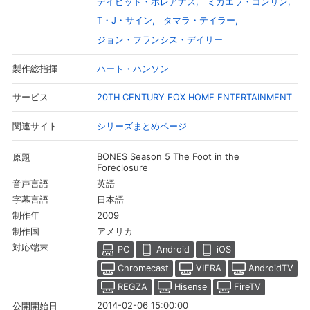
デイビッド・ボレアナズ
ミカエラ・コンリン
T・J・サイン
タマラ・テイラー
ジョン・フランシス・デイリー
ハート・ハンソン
製作総指揮
20TH CENTURY FOX HOME ENTERTAINMENT
サービス
シリーズまとめページ
関連サイト
BONES Season 5 The Foot in the
原題
Foreclosure
英語
音声言語
会員設定
会員情報
閉じる
日本語
字幕言語
2009
制作年
アメリカ
制作国
対応端末
基本情報、本人連絡先、パスワード 、クレ
PC
Android
iOS
会員情報変更
ジットカード情報の変更が可能です。
Chromecast
VIERA
AndroidTV
REGZA
Hisense
FireTV
決済方法変更
決済方法の変更が可能です。
2014-02-06 15:00:00
公開開始日