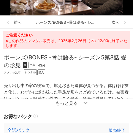
前へ
ボーンズ/BONES -骨は語る- シーズン5
次へ
ご注意ください
※この作品のレンタル販売は、2026年2月26日（木）12:00に終了いた
します。
ボーンズ/BONES -骨は語る- シーズン5
第8話 愛
の形見
43分
字幕
G
レンタル
購入
アプリでDL可：
売り出し中の家の寝室で、燃え尽きた遺体が見つかる。体はほぼ灰
と化し、わずかに燃え残った手足が形をとどめているだけ。被害者
はメグという元肥満の女性で、ごく最近、急激に減量していたとい
う。灰の量が多いことから、ブレナンたちは被害者がもう1人いる
と断定。参考人の証言から、ヒューゴという肥満男性と付き合って
お得なパック
(1)
いたことが分かる。
全話パック
販売終了