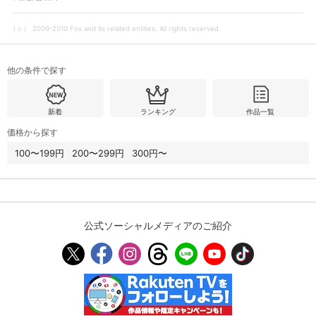
（ｃ） 2009-2010 Fox and its related entities. All rights reserved.
購入明細
４ヵ月分の購入明細の確認が可能です。
他の条件で探す
現在獲得済みのお得なクーポンを確認でき
Myクーポン
ます。
新着
ランキング
作品一覧
価格から探す
レンタル、購入、定額見放題の購入履歴の
購入履歴
確認が可能です。こちらから視聴いただく
100〜199円
200〜299円
300円〜
と便利です。
お気に入りに登録した作品を確認できま
お気に入り
す。お気に入りに追加した作品の削除も可
能です。
公式ソーシャルメディアのご紹介
サイト内の閲覧履歴を確認できます。履歴
閲覧履歴
の削除も可能です。
サイト内で表示される作品の表示制限が可
視聴年齢制限
能です。5段階の年齢区分から選択できま
す。