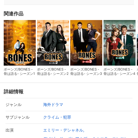
関連作品
ボーンズ/BONES -
ボーンズ/BONES -
ボーンズ/BONES -
ボーンズ/BONES -
骨は語る- シーズン1
骨は語る- シーズン2
骨は語る- シーズン3
骨は語る- シーズン4
詳細情報
海外ドラマ
ジャンル
クライム・犯罪
サブジャンル
エミリー・デシャネル
出演