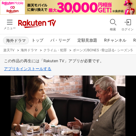
メニュー
検索
ログイン
トップ
パ・リーグ
定額見放題
Rチャンネル
R
海外ドラマ
楽天TV
>
海外ドラマ
>
クライム・犯罪
>
ボーンズ/BONES -骨は語る- シーズン5
この作品の再生には「Rakuten TV」アプリが必要です。
アプリをインストールする