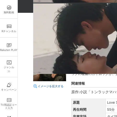
無料動画
詳細情報
Rチャンネル
キャスト・スタッフ
出演：
ティティポン･センガ
Rakuten PLAY
監督：
ネーティ・スワンジ
あらすじ
ジャンル
砂浜でのんびり過ごしていた
ックの秘書のカイムックが、
関連情報
イメージを拡大する
キャンペーン
原作:小説「トンラックマハ
原題
Love 
TV用認証コー
ド入力
再生時間
55分
音声言語
タイ