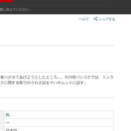
楽天チケット
エンタメニュース
視聴し終えてください。
推し楽
ヘルプ
シェアする
）
食べさせてあげようとしたところ…。その頃バンコクでは、トンラ
ックに関する島でのうわさ話をマハサムットに話す。
BL
ー
日本語