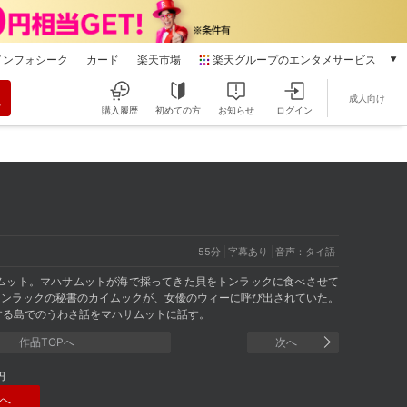
インフォシーク
カード
楽天市場
楽天グループのエンタメサービス
動画配信
成人向け
楽天TV
購入履歴
初めての方
お知らせ
ログイン
本/ゲーム/CD/DVD
楽天ブックス
電子書籍
楽天Kobo
雑誌読み放題
楽天マガジン
55分
字幕あり
音声：タイ語
音楽配信
楽天ミュージック
ムット。マハサムットが海で採ってきた貝をトンラックに食べさせて
トンラックの秘書のカイムックが、女優のウィーに呼び出されていた。
動画配信ガイド
する島でのうわさ話をマハサムットに話す。
Rakuten PLAY
作品TOPへ
次へ
無料テレビ
Rチャンネル
円
チケット
へ