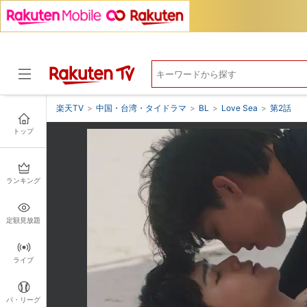
楽天TV
>
中国・台湾・タイドラマ
>
BL
>
Love Sea
>
第2話
トップ
ドラマ
ランキング
定額見放題
ライブ
パ・リーグ