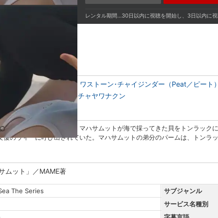
レンタル期間…30日以内に視聴を開始し、3日以内に
ーイ（Fort／フォート）
ワストーン･チャイジンダー（Peat／ピート
ンダー
オーラワン・ウィチャヤワナクン
トンラックとマハサムット。マハサムットが海で採ってきた貝をトンラックに
女優のウィーに呼び出されていた。マハサムットの弟分のパームは、トンラ
サムット」／MAME著
Sea The Series
サブジャンル
サービス名種別
語
字幕言語