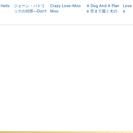
Helix
ジェーン・パトリ
Crazy Love-Moo
A Dog And A Plan
Love
ックの功罪―Don’t
Moo
e 空まで届く犬の
e
Be Too Emotional
遠吠え
―