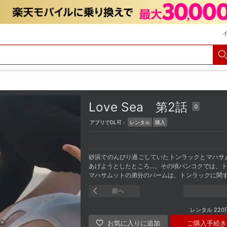
Love Sea
第2話
G
アプリでDL可：
レンタル
購入
砂浜でのんびり過ごしていたトンラックとマハサ
あげようとしたところ…。その頃バンコクでは、
マハサムットの弟分のパームは、トンラックに関
前へ
レンタル
220
ご購入手続き