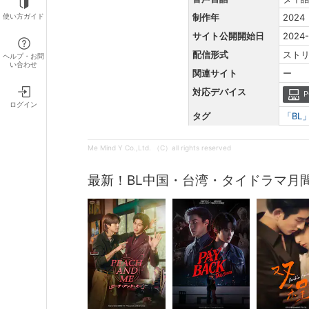
使い方ガイド
制作年
2024
サイト公開開始日
2024-
配信形式
スト
ヘルプ・お問
い合わせ
関連サイト
ー
対応デバイス
P
ログイン
タグ
「BL
Me Mind Y Co.,Ltd. （C）all rights reserved
最新！BL中国・台湾・タイドラマ月