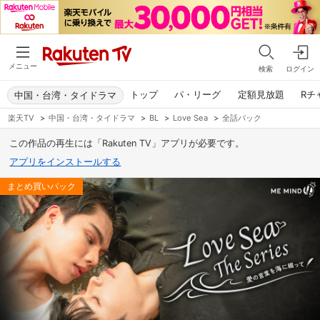
メニュー
検索
ログイン
トップ
パ・リーグ
定額見放題
Rチ
中国・台湾・タイドラマ
楽天TV
>
中国・台湾・タイドラマ
>
BL
>
Love Sea
>
全話パック
この作品の再生には「Rakuten TV」アプリが必要です。
アプリをインストールする