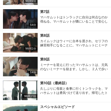
1時間9分
す。話した内容についてマハサムットから聞い
たトンラックは…？カイムックはウィーの家で
起きたことを、名前を伏せて友人に話す。マハ
第7話
サムットの友人でコナーの恋人のコムは、トン
マハサムットはトンラックに自分は何点なのか
ラックの家にマハサムットがいることに驚く。
尋ねる。マハサムットが隣にいることで安心し
54分
たトンラックは、勇気を出して父親にメッセー
ジを送る。相変わらず人使いが荒いウィーは、
撮影現場でカイムックに着替えを手伝うよう頼
第8話
む。トンラックと一緒にブックフェアの会場に
カイムックはウィーに台本を渡され、セリフの
来たマハサムットは、プリンに声をかけられ
練習相手になることに。マハサムットにミーナ
る。
1時間2分
ーの送迎を任せたことで心配事もなくなり、筆
が進むトンラック。トンラックが仕事をしてい
る間、マハサムットはアクセサリーを作ってい
第9話
た。そんな中、窮地に追い込まれたプリンは、
ミーナーを迎えに行ったマハサムットは、元気
トンラックの父親のジャックに取引を持ちかけ
のないミーナーを励ます。しかし、２人で歩い
る。
会員設定
会員情報
閉じる
54分
ていたところ、何者かが後をつけてきて…。マ
ハサムットはウィーやコンクワンから、トンラ
ックの過去のトラウマに関する話を聞く。カイ
第10話（最終話）
ムックもトンラックをそばで見守っていたが、
久しぶりに母親と食事に行くトンラックを、マ
基本情報、本人連絡先、パスワード 、クレ
目を離した隙にトンラックはベッドから抜け出
会員情報変更
ハサムットは勇気づけて送り出す。帰宅したト
ジットカード情報の変更が可能です。
す。
1時間21分
ンラックにマハサムットはプレゼントを渡す。
トンラックの好きな数字の謎が解けたマハサム
ットは…？愛に飛び込む勇気のないトンラック
スペシャルエピソード
決済方法変更
決済方法の変更が可能です。
と、島への思いが強いマハサムット。果たし