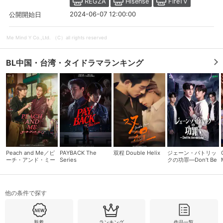
REGZA
Hisense
FireTV
2024-06-07 12:00:00
公開開始日
スマホなどでRakuten TVを視聴する際のデ
視聴デバイス一覧
バイス連携の設定ができます。
Me Mind Y Co.,Ltd. （C）all rights reserved
視聴年齢制限の変更時にパスコード入力が
パスコード設定
求められるのでお子さまがいても安心で
BL中国・台湾・タイドラマランキング
す。
メルマガの配信停止、配信先のメールアド
メルマガ
レスの変更が可能です。
定額見放題コンテンツの解約はこちらから
定額見放題解約
可能です。
Peach and Me／ピ
PAYBACK The
双程 Double Helix
ジェーン・パトリッ
ーチ・アンド・ミー
Series
クの功罪―Don’t Be
ログアウト
Too Emotional―
他の条件で探す
新着
ランキング
作品一覧