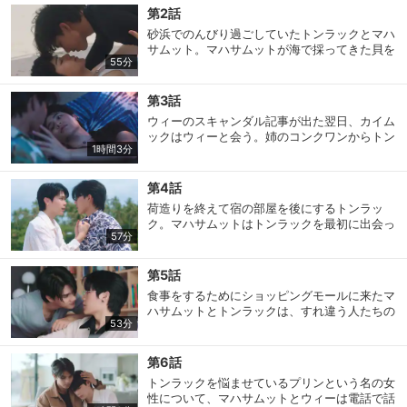
年マハサムットだった。島に来れば小説がスラ
第2話
スラ書けると言われたのに、マハサムットがち
砂浜でのんびり過ごしていたトンラックとマハ
ょっかいを出してきて、ちっとも仕事がはかど
サムット。マハサムットが海で採ってきた貝を
らず…。
55分
トンラックに食べさせてあげようとしたとこ
ろ…。その頃バンコクでは、トンラックの秘書
のカイムックが、女優のウィーに呼び出されて
第3話
いた。マハサムットの弟分のパームは、トンラ
ウィーのスキャンダル記事が出た翌日、カイム
ックに関する島でのうわさ話をマハサムットに
ックはウィーと会う。姉のコンクワンからトン
話す。
1時間3分
ラックに電話があり、彼女は娘のミーナーのこ
とで心配事があると言う。その次の日の夜、マ
ハサムットは仕事で忙しいと言うトンラック
第4話
を、気分転換に連れだそうとする。頑固にイヤ
荷造りを終えて宿の部屋を後にするトンラッ
だと言い張るトンラック。するとマハサムット
ク。マハサムットはトンラックを最初に出会っ
は…？
57分
た船着き場まで送っていくことに。しかし、宿
の外に出たトンラックが目にしたのは…？トン
ラックの事情を理解しているマハサムットに対
第5話
し、島を離れるのが名残惜しいトンラックは、
食事をするためにショッピングモールに来たマ
最後にもう一度だけカイムックに電話をかけ
ハサムットとトンラックは、すれ違う人たちの
る。
53分
視線を感じる。何か考えている様子のトンラッ
クの表情を見たマハサムットは…？カイムック
はウィーの撮影現場に差し入れを届ける。食事
第6話
のあと、マハサムットたちは２人で食材を買い
トンラックを悩ませているプリンという名の女
に行くが、トンラックは家に帰ると言いだす。
性について、マハサムットとウィーは電話で話