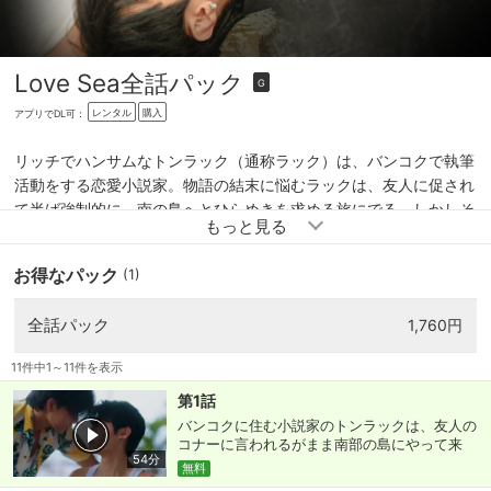
Love Sea
全話パック
G
レンタル
購入
アプリでDL可：
リッチでハンサムなトンラック（通称ラック）は、バンコクで執筆
活動をする恋愛小説家。物語の結末に悩むラックは、友人に促され
て半ば強制的に、南の島へとひらめきを求める旅にでる。しかしそ
こで、ラックは最悪な出会いを果たすことに。 島で出会ったの
は、日に焼けた肌とたくましい体をしたツアーガイドのマハサムッ
お得なパック
(1)
ト（通称ムット）。価値観も環境も正反対の人生を歩んできた２人
は、出会った直後からまったく反りが合わない。ラックの島でのお
全話パック
1,760円
世話係として雇われたムットは、事あるごとにラックの神経を逆な
でしてしまうのだった。しかし２人は、ふとしたきっかけで思いも
11件中1～11件を表示
よらない関係に発展してしまう…。
第1話
バンコクに住む小説家のトンラックは、友人の
コナーに言われるがまま南部の島にやって来
54分
る。島に降り立ち、迎えが来るのを待っている
無料
と、そこに現れたのは南部の方言を話す島の青