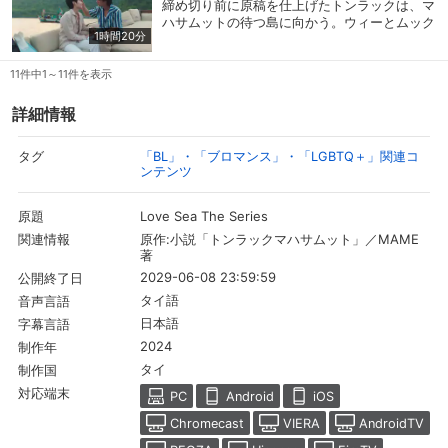
締め切り前に原稿を仕上げたトンラックは、マ
て“マハサムットを愛さないと”は実現するの
ハサムットの待つ島に向かう。ウィーとムック
か…。
1時間20分
も２週間の休みを取って、一緒に旅行すること
に。パームとマハサムットは、島でトンラック
購入明細
４ヵ月分の購入明細の確認が可能です。
を迎える準備をしていた。トンラックとマハサ
11件中1～11件を表示
ムットの２人にとって“帰る”場所となった島
で、２人はお互いが一緒にいる未来の夢を描
詳細情報
現在獲得済みのお得なクーポンを確認でき
く。
Myクーポン
ます。
「BL」・「ブロマンス」・「LGBTQ＋」関連コ
タグ
ンテンツ
レンタル、購入、定額見放題の購入履歴の
購入履歴
確認が可能です。こちらから視聴いただく
Love Sea The Series
原題
と便利です。
原作:小説「トンラックマハサムット」／MAME
関連情報
著
お気に入りに登録した作品を確認できま
お気に入り
す。お気に入りに追加した作品の削除も可
2029-06-08 23:59:59
公開終了日
能です。
タイ語
音声言語
日本語
字幕言語
サイト内の閲覧履歴を確認できます。履歴
閲覧履歴
2024
制作年
の削除も可能です。
タイ
制作国
対応端末
PC
Android
iOS
サイト内で表示される作品の表示制限が可
視聴年齢制限
能です。5段階の年齢区分から選択できま
Chromecast
VIERA
AndroidTV
す。