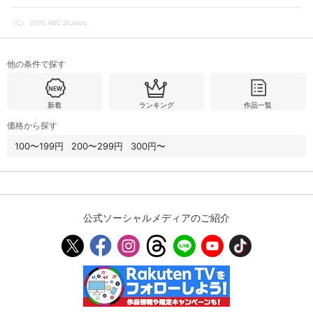
（C） 2015 ABC Studios
購入明細
４ヵ月分の購入明細の確認が可能です。
他の条件で探す
現在獲得済みのお得なクーポンを確認でき
Myクーポン
ます。
新着
ランキング
作品一覧
価格から探す
レンタル、購入、定額見放題の購入履歴の
購入履歴
確認が可能です。こちらから視聴いただく
100〜199円
200〜299円
300円〜
と便利です。
お気に入りに登録した作品を確認できま
お気に入り
す。お気に入りに追加した作品の削除も可
能です。
公式ソーシャルメディアのご紹介
サイト内の閲覧履歴を確認できます。履歴
閲覧履歴
の削除も可能です。
サイト内で表示される作品の表示制限が可
視聴年齢制限
能です。5段階の年齢区分から選択できま
す。