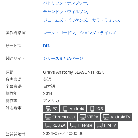
パトリック・デンプシー
チャンドラ・ウィルソン
ジェームズ・ピッケンズ
サラ・ラミレス
マーク・ゴードン
ションダ・ライムズ
製作総指揮
Dlife
サービス
シリーズまとめページ
関連サイト
Grey’s Anatomy SEASON11 RISK
原題
英語
音声言語
日本語
字幕言語
会員設定
会員情報
閉じる
2014
制作年
アメリカ
制作国
対応端末
PC
Android
iOS
基本情報、本人連絡先、パスワード 、クレ
会員情報変更
ジットカード情報の変更が可能です。
Chromecast
VIERA
AndroidTV
REGZA
Hisense
FireTV
2024-07-01 10:00:00
公開開始日
決済方法変更
決済方法の変更が可能です。