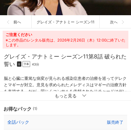
前へ
グレイズ・アナトミー シーズン11
次へ
ご注意ください
※この作品のレンタル販売は、2026年2月26日（木）12:00に終了いた
します。
グレイズ・アナトミー シーズン11
第8話 破られた
誓い
43分
字幕
G
脳と心臓に重篤な病変が見られる感染症患者の治療を巡ってデレク
とマギーが対立。意見を求められたメレディスはマギーの治療方針
を支持する。だが、同じくコンサルを依頼されたリチャードはデレ
クを支持。対立が続く中、デレクは大統領の特別補佐官から、ワシ
ントンD.C.での仕事を引き受けて欲しいと改めて頼まれる。同じ
お得なパック
(1)
頃、ハントとカリーによってロボット義足の被験者に選ばれた青年
が、義足のテスト中に転倒して昏睡状態に陥ってしまう。責任を感
全話パック
販売終了
じたカリーは、プロジェクトから降りたいとオーウェンに申し出
る。