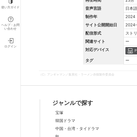
使い方ガイド
音声言語
日本
制作年
2024
サイト公開開始日
2024-
ヘルプ・お問
い合わせ
配信形式
スト
関連サイト
ー
ログイン
対応デバイス
P
タグ
ー
（C）アンギャマン／集英社・ラーメン赤猫製作委員会
ジャンルで探す
宝塚
韓国ドラマ
中国・台湾・タイドラマ
BL