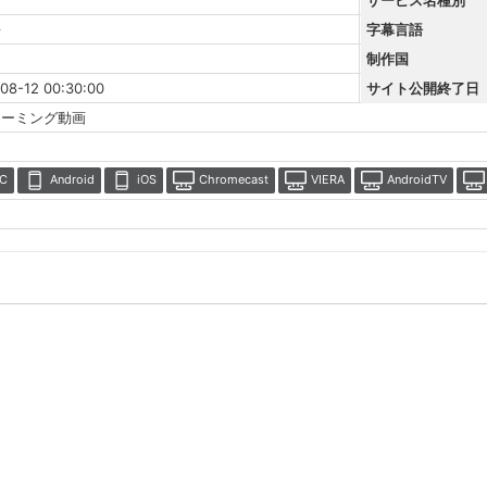
語
字幕言語
制作国
08-12 00:30:00
サイト公開終了日
リーミング動画
C
Android
iOS
Chromecast
VIERA
AndroidTV