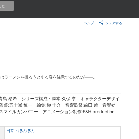
楽天チケット
した
エンタメニュース
推し楽
ヘルプ
シェアする
木はラーメンを撮ろうとする客を注意するのだが――。
青島 昂希 シリーズ構成・脚本:久保 亨 キャラクターデザイ
監督:五十嵐 慎一 編集:柳 圭介 音響監督:前田 茜 音響効
ドスマイルカンパニー アニメーション制作:E&H production
日常・ほのぼの
ー