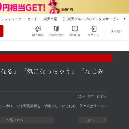
インフォシーク
カード
楽天市場
楽天グループのエンタメサービス
動画配信
成人向け
楽天TV
購入履歴
初めての方
お知らせ
ログイン
本/ゲーム/CD/DVD
楽天ブックス
電子書籍
楽天Kobo
雑誌読み放題
になる』 『気になっちゃう』 『なじみ
楽天マガジン
音楽配信
楽天ミュージック
動画配信ガイド
23分
音声：日本語
Rakuten PLAY
メン赤猫」では写真撮影を一切禁止しているため、佐々木はラーメン
無料テレビ
Rチャンネル
作品TOPへ
次へ
チケット