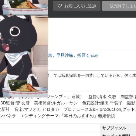
販売終了しま
山紀彰
村瀬迪与
釘宮理恵
早見沙織
折原くるみ
が来店する。「ラーメン赤猫」では写真撮影を一切禁止しているため、佐々
ン赤猫」（集英社「少年ジャンプ＋」連載） 監督:清水 久敏 副監督:
3D監督:菅 友彦 美術監督:ルガル・ヤン 色彩設計:鎌田 千賀子 撮影
新社 音楽:マツオカ ヒロタカ プロデュース:E&H production,グッ
カンパネラ エンディングテーマ:「本日のおすすめ」離婚伝説
サブジャンル
サービス名種別