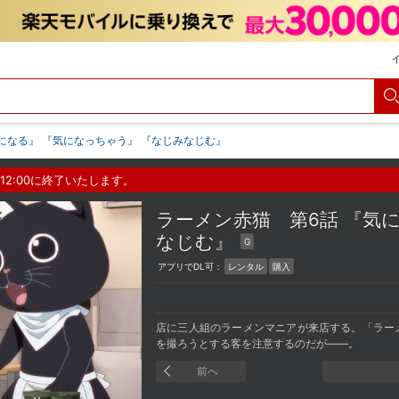
気になる』 『気になっちゃう』 『なじみなじむ』
12:00に終了いたします。
ラーメン赤猫
第6話 『気
なじむ』
G
アプリでDL可：
レンタル
購入
店に三人組のラーメンマニアが来店する。「ラー
を撮ろうとする客を注意するのだが――。
前へ