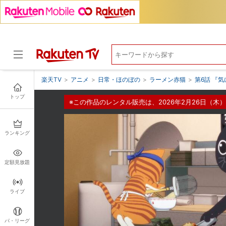
楽天TV
>
アニメ
>
日常・ほのぼの
>
ラーメン赤猫
>
第6話 『
トップ
※この作品のレンタル販売は、2026年2月26日（木）
ドラマ
ランキング
定額見放題
ライブ
パ・リーグ