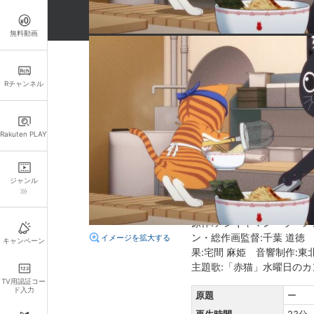
無料動画
詳細情報
Rチャンネル
キャスト・スタッフ
声の出演：
津田健次郎
杉
Rakuten PLAY
あらすじ
店に三人組のラーメンマニア
ジャンル
関連情報
原作:アンギャマン「ラーメ
ン・総作画監督:千葉 道徳 
イメージを拡大する
キャンペーン
果:宅間 麻姫 音響制作:東北
主題歌:「赤猫」水曜日の
TV用認証コー
ド入力
原題
ー
再生時間
23分