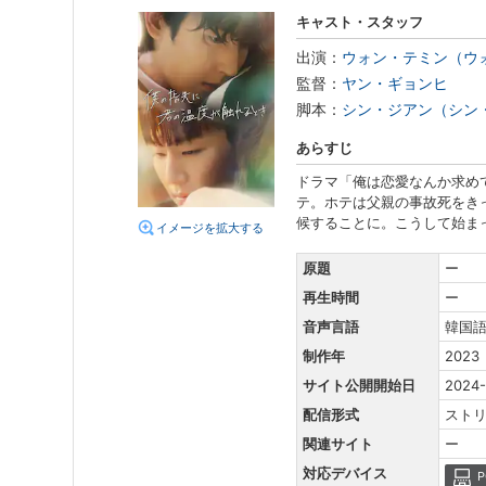
キャスト・スタッフ
出演：
ウォン・テミン（ウ
監督：
ヤン・ギョンヒ
脚本：
シン・ジアン（シン
あらすじ
ドラマ「俺は恋愛なんか求め
テ。ホテは父親の事故死をき
候することに。こうして始ま
イメージを拡大する
原題
ー
再生時間
ー
音声言語
韓国
制作年
2023
サイト公開開始日
2024-
配信形式
スト
関連サイト
ー
対応デバイス
P