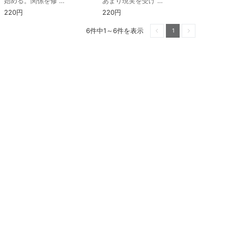
始める。関係を修 …
あまり現実を受け …
220円
220円
6件中1～6件を表示
1
前へ
次へ