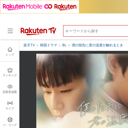
楽天TV
>
韓国ドラマ
>
BL
>
僕の指先に君の温度が触れるとき
トップ
ドラマ
ランキング
定額見放題
ライブ
パ・リーグ