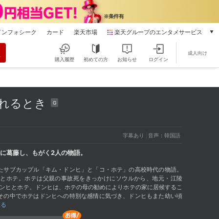
インフォシーク
カード
楽天市場
楽天グループのエンタメサービス
動画配信
成人向け
楽天TV
購入履歴
初めての方
お知らせ
ログイン
本/ゲーム/CD/DVD
楽天ブックス
電子書籍
触れるとき
楽天Kobo
G
雑誌読み放題
楽天マガジン
字幕あり
音声：韓国語
音楽配信
楽天ミュージック
に葛藤し、もがく2人の物語。
動画配信ガイド
たサブカップル「キム・ドンヒ」と「コ・ホテ」の高校時代の物語。
Rakuten PLAY
ヒとホテ。ホテは父親の事故死をきっかけにソウルから、地元・江陵
無料テレビ
ドンヒとホテ。ドンヒは、ホテの母の勧めによりホテの家に居候するこ
その中でホテはドンヒへの特別な感情に気づき、ドンヒもまた幼い頃
Rチャンネル
見る
チケット