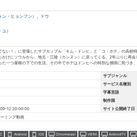
ォン・ヒョンフン）
ドウ
・ユ）
てない！」に登場したサブカップル「キム・ドンヒ」と「コ・ホテ」の高校
っかけにソウルから、地元・江陵（カンヌン）に戻ってくる。2年ぶりに再会
った一つ屋根の下での生活。その中でホテはドンヒへの特別な感情に気づき
サブジャンル
サービス名種別
語
字幕言語
制作国
09-12 20:00:00
サイト公開終了日
リーミング動画
C
Android
iOS
Chromecast
VIERA
AndroidTV