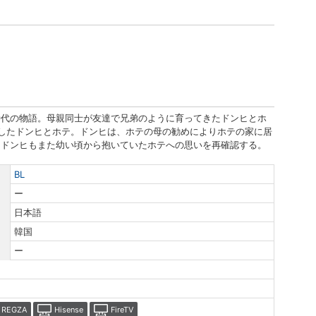
時代の物語。母親同士が友達で兄弟のように育ってきたドンヒとホ
したドンヒとホテ。ドンヒは、ホテの母の勧めによりホテの家に居
、ドンヒもまた幼い頃から抱いていたホテへの思いを再確認する。
BL
ー
日本語
韓国
ー
REGZA
Hisense
FireTV