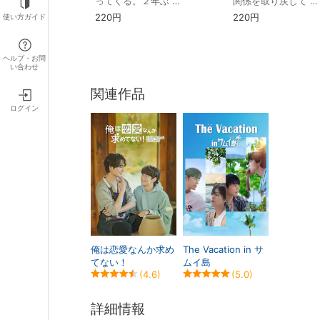
ってくる。２年ぶ …
関係を取り戻して …
220円
220円
使い方ガイド
ヘルプ・お問
い合わせ
関連作品
ログイン
俺は恋愛なんか求め
The Vacation in サ
てない！
ムイ島
(4.6)
(5.0)
詳細情報