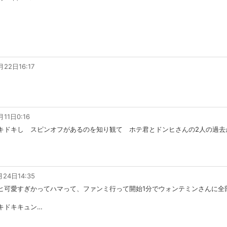
月22日16:17
月11日0:16
キドキし スピンオフがあるのを知り観て ホテ君とドンヒさんの2人の過去
月24日14:35
ヒ可愛すぎかってハマって、ファンミ行って開始1分でウォンテミンさんに全
キドキキュン
…