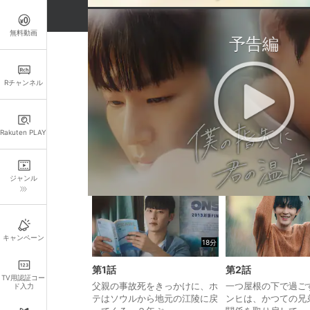
無料動画
予告編
※【購入】に関して：RakutenTVの契約期
おしらせ
お得なパック一覧
Rチャンネル
お得
お得！「僕の指先に君の温度が触れるとき」全
Rakuten PLAY
この作品の各話一覧
ジャンル
キャンペーン
18分
第1話
第2話
TV用認証コー
父親の事故死をきっかけに、ホ
一つ屋根の下で過ご
ド入力
テはソウルから地元の江陵に戻
ンヒは、かつての兄