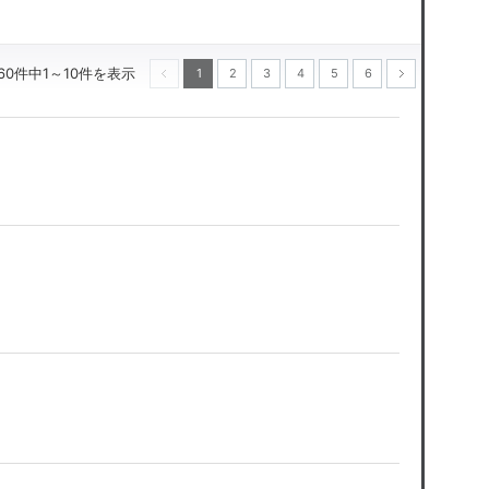
60件中1～10件を表示
1
2
3
4
5
6
次へ
前へ