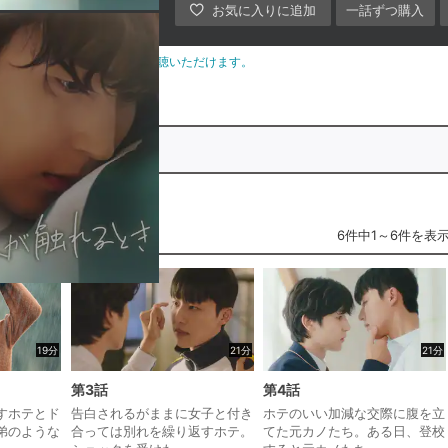
一話ずつ購入
間中＆作品配信中は、何度でもご視聴いただけます。
話パック
6件中1～6件を表
19分
21分
21分
第3話
第4話
すホテとド
告白されるがままに女子と付き
ホテのいい加減な交際に腹を立
弟のような
合っては別れを繰り返すホテ。
てた元カノたち。ある日、登校