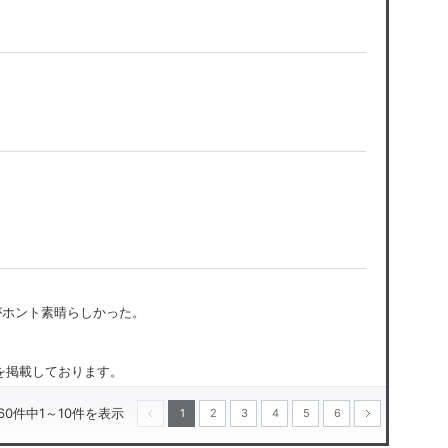
がホント素晴らしかった。
のを掲載しております。
60件中1～10件を表示
1
2
3
4
5
6
次へ
前へ