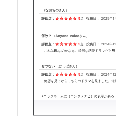
(
なおちの
さん）
評価点：
5
点
投稿日：
2025年1
何故？
(
Anyone-voice
さん）
評価点：
5
点
投稿日：
2024年12
これはBLなのかなぁ、綺麗な恋愛ドラマだと
せつない
(
はっぱ
さん）
評価点：
5
点
投稿日：
2024年1
俺恋を見てからこちらのドラマを見ました。俺
※ニックネームに（エンタメナビ）の表示があるレ