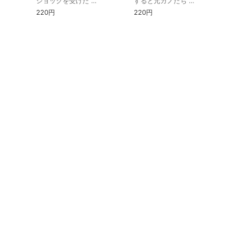
ショックを受けた …
すると元カノたち …
220円
220円