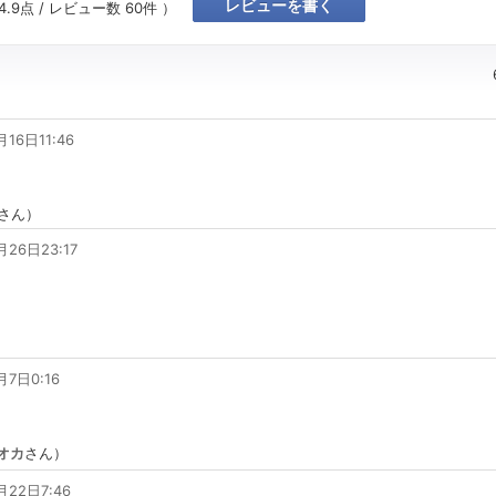
レビューを書く
4.9
点 / レビュー数
60
件 ）
月16日11:46
さん）
月26日23:17
月7日0:16
オカ
さん）
月22日7:46