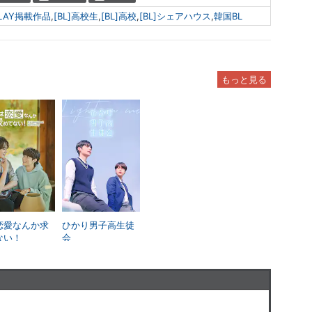
 PLAY掲載作品
,
[BL]高校生
,
[BL]高校
,
[BL]シェアハウス
,
韓国BL
もっと見る
恋愛なんか求
ひかり男子高生徒
ない！
会