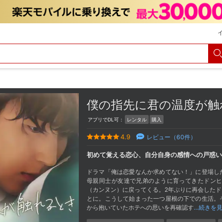
僕の指先に君の温度が
アプリでDL可：
レンタル
購入
4.9
レビュー（
60
件）
初めて覚える恋心、自分自身の感情への戸惑い
ドラマ「俺は恋愛なんか求めてない！」に登場し
母親同士が友達で兄弟のように育ってきたドン
（カンヌン）に戻ってくる。2年ぶりに再会した
とに。こうして始まった一つ屋根の下での生活。
から抱いていたホテへの思いを再確認す
…続きを