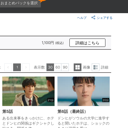
楽天チケット
おまとめパックを選択
エンタメニュース
推し楽
ヘルプ
シェアする
1,100円
詳細はこちら
(税込)
示
表示数
30
60
90
画像
詳細
1
一
詳
前へ
次へ
覧
細
表
表
示
示
21分
20分
第5話
第6話（最終話）
ある出来事をきっかけに、ホテ
ドンヒがソウルの大学に進学す
とドンヒの関係はギクシャクし
ると聞いたホテは、ショックの