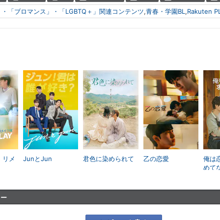
」・「ブロマンス」・「LGBTQ＋」関連コンテンツ
,
青春・学園BL
,
Rakuten
y：リメ
JunとJun
君色に染められて
乙の恋愛
俺は
めて
ュー