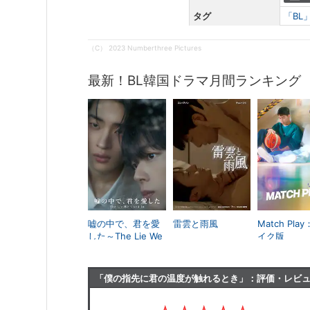
タグ
「BL
（C） 2023 Numberthree Pictures
最新！BL韓国ドラマ月間ランキング
嘘の中で、君を愛
雷雲と雨風
Match Pla
した～The Lie We
イク版
Lived In～
「僕の指先に君の温度が触れるとき」：評価・レビ