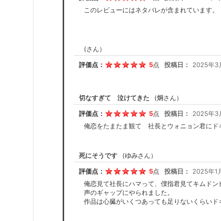
このレビューにはネタバレが含まれています。
(
さん）
評価点：
5
点
投稿日：
2025年3
切なすぎて 泣けてきた
(
炯
さん）
評価点：
5
点
投稿日：
2025年3
俺恋をたまたま観て 社長とウォニョン君にド
死にそうです
(
ゆみ
さん）
評価点：
5
点
投稿日：
2025年1
俺恋見て社長にハマって、僕指君見てキムドン
声のギャップにやられました。
作品は心臓がいくつあっても足りないくらいド