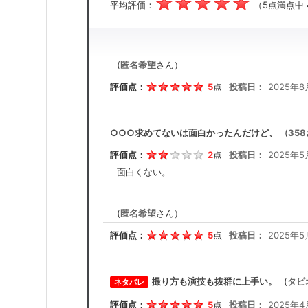
平均評価：
（5点満点中
(
匿名希望
さん）
評価点：
5
点
投稿日：
2025年8
○○○求めてないは面白かったんだけど、
(
358
評価点：
2
点
投稿日：
2025年5
面白くない。
(
匿名希望
さん）
評価点：
5
点
投稿日：
2025年5
撮り方も演技も抜群に上手い。
(
タピ
ネタバレ
評価点：
5
点
投稿日：
2025年4