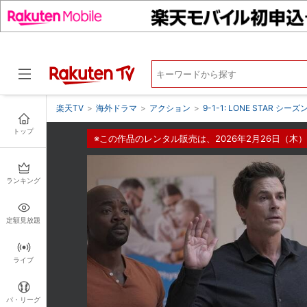
楽天TV
>
海外ドラマ
>
アクション
>
9-1-1: LONE STAR シーズ
トップ
※この作品のレンタル販売は、2026年2月26日（木）
ドラマ
ランキング
定額見放題
ライブ
パ・リーグ