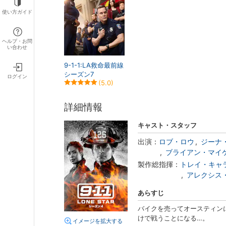
使い方ガイド
ヘルプ・お問
い合わせ
9-1-1:LA救命最前線
シーズン7
ログイン
(5.0)
詳細情報
キャスト・スタッフ
出演：
ロブ・ロウ
ジーナ
ブライアン・マイ
製作総指揮：
トレイ・キャ
アレクシス
あらすじ
バイクを売ってオースティン
けで戦うことになる…。
イメージを拡大する