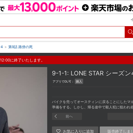
ン4
>
第9話 路傍の死
12:00に終了いたします。
9-1-1: LONE STAR シー
アプリでDL可：
購入
バイクを売ってオースティンに戻ることにしたマル
準備をする。しかし、帰る途中で殺人犯に狙われ
前へ
販売終了しま