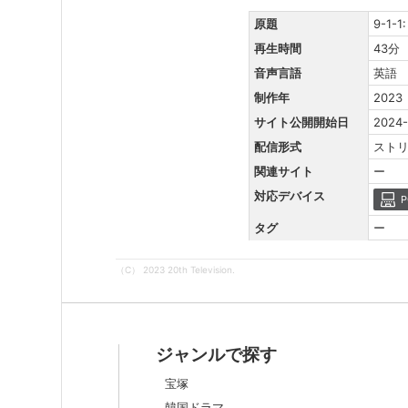
原題
9-1-1
再生時間
43分
音声言語
英語
制作年
2023
サイト公開開始日
2024-
配信形式
スト
関連サイト
ー
対応デバイス
P
タグ
ー
（C） 2023 20th Television.
ジャンルで探す
宝塚
韓国ドラマ