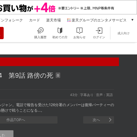
インフォシーク
カード
楽天市場
楽天グループのエンタメサービス
動画配信
成人向け
楽天TV
購入履歴
初めての方
お知らせ
ログイン
本/ゲーム/CD/DVD
楽天ブックス
電子書籍
楽天Kobo
雑誌読み放題
ズン4
第9話 路傍の死
G
楽天マガジン
音楽配信
楽天ミュージック
43分
字幕あり
音声：英語
動画配信ガイド
ジャン。電話で報告を受けた126分署のメンバーは復帰パーティーの
Rakuten PLAY
命懸けで戦うことになる…。
無料テレビ
作品TOPへ
次へ
Rチャンネル
チケット
した