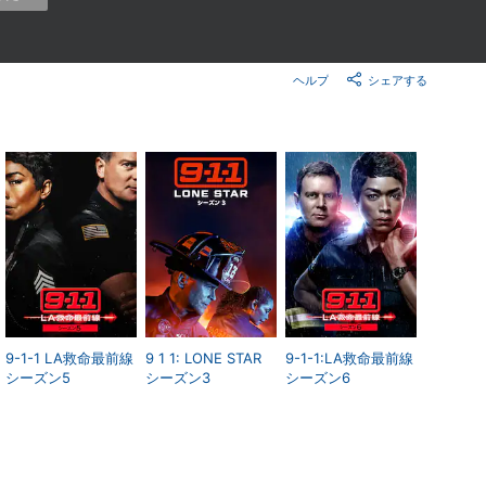
楽天チケット
エンタメニュース
推し楽
ヘルプ
シェアする
9-1-1 LA救命最前線
9 1 1: LONE STAR
9-1-1:LA救命最前線
シーズン5
シーズン3
シーズン6