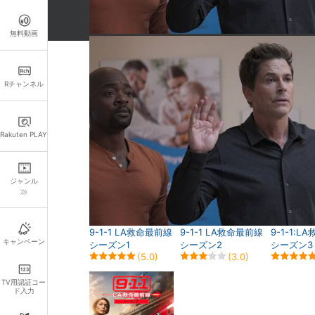
無料動画
関連作品
Rチャンネル
Rakuten PLAY
ジャンル
9-1-1 LA救命最前線
9-1-1 LA救命最前線
9-1-1:
キャンペーン
シーズン1
シーズン2
シーズン3
(5.0)
(3.0)
TV用認証コー
ド入力