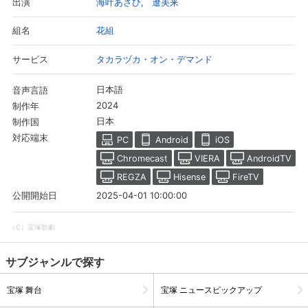
海叶あさひ
遼美来
出演
ックスした姿や、雪美ちゃんの可愛い姿をお届けする
「TAKARAZUKAあにまるハウス」をお楽しみに！
花組
組名
タカラヅカ・オン・デマンド
サービス
日本語
音声言語
2024
制作年
日本
制作国
対応端末
PC
Android
iOS
Chromecast
VIERA
AndroidTV
REGZA
Hisense
FireTV
2025-04-01 10:00:00
公開開始日
（C）宝塚歌劇
サブジャンルで探す
宝塚 舞台
宝塚 ニュースピックアップ