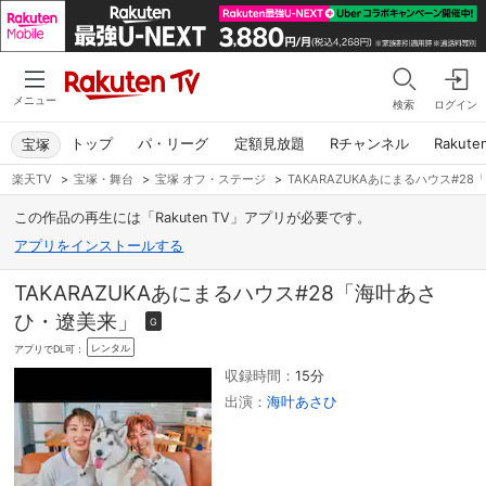
メニュー
検索
ログイン
トップ
パ・リーグ
定額見放題
Rチャンネル
Rakute
宝塚
楽天TV
>
宝塚・舞台
>
宝塚 オフ・ステージ
>
TAKARAZUKAあにまるハウス#2
この作品の再生には「Rakuten TV」アプリが必要です。
アプリをインストールする
TAKARAZUKAあにまるハウス#28「海叶あさ
ひ・遼美来」
G
レンタル
アプリでDL可：
収録時間：
15分
出演：
海叶あさひ