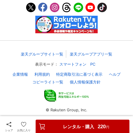
スマホなどでRakuten TVを視聴する際のデ
視聴デバイス一覧
バイス連携の設定ができます。
視聴年齢制限の変更時にパスコード入力が
パスコード設定
求められるのでお子さまがいても安心で
す。
メルマガの配信停止、配信先のメールアド
メルマガ
楽天グループサイト一覧
楽天グループアプリ一覧
レスの変更が可能です。
表示モード：
スマートフォン
PC
定額見放題コンテンツの解約はこちらから
企業情報
利用規約
特定商取引法に基づく表示
ヘルプ
定額見放題解約
可能です。
コピーライト一覧
個人情報保護方針
ログアウト
© Rakuten Group, Inc.
レンタル・購入
220
円
シェア
お気に入り