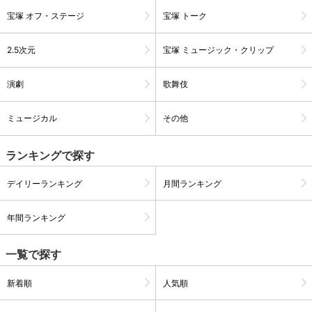
宝塚 オフ・ステージ
宝塚 トーク
2.5次元
宝塚 ミュージック・クリップ
演劇
歌舞伎
ミュージカル
その他
ランキングで探す
デイリーランキング
月間ランキング
会員設定
会員情報
閉じる
年間ランキング
基本情報、本人連絡先、パスワード 、クレ
一覧で探す
会員情報変更
ジットカード情報の変更が可能です。
新着順
人気順
決済方法変更
決済方法の変更が可能です。