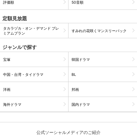
評価順
50音順
定額見放題
購入明細
４ヵ月分の購入明細の確認が可能です。
タカラヅカ・オン・デマンド プレ
すみれの花咲くマンスリーパック
ミアムプラン
現在獲得済みのお得なクーポンを確認でき
Myクーポン
ます。
ジャンルで探す
レンタル、購入、定額見放題の購入履歴の
宝塚
韓国ドラマ
購入履歴
確認が可能です。こちらから視聴いただく
と便利です。
中国・台湾・タイドラマ
BL
お気に入りに登録した作品を確認できま
お気に入り
す。お気に入りに追加した作品の削除も可
能です。
洋画
邦画
サイト内の閲覧履歴を確認できます。履歴
海外ドラマ
国内ドラマ
閲覧履歴
の削除も可能です。
サイト内で表示される作品の表示制限が可
視聴年齢制限
能です。5段階の年齢区分から選択できま
公式ソーシャルメディアのご紹介
す。