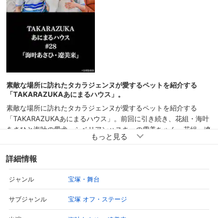
素敵な場所に訪れたタカラジェンヌが愛するペットを紹介する
「TAKARAZUKAあにまるハウス」。
素敵な場所に訪れたタカラジェンヌが愛するペットを紹介する
「TAKARAZUKAあにまるハウス」。前回に引き続き、花組・海叶
あさひと海叶の愛犬・シベリアンハスキーの雪美ちゃん、花組・遼
美来が登場。前回と同様、引いたカードのテーマに沿って番組を進
めていきます。「雪美ちゃんと仲良くなろう」のコーナーでは、大
詳細情報
型犬と触れ合ったことがない遼が雪美ちゃんと仲良くなるためにド
ッグランで一緒に遊んだり、雪美ちゃんと触れ合っていきます。
宝塚・舞台
ジャンル
「どうぶつババ抜き」のコーナーでは海叶と遼がカードゲームに挑
戦！勝った方には賞品が、負けた方には罰ゲームが…。「記念グッ
宝塚 オフ・ステージ
サブジャンル
ズを作ろう」のコーナーでは雪美ちゃんのオリジナルグッズを作る
ため、2人が雪美ちゃんの写真撮影に挑戦します。海叶と遼のリラ