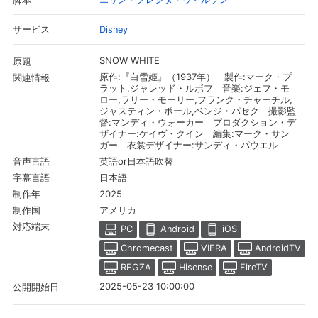
脚本
Disney
サービス
SNOW WHITE
原題
原作:『白雪姫』（1937年） 製作:マーク・プ
関連情報
ラット,ジャレッド・ルボフ 音楽:ジェフ・モ
ロー,ラリー・モーリー,フランク・チャーチル,
ジャスティン・ポール,ベンジ・パセク 撮影監
督:マンディ・ウォーカー プロダクション・デ
ザイナー:ケイヴ・クイン 編集:マーク・サン
ガー 衣裳デザイナー:サンディ・パウエル
英語or日本語吹替
音声言語
日本語
字幕言語
2025
制作年
会員設定
会員情報
閉じる
アメリカ
制作国
対応端末
PC
Android
iOS
Chromecast
VIERA
AndroidTV
基本情報、本人連絡先、パスワード 、クレ
会員情報変更
ジットカード情報の変更が可能です。
REGZA
Hisense
FireTV
2025-05-23 10:00:00
公開開始日
決済方法変更
決済方法の変更が可能です。