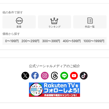
他の条件で探す
購入明細
４ヵ月分の購入明細の確認が可能です。
新着
ランキング
作品一覧
現在獲得済みのお得なクーポンを確認でき
Myクーポン
価格から探す
ます。
0〜199円
200〜299円
300〜399円
400〜599円
1000〜1999円
レンタル、購入、定額見放題の購入履歴の
購入履歴
確認が可能です。こちらから視聴いただく
と便利です。
お気に入りに登録した作品を確認できま
公式ソーシャルメディアのご紹介
お気に入り
す。お気に入りに追加した作品の削除も可
能です。
サイト内の閲覧履歴を確認できます。履歴
閲覧履歴
の削除も可能です。
サイト内で表示される作品の表示制限が可
視聴年齢制限
能です。5段階の年齢区分から選択できま
す。