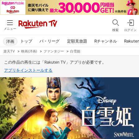
メニュー
検索
ログイン
トップ
パ・リーグ
定額見放題
Rチャンネル
Rakute
洋画
楽天TV
>
映画(洋画)
>
ファンタジー
>
白雪姫
この作品の再生には「Rakuten TV」アプリが必要です。
アプリをインストールする