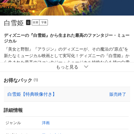
白雪姫
吹替
字幕
G
ディズニーの『白雪姫』から生まれた最高のファンタジー・ミュー
ジカル
『美女と野獣』『アラジン』のディズニーが、その魔法の“原点”を
新たなミュージカル映画として実写化！ディズニーの『白雪姫』か
ら生まれた最高のファンタジー・ミュージカル純粋な心を持つ白雪
姫の願いは、人々が幸せに暮らす希望に満ちた王国。だが、外見の
美しさと権力に執着する邪悪な女王によって、王国は闇に支配され
お得なパック
(1)
ていた。女王は、白雪姫の“本当の美しさ”に嫉妬し、彼女の命を狙
うが、不思議な森で出会った7人のこびとたちや、城の外の世界へ
白雪姫【特典映像付き】
販売終了
いざなってくれたジョナサンに救われる。誰もが希望を失いかけた
時、仲間たちと力を合わせ、白雪姫の優しさが起こした素晴らしい
奇跡とは・・・？
詳細情報
洋画
ジャンル