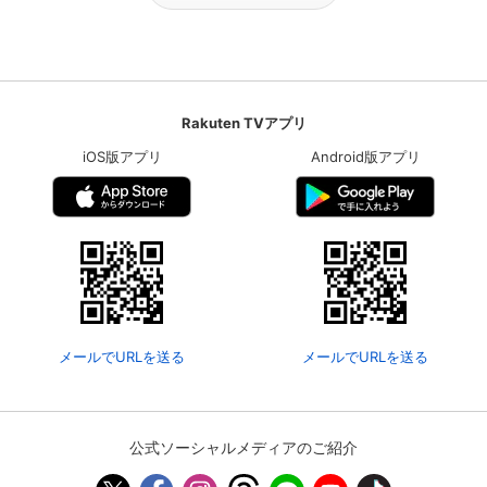
Rakuten TVアプリ
iOS版アプリ
Android版アプリ
メールでURLを送る
メールでURLを送る
公式ソーシャルメディアのご紹介