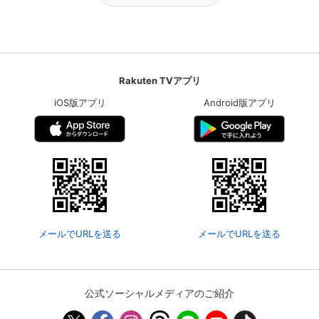
Rakuten TVアプリ
iOS版アプリ
Android版アプリ
メールでURLを送る
メールでURLを送る
公式ソーシャルメディアのご紹介