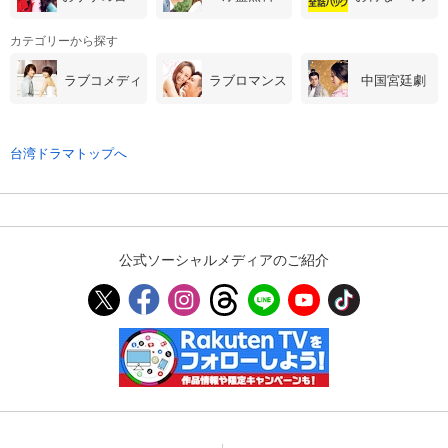
カテゴリーから探す
購入明細
４ヵ月分の購入明細の確認が可能です。
ラブコメディ
ラブロマンス
中国宮廷劇
現在獲得済みのお得なクーポンを確認でき
Myクーポン
ます。
台湾ドラマトップへ
レンタル、購入、定額見放題の購入履歴の
購入履歴
確認が可能です。こちらから視聴いただく
と便利です。
公式ソーシャルメディアのご紹介
お気に入りに登録した作品を確認できま
お気に入り
す。お気に入りに追加した作品の削除も可
能です。
サイト内の閲覧履歴を確認できます。履歴
閲覧履歴
の削除も可能です。
サイト内で表示される作品の表示制限が可
視聴年齢制限
能です。5段階の年齢区分から選択できま
す。