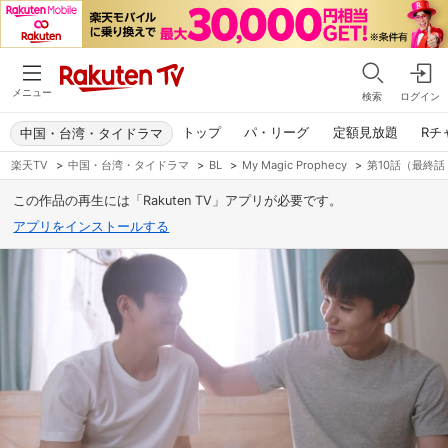
メニュー
検索
ログイン
トップ
パ・リーグ
定額見放題
Rチ
中国・台湾・タイドラマ
楽天TV
>
中国・台湾・タイドラマ
>
BL
>
My Magic Prophecy
>
第10話（最終話
この作品の再生には「Rakuten TV」アプリが必要です。
アプリをインストールする