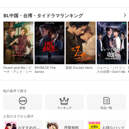
BL中国・台湾・タイドラマランキング
Peach and Me／ピ
PAYBACK The
双程 Double Helix
ジェーン・パトリッ
ーチ・アンド・ミー
Series
クの功罪―Don’t Be
Too Emotional―
会員設定
会員情報
閉じる
他の条件で探す
基本情報、本人連絡先、パスワード 、クレ
会員情報変更
新着
ランキング
作品一覧
ジットカード情報の変更が可能です。
人気のタグから探す
決済方法変更
決済方法の変更が可能です。
おすすめ台湾・中国ドラマ
序盤無料
お得なパック