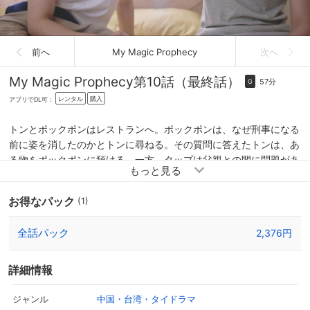
前へ
My Magic Prophecy
次へ
My Magic Prophecy
第10話（最終話）
57分
G
レンタル
購入
アプリでDL可：
トンとポックポンはレストランへ。ポックポンは、なぜ刑事になる
前に姿を消したのかとトンに尋ねる。その質問に答えたトンは、あ
る物をポックポンに預ける。一方、タップは父親との間に問題があ
るのかとインに聞かれ、親の期待を背負っていた子供時代の話をす
る。そしてインはタップの実家へ行くが、そこにはタップの父親も
お得なパック
(1)
いて…。
全話パック
2,376円
詳細情報
中国・台湾・タイドラマ
ジャンル