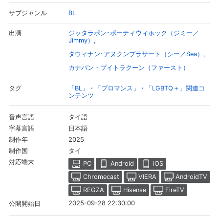
BL
サブジャンル
ジッタラポン･ポーティウィホック（ジミー／
出演
Jimmy）
タウィナン･アヌクンプラサート（シー／Sea）
カナパン・プイトラクーン（ファースト）
「BL」・「ブロマンス」・「LGBTQ＋」関連コ
タグ
ンテンツ
タイ語
音声言語
日本語
字幕言語
2025
制作年
タイ
制作国
対応端末
PC
Android
iOS
Chromecast
VIERA
AndroidTV
REGZA
Hisense
FireTV
2025-09-28 22:30:00
公開開始日