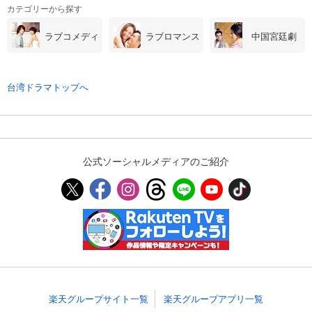
カテゴリーから探す
スマホなどでRakuten TVを視聴する際のデ
視聴デバイス一覧
バイス連携の設定ができます。
ラブコメディ
ラブロマンス
中国宮廷劇
視聴年齢制限の変更時にパスコード入力が
パスコード設定
求められるのでお子さまがいても安心で
台湾ドラマトップへ
す。
メルマガの配信停止、配信先のメールアド
メルマガ
レスの変更が可能です。
公式ソーシャルメディアのご紹介
定額見放題コンテンツの解約はこちらから
定額見放題解約
可能です。
ログアウト
楽天グループサイト一覧
楽天グループアプリ一覧