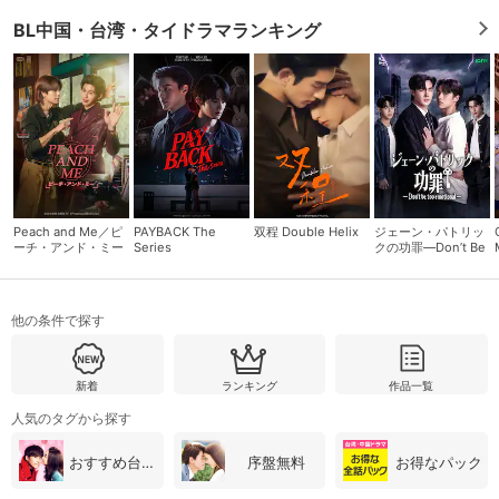
BL中国・台湾・タイドラマランキング
購入明細
４ヵ月分の購入明細の確認が可能です。
現在獲得済みのお得なクーポンを確認でき
Myクーポン
ます。
レンタル、購入、定額見放題の購入履歴の
購入履歴
確認が可能です。こちらから視聴いただく
Peach and Me／ピ
PAYBACK The
双程 Double Helix
ジェーン・パトリッ
と便利です。
ーチ・アンド・ミー
Series
クの功罪―Don’t Be
Too Emotional―
お気に入りに登録した作品を確認できま
お気に入り
す。お気に入りに追加した作品の削除も可
他の条件で探す
能です。
サイト内の閲覧履歴を確認できます。履歴
閲覧履歴
新着
ランキング
作品一覧
の削除も可能です。
人気のタグから探す
サイト内で表示される作品の表示制限が可
おすすめ台湾・中国ドラマ
序盤無料
お得なパック
視聴年齢制限
能です。5段階の年齢区分から選択できま
す。