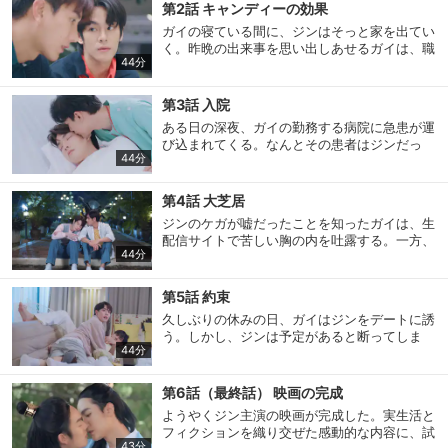
の連続でガイは休む間もない。エビ料理づくし
第2話 キャンディーの効果
で祝う3周年記念のディナーをすっぽかされた
ガイの寝ている間に、ジンはそっと家を出てい
ジンはひとり悲嘆にくれるのだった。
く。昨晩の出来事を思い出しあせるガイは、職
44分
場の仲間に相談するが全く役に立ちそうもな
い。いてもたってもいられずガイはジンの大学
を訪ねて直接話をしようとするが、映画を撮影
第3話 入院
中のジンはまともに取り合ってくれない。最後
ある日の深夜、ガイの勤務する病院に急患が運
には「君は愛を分かっていない」と言われてし
び込まれてくる。なんとその患者はジンだっ
まう始末。
44分
た！実はガイを心配させるため、事故にあった
ふりをして救急車で運ばれてきたのだ。ベッド
に横たわるジンを優しく看病するガイ。そんな
第4話 大芝居
ガイに心ならずも「病院でしか会えないじゃな
ジンのケガが嘘だったことを知ったガイは、生
いか」と憎まれ口をたたいてしまうジンだっ
配信サイトで苦しい胸の内を吐露する。一方、
た。
44分
退院したジンはすっかり元気に。クリスマスが
近づき賑わう街で大ファンだったネット上のア
イドルに出会い、心をときめかせる。しかし、
第5話 約束
それは偶然の出会いではなく、仲直りのために
久しぶりの休みの日、ガイはジンをデートに誘
ガイが周りを巻き込んで仕組んだ大芝居だった
う。しかし、ジンは予定があると断ってしま
のだ。
44分
う。どんな予定か尋ねないガイにジンは苛立ち
を覚えるのだった。そして迎えたガイの誕生
日。ようやく二人きりのディナーができると思
第6話（最終話） 映画の完成
っていた矢先、路上に倒れている人が。ジンと
ようやくジン主演の映画が完成した。実生活と
の約束を守るため見捨てようとするガイだった
フィクションを織り交ぜた感動的な内容に、試
が・・・。
43分