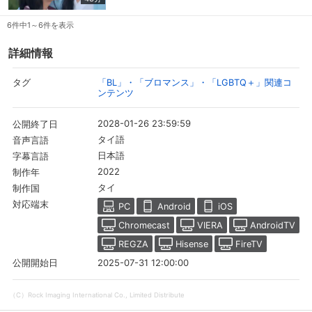
写は大好評。映画を観たガイは、ジンをもっと
大事にしなくてはと思いを新たにし、ジンはそ
の愛にこたえようと誓う。そして今日は2人が
6件中1～6件を表示
付き合って4周年の記念日。それはいつもと同
じ朝だったが、2人にとってはいつもと違う朝
詳細情報
なのだった。
「BL」・「ブロマンス」・「LGBTQ＋」関連コ
タグ
ンテンツ
2028-01-26 23:59:59
公開終了日
タイ語
音声言語
日本語
字幕言語
2022
制作年
タイ
制作国
会員設定
会員情報
閉じる
対応端末
PC
Android
iOS
Chromecast
VIERA
AndroidTV
REGZA
Hisense
FireTV
基本情報、本人連絡先、パスワード 、クレ
会員情報変更
ジットカード情報の変更が可能です。
2025-07-31 12:00:00
公開開始日
（C）Rock Imaging International Co., Limited Distribute
決済方法変更
決済方法の変更が可能です。