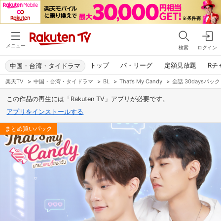
メニュー
検索
ログイン
トップ
パ・リーグ
定額見放題
Rチ
中国・台湾・タイドラマ
楽天TV
>
中国・台湾・タイドラマ
>
BL
>
That’s My Candy
>
全話 30daysパック
この作品の再生には「Rakuten TV」アプリが必要です。
アプリをインストールする