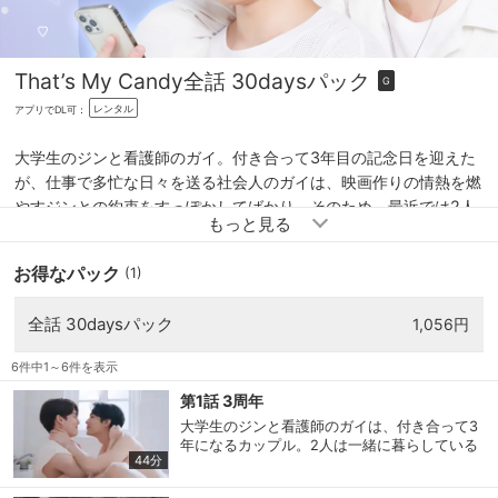
That’s My Candy
全話 30daysパック
G
レンタル
アプリでDL可：
大学生のジンと看護師のガイ。付き合って3年目の記念日を迎えた
が、仕事で多忙な日々を送る社会人のガイは、映画作りの情熱を燃
やすジンとの約束をすっぽかしてばかり。そのため、最近では2人
の心はすれ違い気味。そんなある日、ガイは不思議な夢を見る。あ
る老人から３つのキャンディーを渡され、そのキャンディーを食べ
お得なパック
(1)
れば願いが何でも叶うというのだ。目覚めたガイは、なんと枕元に
夢で見たキャンディーを見つける！あれは正夢？キャンディーの力
全話 30daysパック
1,056円
を借りて二人の恋はいったいどうなっていく!?
6件中1～6件を表示
第1話 3周年
大学生のジンと看護師のガイは、付き合って3
年になるカップル。2人は一緒に暮らしている
44分
ものの、大学生と社会人では生活のリズムが合
わず、最近すれ違い気味だ。今日も朝から急患