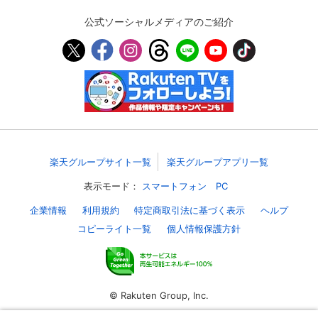
公式ソーシャルメディアのご紹介
スマホなどでRakuten TVを視聴する際のデ
視聴デバイス一覧
バイス連携の設定ができます。
視聴年齢制限の変更時にパスコード入力が
パスコード設定
求められるのでお子さまがいても安心で
す。
メルマガの配信停止、配信先のメールアド
メルマガ
レスの変更が可能です。
楽天グループサイト一覧
楽天グループアプリ一覧
定額見放題コンテンツの解約はこちらから
定額見放題解約
可能です。
表示モード：
スマートフォン
PC
企業情報
利用規約
特定商取引法に基づく表示
ヘルプ
コピーライト一覧
個人情報保護方針
ログアウト
© Rakuten Group, Inc.