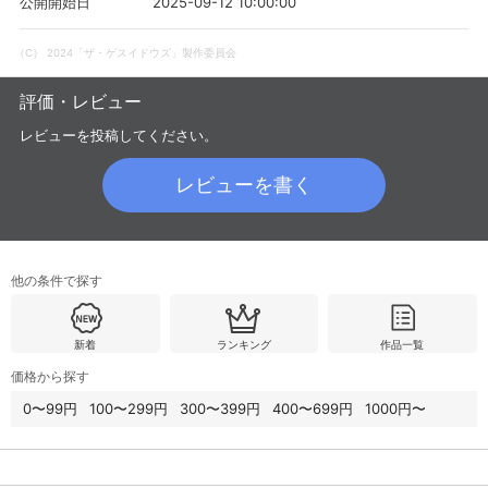
2025-09-12 10:00:00
公開開始日
（C） 2024「ザ・ゲスイドウズ」製作委員会
購入明細
４ヵ月分の購入明細の確認が可能です。
評価・レビュー
レビューを投稿してください。
現在獲得済みのお得なクーポンを確認でき
Myクーポン
ます。
レビューを書く
レンタル、購入、定額見放題の購入履歴の
購入履歴
確認が可能です。こちらから視聴いただく
と便利です。
他の条件で探す
お気に入りに登録した作品を確認できま
お気に入り
す。お気に入りに追加した作品の削除も可
能です。
新着
ランキング
作品一覧
サイト内の閲覧履歴を確認できます。履歴
閲覧履歴
価格から探す
の削除も可能です。
0〜99円
100〜299円
300〜399円
400〜699円
1000円〜
サイト内で表示される作品の表示制限が可
視聴年齢制限
能です。5段階の年齢区分から選択できま
す。