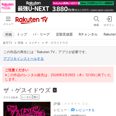
メニュー
検索
ログイン
トップ
パ・リーグ
定額見放題
Rチャンネル
Rakute
邦画
楽天TV
>
邦画
>
コメディ
>
ザ・ゲスイドウズ
この作品の再生には「Rakuten TV」アプリが必要です。
アプリをインストールする
ご注意ください
※この作品のレンタル販売は、2026年2月26日（木）12:00に終了いた
します。
ザ・ゲスイドウズ
G
レンタル
購入
アプリでDL可：
評価：
0.0
レビュー：
レビューする