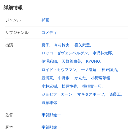
い込んでいるのだ。しかし、「ザ・ゲスイドウズ」の音楽性はまっ
詳細情報
たく他人に理解されない。演奏はノイズの塊。ハナコは激情のまま
絶叫するのみだからだ。当然レコードは売れず、ライブをやっても
邦画
ジャンル
客は来ない。そんな彼らにレコード会社は最後通告を言い渡す。
「お前ら、ド田舎に移住して売れる曲を作ってこい！売れなきゃ契
コメディ
サブジャンル
約解除だ！」優しい田舎のオバチャンと一緒に暮らし始めたハナコ
らバンドメンバーは、田舎生活に魅せられ、曲作りそっちのけ畑仕
夏子
今村怜央
喜矢武豊
出演
事に精を出す。だが曲は作らなければいけない。苦悩の果てにハナ
ロッコ・ゼヴェンベルゲン
水沢林太郎
コは嘔吐と共にロックレジェンドに相応しい曲を生み出す。かくし
て「ザ・ゲスイドウズ」は世界に羽ばたくバンドへと変貌をの遂げ
伊澤彩織
天野眞由美
KYONO
るのだが、ハナコの27歳の誕生日は刻々と近づいていた……。
ロイド・カウフマン
一ノ瀬竜
神戸誠治
豊満亮
中野歩
かんた
小野塚渉悟
小林宏樹
松原怜香
横須賀一巧
ジョセフ・カーン
マキタスポーツ
斎藤工
遠藤雄弥
宇賀那健⼀
監督
宇賀那健⼀
脚本