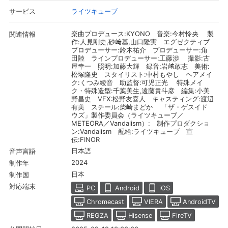
ライツキューブ
サービス
楽曲プロデュース:KYONO ⾳楽:今村怜央 製
関連情報
作:人見剛史,砂﨑基,山口隆実 エグゼクティブ
プロデューサー:鈴⽊祐介 プロデューサー:⾓
⽥陸 ラインプロデューサー:⼯藤渉 撮影:古
屋幸⼀ 照明:加藤⼤輝 録音:岩﨑敢志 美術:
松塚隆史 スタイリスト:中村もやし ヘアメイ
ク:くつみ綾⾳ 助監督:可児正光 特殊メイ
ク・特殊造型:千葉美⽣,遠藤貴斗彦 編集:小美
野昌史 VFX:松野友喜人 キャスティング:渡辺
有美 スチール:柴崎まどか 「ザ・ゲスイド
ウズ」製作委員会（ライツキューブ／
METEORA／Vandalism）: 制作プロダクショ
ン:Vandalism 配給:ライツキューブ 宣
伝:FINOR
会員設定
会員情報
閉じる
日本語
音声言語
2024
制作年
日本
制作国
基本情報、本人連絡先、パスワード 、クレ
対応端末
会員情報変更
PC
Android
iOS
ジットカード情報の変更が可能です。
Chromecast
VIERA
AndroidTV
REGZA
Hisense
FireTV
決済方法変更
決済方法の変更が可能です。