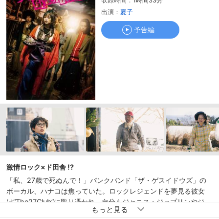
収録時間：
1時間33分
予告編
出演：
夏子
予告編
激情ロック×ド田舎 !?
「私、27歳で死ぬんで！」パンクバンド「ザ・ゲスイドウズ」の
ボーカル、ハナコは焦っていた。ロックレジェンドを夢見る彼女
は“The27Club”に取り憑かれ、自分もジャニス・ジョプリンやジ
ミ・ヘンドリックス、カート・コバーンのように27歳で死ぬと思