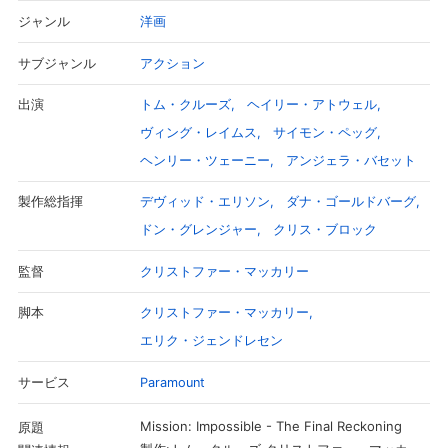
洋画
ジャンル
アクション
サブジャンル
トム・クルーズ
ヘイリー・アトウェル
出演
ヴィング・レイムス
サイモン・ペッグ
ヘンリー・ツェーニー
アンジェラ・バセット
デヴィッド・エリソン
ダナ・ゴールドバーグ
製作総指揮
ドン・グレンジャー
クリス・ブロック
クリストファー・マッカリー
監督
会員設定
会員情報
閉じる
クリストファー・マッカリー
脚本
エリク・ジェンドレセン
基本情報、本人連絡先、パスワード 、クレ
会員情報変更
ジットカード情報の変更が可能です。
Paramount
サービス
Mission: Impossible - The Final Reckoning
原題
決済方法変更
決済方法の変更が可能です。