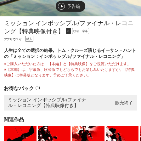
予告編
ミッション インポッシブル/ファイナル・レコニ
ング【特典映像付き】
吹替
字幕
G
購入
アプリでDL可：
人生は全ての選択の結果。トム・クルーズ演じるイーサン・ハント
の「ミッション：インポッシブル/ファイナル・レコニング」
※ご購入いただいた方は、【本編】と【特典映像】をご視聴いただけます。
※【本編】は、字幕版、吹替版でもどちらでもお楽しみいたけますが、【特典
映像】は字幕版となります。予めご了承ください。
お得なパック
(1)
ミッション インポッシブル/ファイナ
販売終了
ル・レコニング【特典映像付き】
関連作品