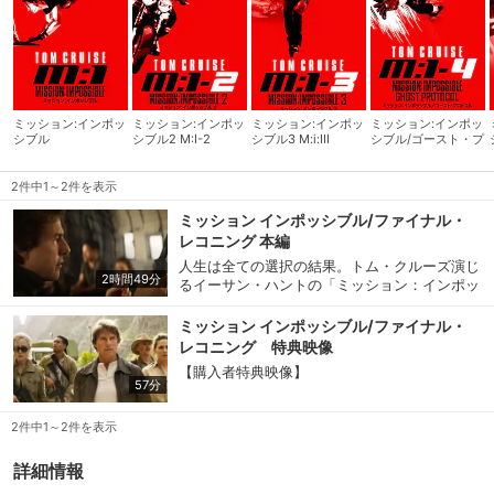
ミッション:インポッ
ミッション:インポッ
ミッション:インポッ
ミッション:インポッ
シブル
シブル2 M:I-2
シブル3 M:i:III
シブル/ゴースト・プ
ロトコル
2件中1～2件を表示
ミッション インポッシブル/ファイナル・
レコニング 本編
人生は全ての選択の結果。トム・クルーズ演じ
2時間49分
るイーサン・ハントの「ミッション：インポッ
シブル/ファイナル・レコニング」
ミッション インポッシブル/ファイナル・
レコニング 特典映像
【購入者特典映像】
57分
2件中1～2件を表示
詳細情報