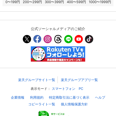
0〜199円
200〜299円
300〜399円
400〜599円
1000〜1999円
スマホなどでRakuten TVを視聴する際のデ
視聴デバイス一覧
バイス連携の設定ができます。
視聴年齢制限の変更時にパスコード入力が
公式ソーシャルメディアのご紹介
パスコード設定
求められるのでお子さまがいても安心で
す。
メルマガの配信停止、配信先のメールアド
メルマガ
レスの変更が可能です。
定額見放題コンテンツの解約はこちらから
定額見放題解約
可能です。
楽天グループサイト一覧
楽天グループアプリ一覧
ログアウト
表示モード：
スマートフォン
PC
企業情報
利用規約
特定商取引法に基づく表示
ヘルプ
コピーライト一覧
個人情報保護方針