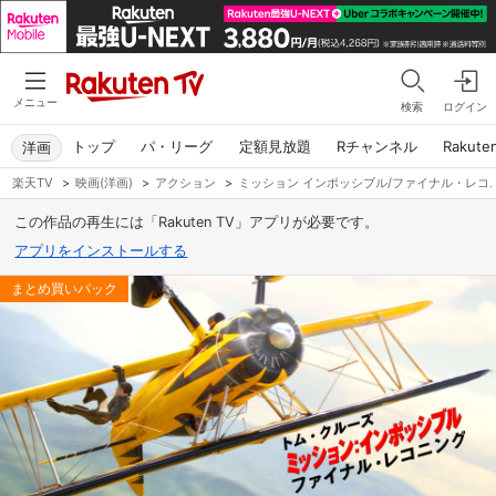
メニュー
検索
ログイン
トップ
パ・リーグ
定額見放題
Rチャンネル
Rakute
洋画
楽天TV
>
映画(洋画)
>
アクション
>
ミッション インポッシブル/ファイナル・レコ
この作品の再生には「Rakuten TV」アプリが必要です。
アプリをインストールする