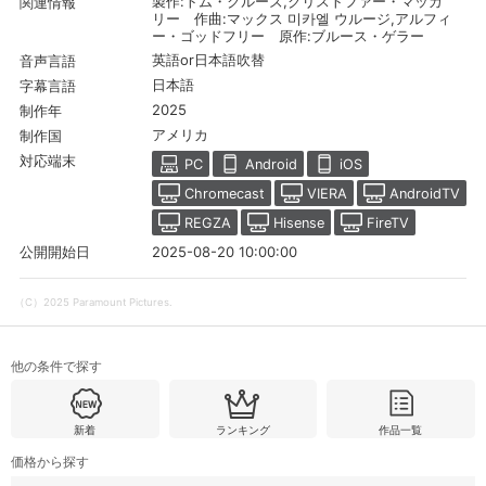
製作:トム・クルーズ,クリストファー・マッカ
関連情報
リー 作曲:マックス 미카엘 ウルージ,アルフィ
ー・ゴッドフリー 原作:ブルース・ゲラー
英語or日本語吹替
音声言語
購入明細
４ヵ月分の購入明細の確認が可能です。
日本語
字幕言語
2025
制作年
アメリカ
現在獲得済みのお得なクーポンを確認でき
制作国
Myクーポン
ます。
対応端末
PC
Android
iOS
Chromecast
VIERA
AndroidTV
レンタル、購入、定額見放題の購入履歴の
購入履歴
確認が可能です。こちらから視聴いただく
REGZA
Hisense
FireTV
と便利です。
2025-08-20 10:00:00
公開開始日
お気に入りに登録した作品を確認できま
お気に入り
す。お気に入りに追加した作品の削除も可
（C）2025 Paramount Pictures.
能です。
サイト内の閲覧履歴を確認できます。履歴
他の条件で探す
閲覧履歴
の削除も可能です。
新着
ランキング
作品一覧
サイト内で表示される作品の表示制限が可
視聴年齢制限
能です。5段階の年齢区分から選択できま
価格から探す
す。