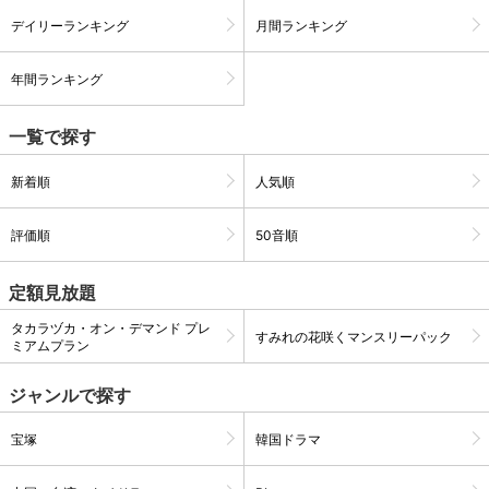
デイリーランキング
月間ランキング
購入明細
４ヵ月分の購入明細の確認が可能です。
年間ランキング
一覧で探す
現在獲得済みのお得なクーポンを確認でき
Myクーポン
ます。
新着順
人気順
レンタル、購入、定額見放題の購入履歴の
購入履歴
確認が可能です。こちらから視聴いただく
評価順
50音順
と便利です。
お気に入りに登録した作品を確認できま
定額見放題
お気に入り
す。お気に入りに追加した作品の削除も可
能です。
タカラヅカ・オン・デマンド プレ
すみれの花咲くマンスリーパック
ミアムプラン
サイト内の閲覧履歴を確認できます。履歴
閲覧履歴
の削除も可能です。
ジャンルで探す
サイト内で表示される作品の表示制限が可
宝塚
韓国ドラマ
視聴年齢制限
能です。5段階の年齢区分から選択できま
す。