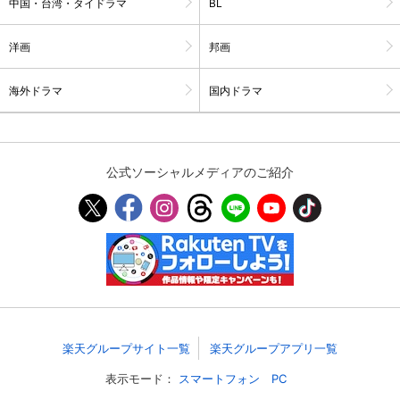
中国・台湾・タイドラマ
BL
スマホなどでRakuten TVを視聴する際のデ
視聴デバイス一覧
バイス連携の設定ができます。
洋画
邦画
視聴年齢制限の変更時にパスコード入力が
海外ドラマ
国内ドラマ
パスコード設定
求められるのでお子さまがいても安心で
す。
メルマガの配信停止、配信先のメールアド
メルマガ
レスの変更が可能です。
公式ソーシャルメディアのご紹介
定額見放題コンテンツの解約はこちらから
定額見放題解約
可能です。
ログアウト
楽天グループサイト一覧
楽天グループアプリ一覧
表示モード：
スマートフォン
PC