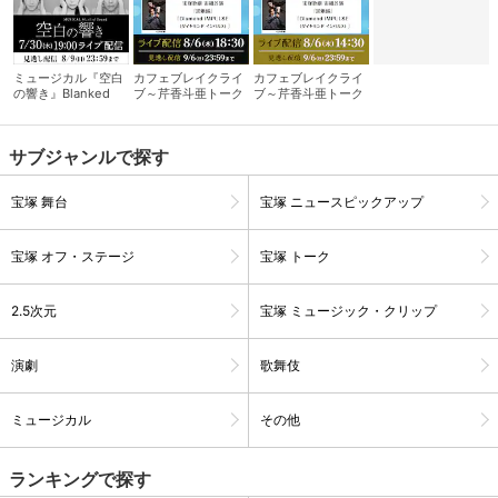
ミュージカル『空白
カフェブレイクライ
カフェブレイクライ
の響き』Blanked
ブ～芹香斗亜トーク
ブ～芹香斗亜トーク
Sound
サロン～ 夜の部
サロン～ 昼の部
サブジャンルで探す
宝塚 舞台
宝塚 ニュースピックアップ
宝塚 オフ・ステージ
宝塚 トーク
2.5次元
宝塚 ミュージック・クリップ
会員設定
会員情報
閉じる
演劇
歌舞伎
基本情報、本人連絡先、パスワード 、クレ
会員情報変更
ジットカード情報の変更が可能です。
ミュージカル
その他
ランキングで探す
決済方法変更
決済方法の変更が可能です。