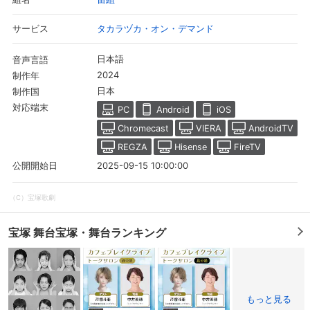
タカラヅカ・オン・デマンド
サービス
日本語
音声言語
2024
制作年
日本
制作国
対応端末
PC
Android
iOS
Chromecast
VIERA
AndroidTV
REGZA
Hisense
FireTV
2025-09-15 10:00:00
公開開始日
（C）宝塚歌劇
宝塚 舞台宝塚・舞台ランキング
もっと見る