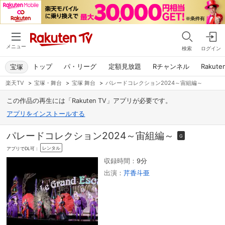
メニュー
検索
ログイン
トップ
パ・リーグ
定額見放題
Rチャンネル
Rakute
宝塚
楽天TV
>
宝塚・舞台
>
宝塚 舞台
>
パレードコレクション2024～宙組編～
この作品の再生には「Rakuten TV」アプリが必要です。
アプリをインストールする
パレードコレクション2024～宙組編～
G
レンタル
アプリでDL可：
収録時間：
9分
出演：
芹香斗亜