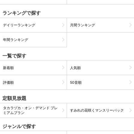
ランキングで探す
購入明細
４ヵ月分の購入明細の確認が可能です。
デイリーランキング
月間ランキング
現在獲得済みのお得なクーポンを確認でき
Myクーポン
年間ランキング
ます。
一覧で探す
レンタル、購入、定額見放題の購入履歴の
購入履歴
確認が可能です。こちらから視聴いただく
と便利です。
新着順
人気順
お気に入りに登録した作品を確認できま
お気に入り
す。お気に入りに追加した作品の削除も可
評価順
50音順
能です。
定額見放題
サイト内の閲覧履歴を確認できます。履歴
閲覧履歴
の削除も可能です。
タカラヅカ・オン・デマンド プレ
すみれの花咲くマンスリーパック
ミアムプラン
サイト内で表示される作品の表示制限が可
視聴年齢制限
能です。5段階の年齢区分から選択できま
ジャンルで探す
す。