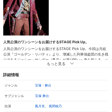
予告編
人気公演のワンシーンをお届けするSTAGE Pick Up。
人気公演のワンシーンをお届けするSTAGE Pick Up。今回は月組
公演『ゴールデン・リバティ』より、壊滅した列車強盗団の生き残
りであるジェシー・サンダー（鳳月）が再び戦いへ身を投じる、ハ
ードボイルドなプロローグをピックアップ！ 作・演出：大野拓史
詳細情報
宝塚・舞台
ジャンル
宝塚 舞台
サブジャンル
鳳月杏
風間柚乃
出演