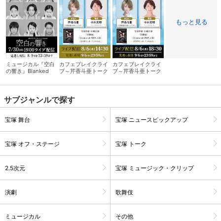
もっと見る
ミュージカル『空白
カフェブレイクライ
カフェブレイクライ
の響き』Blanked
ブ～芹⾹⽃亜トーク
ブ～芹⾹⽃亜トーク
Sound
サロン～ 昼の部
サロン～ 夜の部
サブジャンルで探す
宝塚 舞台
宝塚 ニュースピックアップ
会員設定
会員情報
閉じる
宝塚 オフ・ステージ
宝塚 トーク
2.5次元
宝塚 ミュージック・クリップ
基本情報、本人連絡先、パスワード 、クレ
会員情報変更
ジットカード情報の変更が可能です。
演劇
歌舞伎
ミュージカル
その他
決済方法変更
決済方法の変更が可能です。