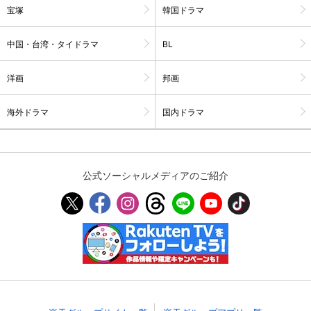
宝塚
韓国ドラマ
スマホなどでRakuten TVを視聴する際のデ
視聴デバイス一覧
バイス連携の設定ができます。
中国・台湾・タイドラマ
BL
視聴年齢制限の変更時にパスコード入力が
パスコード設定
求められるのでお子さまがいても安心で
洋画
邦画
す。
海外ドラマ
国内ドラマ
メルマガの配信停止、配信先のメールアド
メルマガ
レスの変更が可能です。
定額見放題コンテンツの解約はこちらから
公式ソーシャルメディアのご紹介
定額見放題解約
可能です。
ログアウト