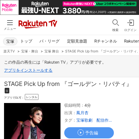
メニュー
検索
ログイン
トップ
パ・リーグ
定額見放題
Rチャンネル
Rakute
宝塚
楽天TV
>
宝塚・舞台
>
宝塚 舞台
>
STAGE Pick Up from 『ゴールデン・リバティ
この作品の再生には「Rakuten TV」アプリが必要です。
アプリをインストールする
STAGE Pick Up from 『ゴールデン・リバティ』
G
レンタル
アプリでDL可：
収録時間：
4分
出演：
鳳月杏
タグ：
宝塚歌劇 配信作品 ピックアッ
予告編