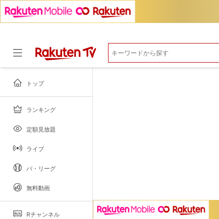
マイページ
閲覧履歴
お気に入り
視聴デバイス一覧
視聴年齢制限
トップ
ランキング
ドラマ
定額見放題
ライブ
パ・リーグ
無料動画
Rチャンネル