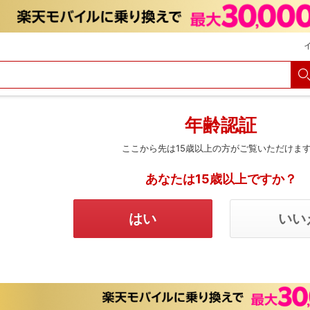
購入履歴
Myクーポン
購入明細
会員・カード情報変更
決済方法変更
メルマガ
パスコード設定
定額見放題解約
年齢認証
ここから先は15歳以上の方がご覧いただけま
あなたは15歳以上ですか？