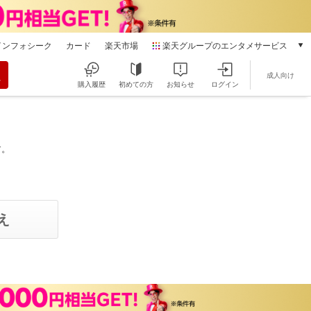
インフォシーク
カード
楽天市場
楽天グループのエンタメサービス
動画配信
成人向け
楽天TV
購入履歴
初めての方
お知らせ
ログイン
本/ゲーム/CD/DVD
楽天ブックス
電子書籍
楽天Kobo
す。
雑誌読み放題
楽天マガジン
音楽配信
楽天ミュージック
動画配信ガイド
Rakuten PLAY
無料テレビ
Rチャンネル
チケット