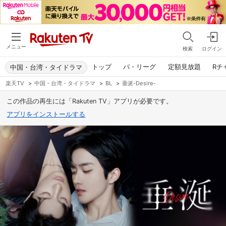
メニュー
検索
ログイン
トップ
パ・リーグ
定額見放題
Rチ
中国・台湾・タイドラマ
楽天TV
>
中国・台湾・タイドラマ
>
BL
>
垂涎-Desire-
この作品の再生には「Rakuten TV」アプリが必要です。
アプリをインストールする