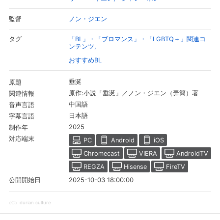
ノン・ジエン
監督
「BL」・「ブロマンス」・「LGBTQ＋」関連コ
タグ
ンテンツ
おすすめBL
垂涎
原題
原作:小説「垂涎」／ノン・ジエン（弄簡）著
関連情報
中国語
音声言語
日本語
字幕言語
2025
制作年
対応端末
PC
Android
iOS
Chromecast
VIERA
AndroidTV
REGZA
Hisense
FireTV
2025-10-03 18:00:00
公開開始日
（C）durian culture