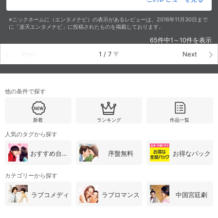
※ニックネームに（エンタメナビ）の表示があるレビューは、2016年11月30日まで
に「楽天エンタメナビ」に投稿されたものを掲載しております。
65件中1～10件を表示
Prev
1
/
7
Next
他の条件で探す
新着
ランキング
作品一覧
人気のタグから探す
おすすめ台湾・中国ドラマ
序盤無料
お得なパック
カテゴリーから探す
ラブコメディ
ラブロマンス
中国宮廷劇