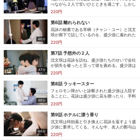
ルバイト先で会った時のことを思い出してい
べながら２人で甘いひとときを過ごす。しかし
た。
48分
花詠に仕事の様子を尋ねると、機密情報が漏れ
220円
たせいで社内がざわついているという。その
後、花詠と連絡が取れなくなり焦る盛少游。そ
第6話 離れられない
して陳品明から盗聴器のことを聞いた盛少游は
花詠の秘書である常嶼（チャン・ユー）と沈文
血相を変え、怒りに身を任せて沈文琅の元へ向
琅が廊下で話しているのを、盛少游に雇われた
かう。
46分
探偵が発見する。ついに花詠の居場所を突き止
220円
めた盛少游は、花詠と通話をさせるよう探偵に
指示する。その時、花詠は…？沈文琅は高途が
第7話 予想外の２人
１人で住んでいる部屋を訪れる。突然の訪問に
沈文琅は花詠を訪ね、盛少游たちのせいで会社
困惑する高途だったが、沈文琅は意に介さず中
が損失を被ったと言って彼を責める。盛少游は
に入ろうとする。
47分
花詠に出身地について尋ねる。花詠の口から出
220円
た意外な答えとは…？沈文琅の元には従兄や身
内から連絡が次々と届いていた。高途は沈文琅
第8話 ラッキースター
に言われるがまま、ランチの店に同行する。す
会員設定
会員情報
閉じる
フェロモン障がいと診断された盛少游は入院す
ると、そこにいたのは思いも寄らない２人
ることに。花詠は盛少游に花を贈ったり、手料
で…。
49分
理を作ったりして世話を焼く。そんな花詠にあ
220円
きれる沈文琅。花詠の献身的な世話が功を奏
し、無事に仕事に復帰した盛少游は、陳品明を
基本情報、本人連絡先、パスワード 、クレ
第9話 ホテルに漂う香り
会員情報変更
ジットカード情報の変更が可能です。
連れてＸ社との茶会に向かう。しかし秘書のた
沈文琅は特効薬と引き換えに花詠を返すよう盛
めの席はなく…。その様子を別室で見ていた花
少游に要求してくる。そんな中、友人の鄭与山
詠は？
48分
（ジョン・ユーシャン）からＸ社の社長がＸホ
220円
決済方法変更
決済方法の変更が可能です。
テルで宴会を開くという情報が盛少游の耳に入