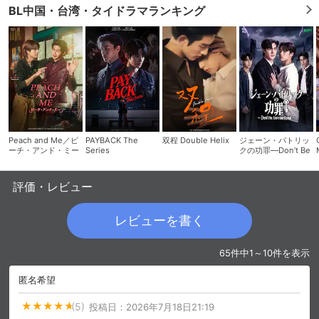
BL中国・台湾・タイドラマランキング
Peach and Me／ピ
PAYBACK The
双程 Double Helix
ジェーン・パトリッ
ーチ・アンド・ミー
Series
クの功罪―Don’t Be
Too Emotional―
評価・レビュー
レビューを書く
65件中1～10件を表示
匿名希望
(5)
投稿日：
2026年7月18日21:19