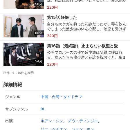
速、花詠は実行に移そうとするが…。盛少游の
50分
ためにおいしい朝食の作り方を学んだ花詠は、
220円
スマホなどでRakuten TVを視聴する際のデ
盛少游に褒められたのでご褒美をねだる。借金
視聴デバイス一覧
バイス連携の設定ができます。
取りから催促の電話が来た盛少清は、盛少游に
第15話 妊娠した
会いに会社までやって来る。高途がいなくて落
自分も大ケガを負った花詠だったが、毒を飲ん
ち着かない沈文琅は、ささいな質問をチャット
視聴年齢制限の変更時にパスコード入力が
でしまった盛少游の体を心配し、治療も受けず
で送る。
パスコード設定
求められるのでお子さまがいても安心で
50分
に盛少游のそばに付き添っていた。するとそこ
220円
す。
に、高途の件でイライラが最高レベルに達して
いた沈文琅が現れる。高途は妹の付き添いで花
第16話（最終話） 止まらない欲望と愛
詠たちと同じ病院内にいた。沈文琅とは距離を
メルマガの配信停止、配信先のメールアド
公開プロポーズの件で盛少游は父親に呼ばれ
メルマガ
取り続けていたが、偶然にも見つかってしま
レスの変更が可能です。
る。友人たちも盛少游と花詠を祝おうと、集ま
い…。
54分
りを開く。沈文琅は高途の父親に連絡するが、
220円
事態は思わぬ方向に…。お互いに深く愛し合う
定額見放題コンテンツの解約はこちらから
彼らは、家族や互いの問題を無事に解決して幸
16件中1～16件を表示
定額見放題解約
可能です。
せをつかむことができるのか。花詠と盛少游、
沈文琅と高途に自らの未来を選択する瞬間が訪
詳細情報
れる。
ログアウト
中国・台湾・タイドラマ
ジャンル
BL
サブジャンル
ホアン・シン
チウ・ディンジエ
出演
リー・ペイエン
ジャン・ホン