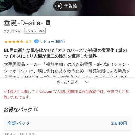
予告編
垂涎-Desire-
G
レンタル
購入
アプリでDL可：
4.7
レビュー(
65
件)
BL界に新たな風を吹かせた“オメガバース”が待望の実写化！謎の
ウイルスにより人類が第二の性別を獲得した世界──
大手医薬品メーカー「盛放生物」の若き御曹司・盛少游（ション・
シャオヨウ）は、病に倒れた父を救うため、研究段階にある新薬を
入手すべくHSグループ社長・沈文琅（シェン・ウェンラン）のも
とを訪れる。そこで出会ったのは、沈の秘書・花詠（ホワ・ヨ
ン）。かつて父の入院先で偶然すれ違った彼は、盛少游にとって理
※【購入】に関して：RakutenTVの契約期間中＆作品配信中は、何度でもご視
想そのものだった。盛少游は花詠の妹の入院費を肩代わりし、家を
聴いただけます。
失った彼に自らの持ち家を提供するなど、全力でアピール。急速に
お得なパック
(1)
距離を縮めていく二人だが、花詠には盛少游に明かしていない秘密
があった─
全話パック
2,640円
16件中1～16件を表示