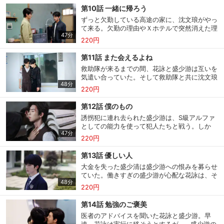
る。その頃、盛少游の異母兄弟の盛少清（ショ
第10話 一緒に帰ろう
ン・シャオチン）は花詠を捕まえる計画を立て
ずっと欠勤している高途の家に、沈文琅がやっ
ていた。高途は沈文琅と共にＸホテルに出向く
て来る。欠勤の理由やＸホテルで突然消えた理
が、盛少游のフェロモンに当たってしまい…。
購入明細
４ヵ月分の購入明細の確認が可能です。
47分
由について、高途に探りを入れるような質問を
220円
してくるが…。花詠と連絡がつかない盛少游
は、陳品明からの連絡を受けて病院に向かう。
第11話 また会えるよね
焦る気持ちのまま盛少游が駐車場に向かうと、
現在獲得済みのお得なクーポンを確認でき
Myクーポン
救助隊が来るまでの間、花詠と盛少游は互いを
ます。
そこには沈文琅の車に乗り込もうとする花詠の
気遣い合っていた。そして救助隊と共に沈文琅
姿が。
48分
と常嶼も現場に駆けつけ、２人は発見される。
220円
レンタル、購入、定額見放題の購入履歴の
重傷を負った自分より、盛少游の治療を優先し
購入履歴
確認が可能です。こちらから視聴いただく
てほしいと言う花詠。沈文琅と常嶼が花詠の病
第12話 僕のもの
と便利です。
院に付き添うが…。そんな中、妹の高晴（ガ
誘拐犯に連れ去られた盛少游は、S級アルファ
オ・チン）の付き添いで同じ病院にいた高途に
としての能力を使って犯人たちと戦う。しか
沈文琅から連絡が入る。
お気に入りに登録した作品を確認できま
47分
し、一瞬の隙を突かれ…。その時、花詠が暗闇
お気に入り
す。お気に入りに追加した作品の削除も可
220円
の中から現れる。久しぶりに仕事に戻った高途
能です。
を職場のみんなは温かく迎えてくれるが、再び
第13話 優しい人
体調不良になった高途は同僚の話を聞いて、ひ
大金を失った盛少清は盛少游への恨みを募らせ
サイト内の閲覧履歴を確認できます。履歴
そかに妊娠検査薬を買いに行く。検査の結果
閲覧履歴
ていた。働きすぎの盛少游が心配な花詠は、そ
の削除も可能です。
は…？
48分
ばで見守るためにある提案をする。しかし誰か
220円
に守られることに慣れていない盛少游は…？花
サイト内で表示される作品の表示制限が可
詠は盛少游を好きで追いかけていた過去のこと
第14話 勉強のご褒美
視聴年齢制限
能です。5段階の年齢区分から選択できま
を思い出す。花詠が抱いてきた思いとは…？沈
医者のアドバイスを聞いた花詠と盛少游。早
す。
文琅は高途の仕事の引き継ぎ状況が気になる。