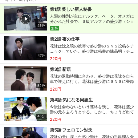
第1話 美しい新人秘書
人類の性別が主にアルファ、ベータ、オメガに
分かれた社会で、Ｓ級アルファの盛少游（ショ
48分
ン・シャオヨウ）は数多くのオメガと交際して
無料
きた。盛少游のライバルである沈文琅（シェ
ン・ウェンラン）もまたＳ級アルファだが、オ
第2話 夜の仕事
メガ嫌いだった。沈文琅の同級生で秘書の高途
花詠は沈文琅の携帯で盛少游のＳＮＳ投稿をチ
（ガオ・トゥー）と新人秘書の花詠（ホワ・ヨ
ェックしていた。盛少游は秘書の陳品明（チェ
ン）は、沈文琅を訪ねてきた盛少游と対面す
47分
ン・ピンミン）に対し、フェロモン腺がんの薬
る。性別の違う彼らの抱く恋心の行方は…？
220円
の開発が進まない焦りをぶつける。そんな中、
友人の李柏橋（リー・ボーチャオ）から、薬の
第3話 新居
研究開発でリードしているＸ社の代表がナイト
花詠の退勤時間に合わせ、盛少游は花詠を自ら
クラブに現れるという情報が。盛少游は李柏橋
車で迎えに行く。花詠は盛少游にＳＮＳに登録
に会いに行くが、その頃花詠も店内にいて…。
52分
してもいいか尋ねる。花詠の様子が常に気にな
220円
る盛少游は…？互いに連絡を取り合うことが増
えたある日、花詠が住んでる家から退去させら
第4話 気になる同級生
れると聞き、盛少游は条件のいい引っ越しを提
今後は会わないという連絡を残し、花詠は盛少
案する。遠慮がちな様子の花詠だったが…。
游の元を去ろうとする。しかし、ちょうど出て
46分
いこうとした時に盛少游に見つかり…。一方、
220円
高途が家庭の事情で休暇を取っていると聞いた
沈文琅は、不満を口にする。その頃、家で寝込
第5話 フェロモン対決
んでいた高途は、沈文琅と同級生だった頃やア
花詠の元に戻った盛少游は、花詠の手料理を食