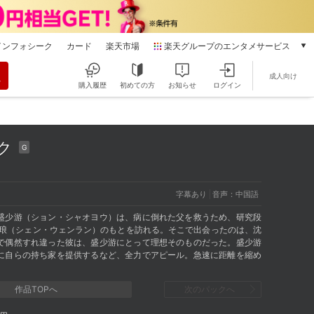
インフォシーク
カード
楽天市場
楽天グループのエンタメサービス
動画配信
成人向け
楽天TV
購入履歴
初めての方
お知らせ
ログイン
本/ゲーム/CD/DVD
楽天ブックス
電子書籍
ク
楽天Kobo
G
雑誌読み放題
楽天マガジン
字幕あり
音声：中国語
音楽配信
楽天ミュージック
盛少游（ション・シャオヨウ）は、病に倒れた父を救うため、研究段
文琅（シェン・ウェンラン）のもとを訪れる。そこで出会ったのは、沈
動画配信ガイド
で偶然すれ違った彼は、盛少游にとって理想そのものだった。盛少游
Rakuten PLAY
に自らの持ち家を提供するなど、全力でアピール。急速に距離を縮め
る
無料テレビ
Rチャンネル
作品TOPへ
次のパックへ
チケット