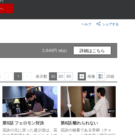
0円
楽天チケット
へ
エンタメニュース
推し楽
ヘルプ
シェアする
2,640円
詳細はこちら
(税込)
示
表示数
30
60
90
画像
詳細
1
一
詳
前へ
次へ
覧
細
表
表
示
示
48分
46分
第5話 フェロモン対決
第6話 離れられない
花詠の元に戻った盛少游は、花
花詠の秘書である常嶼（チャ