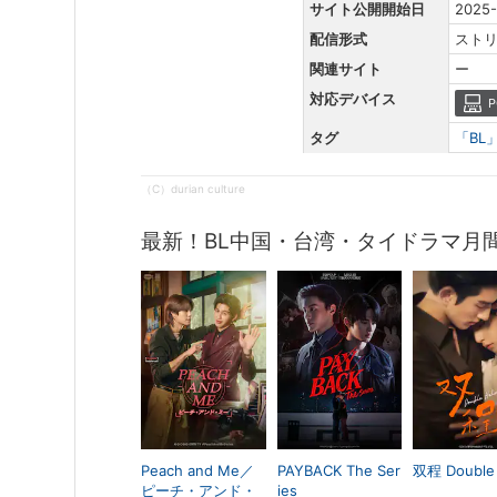
サイト公開開始日
2025-
配信形式
スト
関連サイト
ー
対応デバイス
P
タグ
「BL
（C）durian culture
最新！BL中国・台湾・タイドラマ月
Peach and Me／
PAYBACK The Ser
双程 Double 
ピーチ・アンド・
ies