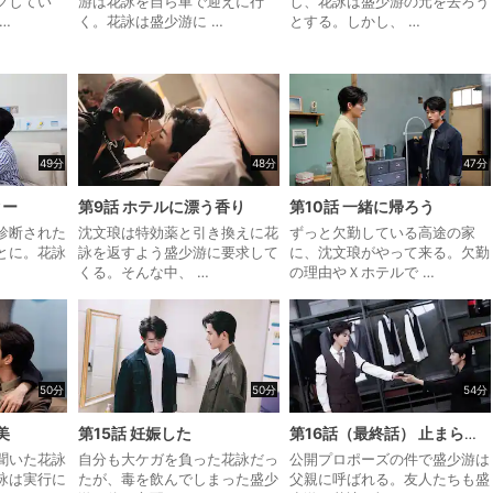
クしてい
游は花詠を自ら車で迎えに行
し、花詠は盛少游の元を去ろう
…
く。花詠は盛少游に …
とする。しかし、 …
49分
48分
47分
ター
第9話 ホテルに漂う香り
第10話 一緒に帰ろう
診断された
沈文琅は特効薬と引き換えに花
ずっと欠勤している高途の家
とに。花詠
詠を返すよう盛少游に要求して
に、沈文琅がやって来る。欠勤
くる。そんな中、 …
の理由やＸホテルで …
50分
50分
54分
美
第15話 妊娠した
第16話（最終話） 止まらない欲望と愛
聞いた花詠
自分も大ケガを負った花詠だっ
公開プロポーズの件で盛少游は
詠は実行に
たが、毒を飲んでしまった盛少
父親に呼ばれる。友人たちも盛