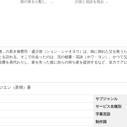
游の体を心配し、 …
少游と花詠を祝お …
物」の若き御曹司・盛少游（ション・シャオヨウ）は、病に倒れた父を救うた
とを訪れる。そこで出会ったのは、沈の秘書・花詠（ホワ・ヨン）。かつて
院費を肩代わりし、家を失った彼に自らの持ち家を提供するなど、全力でア
・ジエン（弄簡）著
サブジャンル
サービス名種別
語
字幕言語
制作国