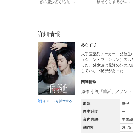
ぎの盛少游が心配 …
移そうとするが… …
詳細情報
あらすじ
大手医薬品メーカー「盛放生
（シェン・ウェンラン）のも
った。盛少游は花詠の妹の入
していない秘密があった─
関連情報
原作:小説「垂涎」／ノン
イメージを拡大する
原題
垂涎
再生時間
ー
音声言語
中国
制作年
2025