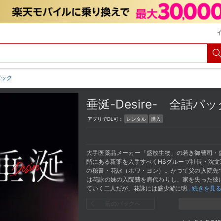
パック
垂涎-Desire-
全話パッ
アプリでDL可：
レンタル
購入
大手医薬品メーカー「盛放生物」の若き御曹司・
階にある新薬を入手すべくHSグループ社長・沈
の秘書・花詠（ホワ・ヨン）。かつて父の入院先
は花詠の妹の入院費を肩代わりし、家を失った彼
ていく二人だが、花詠には盛少游に明
…続きを見
前のパックへ