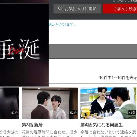
レンタル
2,64
ご購入手続き
間中＆作品配信中は、何度でもご視聴いただけます。
16件中1～16件を表
47分
52分
46分
第3話 新居
第4話 気になる同級生
で盛少游の
花詠の退勤時間に合わせ、盛少
今後は会わないという連絡を残