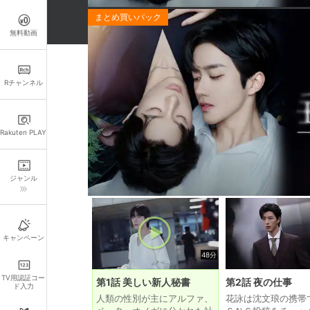
無料動画
※【購入】に関して：RakutenTVの契約期
おしらせ
Rチャンネル
お得なパック一覧
お得
お得！「垂涎-Desire-」全話パック
Rakuten PLAY
この作品の各話一覧
ジャンル
キャンペーン
48分
TV用認証コー
第1話 美しい新人秘書
第2話 夜の仕事
ド入力
人類の性別が主にアルファ、
花詠は沈文琅の携帯