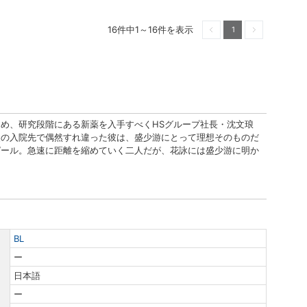
16件中1～16件を表示
1
前へ
次へ
め、研究段階にある新薬を入手すべくHSグループ社長・沈文琅
父の入院先で偶然すれ違った彼は、盛少游にとって理想そのものだ
ピール。急速に距離を縮めていく二人だが、花詠には盛少游に明か
BL
ー
日本語
ー