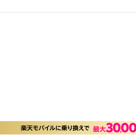
Be Too Emotional
遠吠え
―