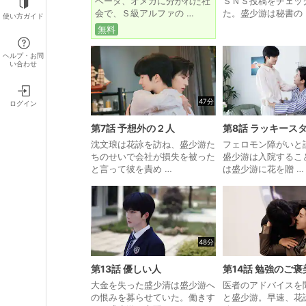
ベータ、オメガに分かれた社
ＳＮＳ投稿をチェッ
会で、Ｓ級アルファの …
た。盛少游は秘書の 
使い方ガイド
無料
ヘルプ・お問
い合わせ
47分
ログイン
第7話 予想外の２人
第8話 ラッキース
沈文琅は花詠を訪ね、盛少游た
フェロモン障がいと
ちのせいで会社が損失を被った
盛少游は入院するこ
と言って彼を責め …
は盛少游に花を贈 …
48分
第13話 優しい人
第14話 勉強のご褒
大金を失った盛少清は盛少游へ
医者のアドバイスを
の恨みを募らせていた。働きす
と盛少游。早速、花