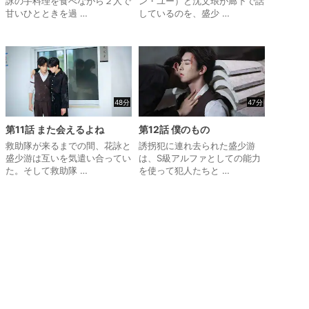
詠の手料理を食べながら２人で
ン・ユー）と沈文琅が廊下で話
甘いひとときを過 …
しているのを、盛少 …
48分
47分
第11話 また会えるよね
第12話 僕のもの
救助隊が来るまでの間、花詠と
誘拐犯に連れ去られた盛少游
盛少游は互いを気遣い合ってい
は、S級アルファとしての能力
た。そして救助隊 …
を使って犯人たちと …