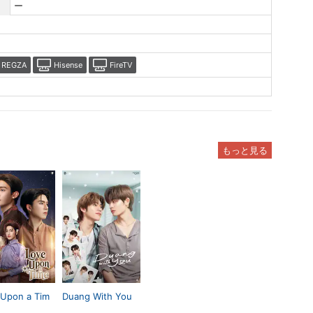
ー
REGZA
Hisense
FireTV
もっと見る
 Upon a Tim
Duang With You