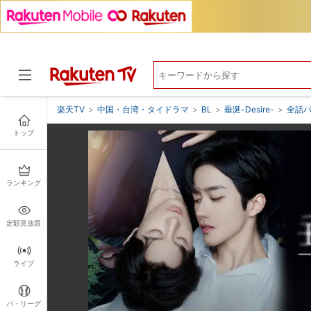
楽天TV
>
中国・台湾・タイドラマ
>
BL
>
垂涎-Desire-
>
全話
トップ
ドラマ
ランキング
定額見放題
ライブ
パ・リーグ