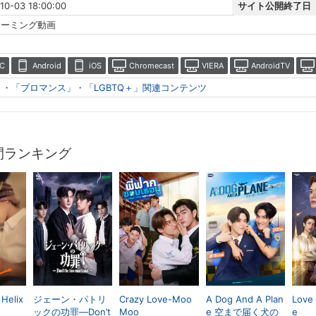
10-03 18:00:00
サイト公開終了日
リーミング動画
C
Android
iOS
Chromecast
VIERA
AndroidTV
」・「ブロマンス」・「LGBTQ＋」関連コンテンツ
間ランキング
Helix
ジェーン・パトリ
Crazy Love-Moo
A Dog And A Plan
Love
ックの功罪―Don’t
Moo
e 空まで届く犬の
e