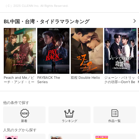
（Ｃ）2025 CLLENN Inc. All Rights Reserved.
購入明細
４ヵ月分の購入明細の確認が可能です。
BL中国・台湾・タイドラマランキング
現在獲得済みのお得なクーポンを確認でき
Myクーポン
ます。
レンタル、購入、定額見放題の購入履歴の
購入履歴
確認が可能です。こちらから視聴いただく
と便利です。
Peach and Me／ピ
PAYBACK The
双程 Double Helix
ジェーン・パトリッ
お気に入りに登録した作品を確認できま
ーチ・アンド・ミー
Series
クの功罪―Don’t Be
お気に入り
す。お気に入りに追加した作品の削除も可
Too Emotional―
能です。
他の条件で探す
サイト内の閲覧履歴を確認できます。履歴
閲覧履歴
の削除も可能です。
新着
ランキング
作品一覧
サイト内で表示される作品の表示制限が可
視聴年齢制限
能です。5段階の年齢区分から選択できま
人気のタグから探す
す。