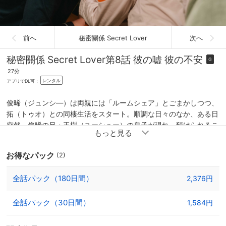
前へ
秘密關係 Secret Lover
次へ
秘密關係 Secret Lover
第8話 彼の嘘 彼の不安
G
27分
レンタル
アプリでDL可：
俊晞（ジュンシ―）は両親には「ルームシェア」とごまかしつつ、
拓（トゥオ）との同棲生活をスタート。順調な日々のなか、ある日
突然、俊晞の兄・玉樹（ユーシュー）の息子が現れ、預けられるこ
とに。子供に不慣れな２人は戸惑いながら相手をするが、無邪気に
２人の“関係”を口にし、玉樹は疑念を抱き始める。そんな中、俊晞
お得なパック
(2)
の父の病気が発覚。追い打ちをかけるように、拓は俊晞に突然「別
れよう」と告げる——。
全話パック（180日間）
2,376円
全話パック（30日間）
1,584円