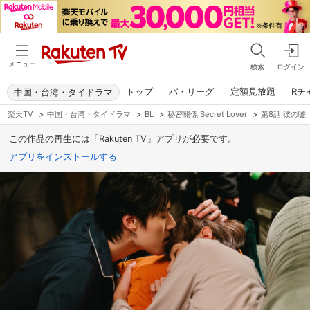
メニュー
検索
ログイン
トップ
パ・リーグ
定額見放題
Rチ
中国・台湾・タイドラマ
楽天TV
>
中国・台湾・タイドラマ
>
BL
>
秘密關係 Secret Lover
>
第8話 彼の嘘
この作品の再生には「Rakuten TV」アプリが必要です。
アプリをインストールする