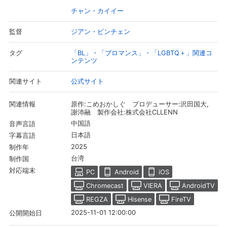
チャン・カイイー
ジアン・ビンチェン
監督
「BL」・「ブロマンス」・「LGBTQ＋」関連コ
タグ
ンテンツ
公式サイト
関連サイト
原作:こめおかしぐ プロデューサー:沢田国大,
関連情報
謝沛融 製作会社:株式会社CLLENN
中国語
音声言語
日本語
字幕言語
会員設定
会員情報
閉じる
2025
制作年
台湾
制作国
対応端末
PC
Android
iOS
基本情報、本人連絡先、パスワード 、クレ
Chromecast
VIERA
AndroidTV
会員情報変更
ジットカード情報の変更が可能です。
REGZA
Hisense
FireTV
2025-11-01 12:00:00
公開開始日
決済方法変更
決済方法の変更が可能です。