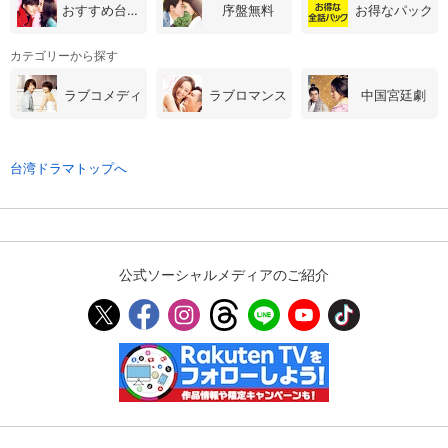
おすすめ台湾・中国ドラマ
序盤無料
お得なパック
スマホなどでRakuten TVを視聴する際のデ
視聴デバイス一覧
バイス連携の設定ができます。
カテゴリーから探す
ラブコメディ
視聴年齢制限の変更時にパスコード入力が
ラブロマンス
中国宮廷劇
パスコード設定
求められるのでお子さまがいても安心で
す。
台湾ドラマトップへ
メルマガの配信停止、配信先のメールアド
メルマガ
レスの変更が可能です。
定額見放題コンテンツの解約はこちらから
定額見放題解約
可能です。
公式ソーシャルメディアのご紹介
ログアウト