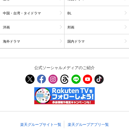
スマホなどでRakuten TVを視聴する際のデ
視聴デバイス一覧
中国・台湾・タイドラマ
BL
バイス連携の設定ができます。
洋画
邦画
視聴年齢制限の変更時にパスコード入力が
パスコード設定
求められるのでお子さまがいても安心で
す。
海外ドラマ
国内ドラマ
メルマガの配信停止、配信先のメールアド
メルマガ
レスの変更が可能です。
公式ソーシャルメディアのご紹介
定額見放題コンテンツの解約はこちらから
定額見放題解約
可能です。
ログアウト
楽天グループサイト一覧
楽天グループアプリ一覧