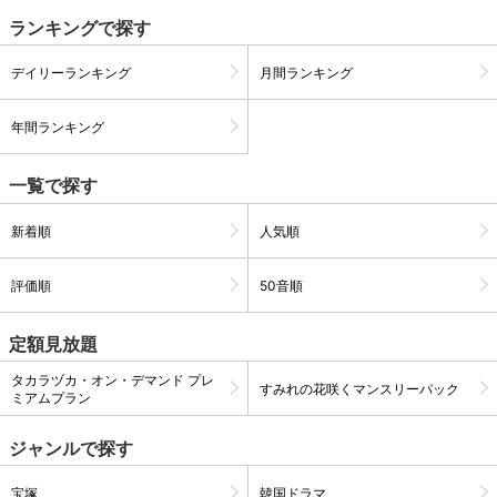
ランキングで探す
購入明細
４ヵ月分の購入明細の確認が可能です。
デイリーランキング
月間ランキング
年間ランキング
現在獲得済みのお得なクーポンを確認でき
Myクーポン
ます。
一覧で探す
レンタル、購入、定額見放題の購入履歴の
購入履歴
確認が可能です。こちらから視聴いただく
新着順
人気順
と便利です。
評価順
50音順
お気に入りに登録した作品を確認できま
お気に入り
す。お気に入りに追加した作品の削除も可
能です。
定額見放題
サイト内の閲覧履歴を確認できます。履歴
タカラヅカ・オン・デマンド プレ
閲覧履歴
すみれの花咲くマンスリーパック
の削除も可能です。
ミアムプラン
サイト内で表示される作品の表示制限が可
ジャンルで探す
視聴年齢制限
能です。5段階の年齢区分から選択できま
す。
宝塚
韓国ドラマ