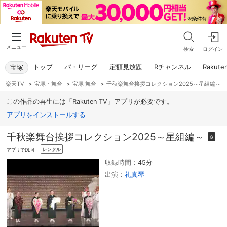
メニュー
検索
ログイン
トップ
パ・リーグ
定額見放題
Rチャンネル
Rakute
宝塚
楽天TV
>
宝塚・舞台
>
宝塚 舞台
>
千秋楽舞台挨拶コレクション2025～星組編～
この作品の再生には「Rakuten TV」アプリが必要です。
アプリをインストールする
千秋楽舞台挨拶コレクション2025～星組編～
G
レンタル
アプリでDL可：
収録時間：
45分
出演：
礼真琴