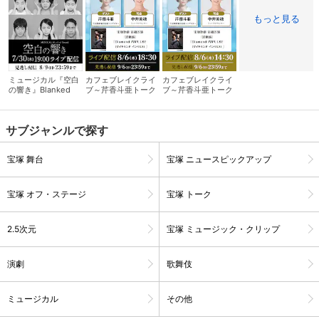
もっと見る
ミュージカル『空白
カフェブレイクライ
カフェブレイクライ
の響き』Blanked
ブ～芹香斗亜トーク
ブ～芹香斗亜トーク
Sound
サロン～ 夜の部
サロン～ 昼の部
サブジャンルで探す
宝塚 舞台
宝塚 ニュースピックアップ
宝塚 オフ・ステージ
宝塚 トーク
会員設定
会員情報
閉じる
2.5次元
宝塚 ミュージック・クリップ
基本情報、本人連絡先、パスワード 、クレ
会員情報変更
演劇
歌舞伎
ジットカード情報の変更が可能です。
ミュージカル
その他
決済方法変更
決済方法の変更が可能です。