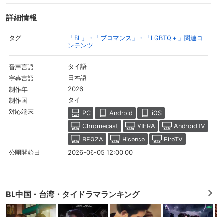
詳細情報
「BL」・「ブロマンス」・「LGBTQ＋」関連コ
タグ
ンテンツ
タイ語
音声言語
日本語
字幕言語
2026
制作年
タイ
制作国
対応端末
PC
Android
iOS
Chromecast
VIERA
AndroidTV
REGZA
Hisense
FireTV
2026-06-05 12:00:00
公開開始日
BL中国・台湾・タイドラマランキング