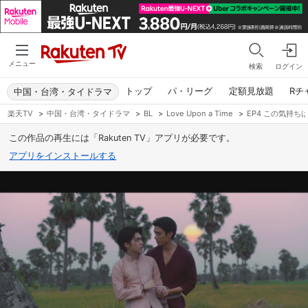
メニュー
検索
ログイン
トップ
パ・リーグ
定額見放題
Rチ
中国・台湾・タイドラマ
楽天TV
>
中国・台湾・タイドラマ
>
BL
>
Love Upon a Time
>
EP4 この気持ち
この作品の再生には「Rakuten TV」アプリが必要です。
アプリをインストールする