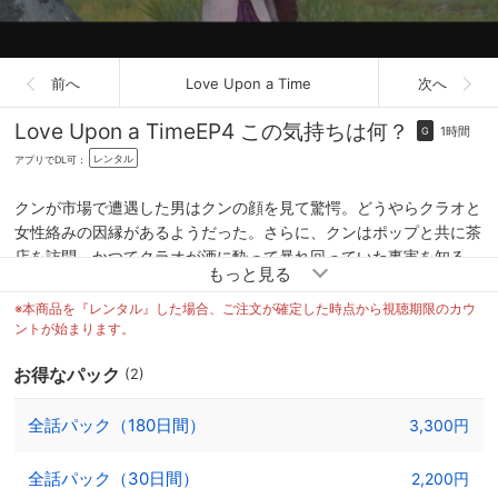
前へ
Love Upon a Time
次へ
Love Upon a Time
EP4 この気持ちは何？
1時間
G
レンタル
アプリでDL可：
クンが市場で遭遇した男はクンの顔を見て驚愕。どうやらクラオと
女性絡みの因縁があるようだった。さらに、クンはポップと共に茶
店を訪問。かつてクラオが酒に酔って暴れ回っていた事実を知る。
そして、クンはクラオの過去を掘り下げるべく考察に没頭。ポップ
はそんな彼を心配し、さらに過保護になっていく。
※本商品を『レンタル』した場合、ご注文が確定した時点から視聴期限のカウ
ントが始まります。
お得なパック
(2)
全話パック（180日間）
3,300円
全話パック（30日間）
2,200円