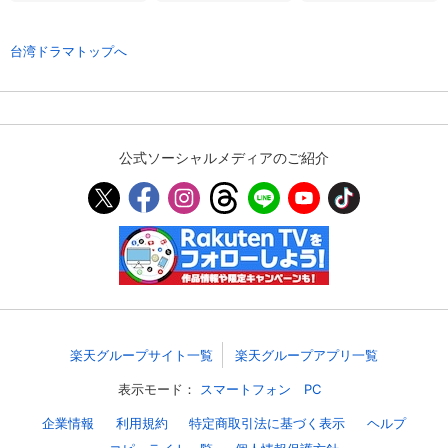
台湾ドラマトップへ
購入明細
４ヵ月分の購入明細の確認が可能です。
現在獲得済みのお得なクーポンを確認でき
Myクーポン
ます。
公式ソーシャルメディアのご紹介
レンタル、購入、定額見放題の購入履歴の
購入履歴
確認が可能です。こちらから視聴いただく
と便利です。
お気に入りに登録した作品を確認できま
お気に入り
す。お気に入りに追加した作品の削除も可
能です。
サイト内の閲覧履歴を確認できます。履歴
閲覧履歴
の削除も可能です。
楽天グループサイト一覧
楽天グループアプリ一覧
表示モード：
スマートフォン
PC
サイト内で表示される作品の表示制限が可
視聴年齢制限
能です。5段階の年齢区分から選択できま
企業情報
利用規約
特定商取引法に基づく表示
ヘルプ
す。