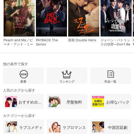
Peach and Me／ピ
PAYBACK The
双程 Double Helix
ジェーン・パトリッ
ーチ・アンド・ミー
Series
クの功罪―Don’t Be
Too Emotional―
他の条件で探す
新着
ランキング
作品一覧
会員設定
会員情報
閉じる
人気のタグから探す
おすすめ台湾・中国ドラマ
序盤無料
お得なパック
基本情報、本人連絡先、パスワード 、クレ
会員情報変更
ジットカード情報の変更が可能です。
カテゴリーから探す
ラブコメディ
ラブロマンス
中国宮廷劇
決済方法変更
決済方法の変更が可能です。