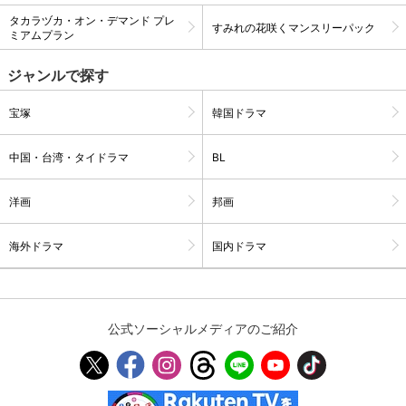
タカラヅカ・オン・デマンド プレ
すみれの花咲くマンスリーパック
スマホなどでRakuten TVを視聴する際のデ
ミアムプラン
視聴デバイス一覧
バイス連携の設定ができます。
ジャンルで探す
視聴年齢制限の変更時にパスコード入力が
パスコード設定
求められるのでお子さまがいても安心で
宝塚
韓国ドラマ
す。
中国・台湾・タイドラマ
BL
メルマガの配信停止、配信先のメールアド
メルマガ
レスの変更が可能です。
洋画
邦画
定額見放題コンテンツの解約はこちらから
定額見放題解約
可能です。
海外ドラマ
国内ドラマ
ログアウト
公式ソーシャルメディアのご紹介