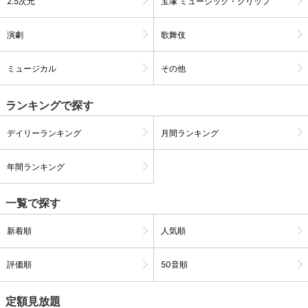
2.5次元
宝塚 ミュージック・クリップ
演劇
歌舞伎
購入明細
４ヵ月分の購入明細の確認が可能です。
ミュージカル
その他
現在獲得済みのお得なクーポンを確認でき
Myクーポン
ます。
ランキングで探す
レンタル、購入、定額見放題の購入履歴の
デイリーランキング
月間ランキング
購入履歴
確認が可能です。こちらから視聴いただく
と便利です。
年間ランキング
お気に入りに登録した作品を確認できま
お気に入り
す。お気に入りに追加した作品の削除も可
能です。
一覧で探す
新着順
人気順
サイト内の閲覧履歴を確認できます。履歴
閲覧履歴
の削除も可能です。
評価順
50音順
サイト内で表示される作品の表示制限が可
視聴年齢制限
能です。5段階の年齢区分から選択できま
す。
定額見放題