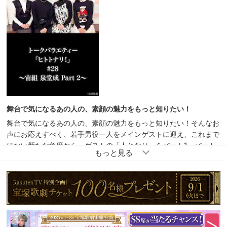
舞台で気になるあの人の、素顔の魅力をもっと知りたい！
舞台で気になるあの人の、素顔の魅力をもっと知りたい！そんなお
声にお応えすべく、若手男役一人をメインゲストに迎え、これまで
にない新たな角度から、ゲストの「人となり」をパート1、パート
2の前後編に分けてご紹介します。パート2の今回は、泉堂に近し
いからこそ知る、泉堂に関するエピソードトークが満載！その軽や
かで柔和なイメージを裏切らないほっこりするエピソードから、意
外と熱血な一面や、食に関する不思議なこだわりまで、娘役、かつ
同期生ならではのエピソードで、その魅力的なヒトトナリが垣間見
えます。続いて、ゲストが今一番オススメしたいものを熱くプレゼ
ンテーションする持ち込み企画、題して『THEプレゼン』では、ゲ