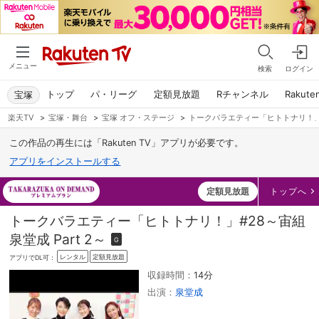
メニュー
検索
ログイン
トップ
パ・リーグ
定額見放題
Rチャンネル
Rakute
宝塚
楽天TV
>
宝塚・舞台
>
宝塚 オフ・ステージ
>
トークバラエティー「ヒトトナリ！」#2
この作品の再生には「Rakuten TV」アプリが必要です。
アプリをインストールする
定額見放題
トップへ
トークバラエティー「ヒトトナリ！」#28～宙組
泉堂成 Part 2～
G
レンタル
定額見放題
アプリでDL可：
収録時間：
14分
出演：
泉堂成