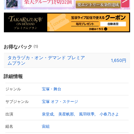
ストが口を揃えて言及する泉堂の○○の魅力をプレゼンします！パ
ート2も盛りだくさんの内容でお届けします！
お得なパック
(1)
タカラヅカ・オン・デマンド プレミア
1,650円
ムプラン
詳細情報
宝塚・舞台
ジャンル
宝塚 オフ・ステージ
サブジャンル
泉堂成
美星帆那
風羽咲季
小春乃さよ
出演
宙組
組名