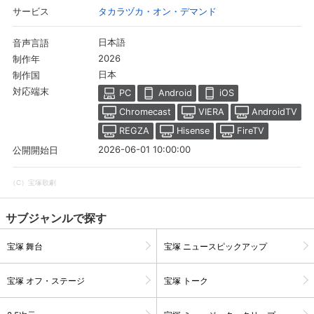
タカラヅカ・オン・デマンド
サービス
日本語
音声言語
2026
制作年
日本
制作国
対応端末
PC
Android
iOS
Chromecast
VIERA
AndroidTV
REGZA
Hisense
FireTV
2026-06-01 10:00:00
公開開始日
（C）宝塚歌劇
会員設定
会員情報
閉じる
サブジャンルで探す
宝塚 舞台
宝塚 ニュースピックアップ
基本情報、本人連絡先、パスワード 、クレ
会員情報変更
ジットカード情報の変更が可能です。
宝塚 オフ・ステージ
宝塚 トーク
決済方法変更
決済方法の変更が可能です。