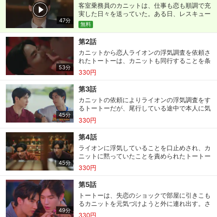
客室乗務員のカニットは、仕事も恋も順調で充
実した日々を送っていた。ある日、レスキュー
47分
隊員のトートーとすれ違いざまにスーツケース
無料
を取り違えてしまう。一方、旅先でスーツケー
スの中身が違うことに気づいたトートーたちだ
第2話
ったが、カニットの高価な服や時計を借りるこ
カニットから恋人ライオンの浮気調査を依頼さ
とに。しかし、トラブルに巻き込まれた際に破
れたトートーは、カニットも同行することを条
損させ…。
53分
件に出す。あまり乗り気ではないカニットだ
330円
が、ライオンの尾行調査へついていくことに。
その後も浮気疑惑は払拭できないまま、カニッ
第3話
トは記念日のサプライズ準備のため、トートー
カニットの依頼によりライオンの浮気調査をす
に荷物持ちを頼み買い物に出かけるが…。
るトートーだが、尾行している途中で本人に気
45分
付かれ取引を持ちかけらる。一方、カニットは
330円
試験準備のため、トートーから人命救助を指導
してもらうことに。トートーはライオンが浮気
第4話
している事実を隠していたが、騙され続けるカ
ライオンに浮気していることを口止めされ、カ
ニットの姿に耐えられず…。
ニットに黙っていたことを責められたトートー
45分
は、カニットに謝罪するべくフライトまでつい
330円
ていく。飛行機の中で土下座するトートーの姿
にようやく折れたカニット。トートーはカニッ
第5話
トの信頼を取り戻すべく、仲間も呼んでライオ
トートーは、失恋のショックで部屋に引きこも
ンの浮気現場に突入するが…。
るカニットを元気づけようと外に連れ出す。さ
49分
らに、“次の恋に進むべきだ”と言ってカニット
330円