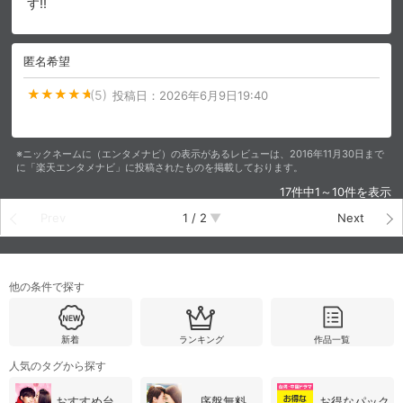
す‼️
匿名希望
(5)
投稿日：
2026年6月9日19:40
※ニックネームに（エンタメナビ）の表示があるレビューは、2016年11月30日まで
に「楽天エンタメナビ」に投稿されたものを掲載しております。
17件中1～10件を表示
Prev
1
/
2
Next
他の条件で探す
新着
ランキング
作品一覧
人気のタグから探す
おすすめ台湾・中国ドラマ
序盤無料
お得なパック