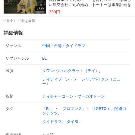
いにアッキーはくじを引くが…。
い航空会社に勤め始め、トートーは事業計画を
48分
本格的に進める。一方、アッキーは入隊日を迎
330円
え、見送りに来たウェーハーは除隊を待ち続け
購入明細
４ヵ月分の購入明細の確認が可能です。
ると誓う。そんな中、トートーは結婚の許しを
10件中1～10件を表示
得るためカニットの両親のもとを訪れ…。
詳細情報
現在獲得済みのお得なクーポンを確認でき
Myクーポン
ます。
中国・台湾・タイドラマ
ジャンル
レンタル、購入、定額見放題の購入履歴の
BL
サブジャンル
購入履歴
確認が可能です。こちらから視聴いただく
と便利です。
タワン･ウィホクラット（テイ）
出演
お気に入りに登録した作品を確認できま
ティティプーン・テーシャアパイクン（ニュ
お気に入り
す。お気に入りに追加した作品の削除も可
ー）
能です。
ティチャーコーン・プーカオトーン
監督
サイト内の閲覧履歴を確認できます。履歴
閲覧履歴
の削除も可能です。
「BL」・「ブロマンス」・「LGBTQ＋」関連コ
タグ
ンテンツ
サイト内で表示される作品の表示制限が可
タイドラマ
タイBL
視聴年齢制限
能です。5段階の年齢区分から選択できま
す。
タイ語