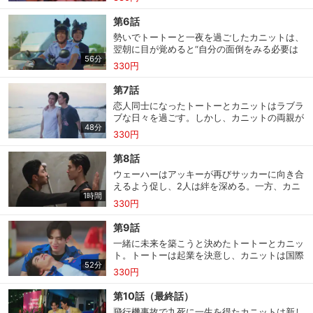
にアプローチを試みるが、はぐらかされてしま
う。一方、ウェーハーは自分がしたことへの後
第6話
悔にとらわれる日々を過ごしていたが、心配し
勢いでトートーと一夜を過ごしたカニットは、
たアッキーが駆けつけ…。
翌朝に目が覚めると“自分の面倒をみる必要は
56分
ない”と借金返済の終了を告げる。しかし、カ
330円
ニットに惚れたトートーはふさわしい相手にな
ろうとアプローチすることに。そんなある日、
第7話
2人は一緒にカニットの友人パイリンの誕生日
恋人同士になったトートーとカニットはラブラ
パーティーに出掛けるが…。
ブな日々を過ごす。しかし、カニットの両親が
48分
バンコクを訪れることになり、ライオンとの破
330円
局を両親に打ち明けられないカニットのため
に、トートーはパイロットのふりをして会うこ
第8話
とに。早速、カニットはトートーを完璧な男に
ウェーハーはアッキーが再びサッカーに向き合
仕上げるためにコーチングするが…。
えるよう促し、2人は絆を深める。一方、カニ
1時間
ットの父親から、経済的に支えられる男になる
会員設定
会員情報
閉じる
330円
よう言われたトートーは仕事を詰め込み、疲労
が蓄積していく。次第にカニットとの時間も取
第9話
れなくなっていくと、トートーを心配したカニ
一緒に未来を築こうと決めたトートーとカニッ
ットはある決断をする。
基本情報、本人連絡先、パスワード 、クレ
ト。トートーは起業を決意し、カニットは国際
会員情報変更
ジットカード情報の変更が可能です。
52分
線のある航空会社への転職を決める。一方、ア
330円
ッキーはウェーハーの助言で母校の体育教師を
始めるが、兵役を決めるくじ引きの日を迎え
第10話（最終話）
る。レスキュー隊の仲間に見守られながら、つ
決済方法変更
決済方法の変更が可能です。
飛行機事故で九死に一生を得たカニットは新し