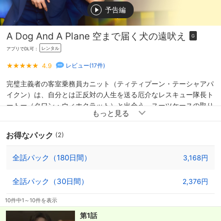
予告編
A Dog And A Plane 空まで届く犬の遠吠え
G
レンタル
アプリでDL可：
4.9
レビュー(
17
件)
完璧主義者の客室乗務員カニット（ティティプーン・テーシャアパ
イクン）は、自分とは正反対の人生を送る厄介なレスキュー隊長ト
ートー（タワン・ウィホクラット）と出会う。スーツケースの取り
違えをきっかけに、２人の運命は何度も交錯することに。やがて事
態は思わぬ方向へ発展すると、カニットは恋人であるイケメンパイ
お得なパック
(2)
ロット・ライオンの浮気調査をトートーに依頼する。この調査を巡
るドタバタ作戦の中で、やがてこのレスキュー任務は、お互いの心
全話パック（180日間）
3,168円
を救うことへと変化を遂げていく…！
全話パック（30日間）
2,376円
10件中1～10件を表示
第1話