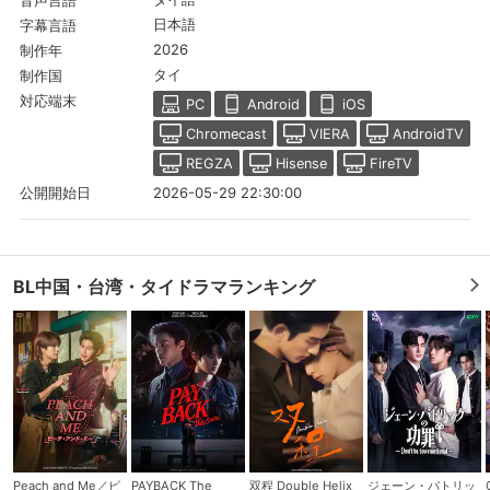
音声言語
日本語
字幕言語
スマホなどでRakuten TVを視聴する際のデ
視聴デバイス一覧
2026
制作年
バイス連携の設定ができます。
タイ
制作国
対応端末
視聴年齢制限の変更時にパスコード入力が
PC
Android
iOS
パスコード設定
求められるのでお子さまがいても安心で
Chromecast
VIERA
AndroidTV
す。
REGZA
Hisense
FireTV
メルマガの配信停止、配信先のメールアド
2026-05-29 22:30:00
公開開始日
メルマガ
レスの変更が可能です。
定額見放題コンテンツの解約はこちらから
定額見放題解約
BL中国・台湾・タイドラマランキング
可能です。
ログアウト
Peach and Me／ピ
PAYBACK The
双程 Double Helix
ジェーン・パトリッ