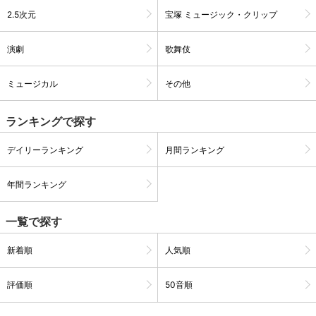
2.5次元
宝塚 ミュージック・クリップ
購入明細
４ヵ月分の購入明細の確認が可能です。
演劇
歌舞伎
ミュージカル
その他
現在獲得済みのお得なクーポンを確認でき
Myクーポン
ます。
ランキングで探す
レンタル、購入、定額見放題の購入履歴の
購入履歴
確認が可能です。こちらから視聴いただく
デイリーランキング
月間ランキング
と便利です。
お気に入りに登録した作品を確認できま
年間ランキング
お気に入り
す。お気に入りに追加した作品の削除も可
能です。
一覧で探す
サイト内の閲覧履歴を確認できます。履歴
閲覧履歴
の削除も可能です。
新着順
人気順
サイト内で表示される作品の表示制限が可
評価順
50音順
視聴年齢制限
能です。5段階の年齢区分から選択できま
す。