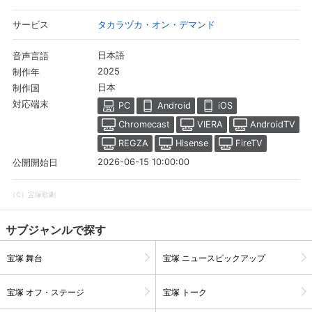
タカラヅカ・オン・デマンド
サービス
日本語
音声言語
2025
制作年
日本
制作国
対応端末
PC
Android
iOS
Chromecast
VIERA
AndroidTV
REGZA
Hisense
FireTV
2026-06-15 10:00:00
公開開始日
（C）宝塚歌劇
会員設定
会員情報
閉じる
サブジャンルで探す
基本情報、本人連絡先、パスワード 、クレ
会員情報変更
宝塚 舞台
宝塚 ニュースピックアップ
ジットカード情報の変更が可能です。
宝塚 オフ・ステージ
宝塚 トーク
決済方法変更
決済方法の変更が可能です。