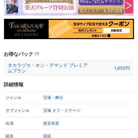
お得なパック
(1)
タカラヅカ・オン・デマンド プレミア
1,650円
ムプラン
詳細情報
宝塚・舞台
ジャンル
宝塚 オフ・ステージ
サブジャンル
亜音有星
出演
宙組
組名