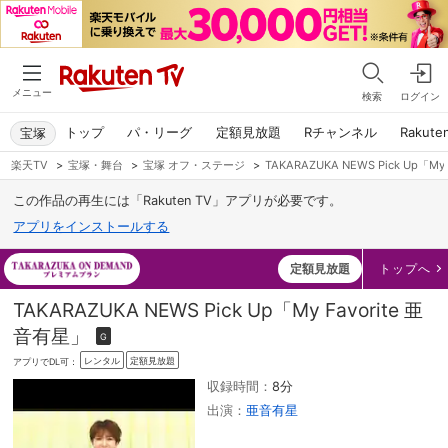
メニュー
検索
ログイン
トップ
パ・リーグ
定額見放題
Rチャンネル
Rakute
宝塚
楽天TV
>
宝塚・舞台
>
宝塚 オフ・ステージ
>
TAKARAZUKA NEWS Pick Up「My
この作品の再生には「Rakuten TV」アプリが必要です。
アプリをインストールする
定額見放題
トップへ
TAKARAZUKA NEWS Pick Up「My Favorite 亜
音有星」
G
レンタル
定額見放題
アプリでDL可：
収録時間：
8分
出演：
亜音有星