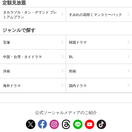
定額見放題
スマホなどでRakuten TVを視聴する際のデ
視聴デバイス一覧
タカラヅカ・オン・デマンド プレ
バイス連携の設定ができます。
すみれの花咲くマンスリーパック
ミアムプラン
視聴年齢制限の変更時にパスコード入力が
ジャンルで探す
パスコード設定
求められるのでお子さまがいても安心で
す。
宝塚
韓国ドラマ
メルマガの配信停止、配信先のメールアド
メルマガ
レスの変更が可能です。
中国・台湾・タイドラマ
BL
洋画
邦画
定額見放題コンテンツの解約はこちらから
定額見放題解約
可能です。
海外ドラマ
国内ドラマ
ログアウト
公式ソーシャルメディアのご紹介