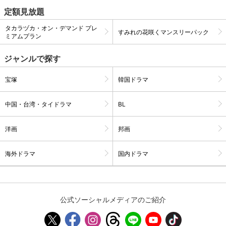
定額見放題
スマホなどでRakuten TVを視聴する際のデ
視聴デバイス一覧
バイス連携の設定ができます。
タカラヅカ・オン・デマンド プレ
すみれの花咲くマンスリーパック
ミアムプラン
視聴年齢制限の変更時にパスコード入力が
パスコード設定
求められるのでお子さまがいても安心で
ジャンルで探す
す。
宝塚
韓国ドラマ
メルマガの配信停止、配信先のメールアド
メルマガ
レスの変更が可能です。
中国・台湾・タイドラマ
BL
定額見放題コンテンツの解約はこちらから
定額見放題解約
洋画
邦画
可能です。
海外ドラマ
国内ドラマ
ログアウト
公式ソーシャルメディアのご紹介