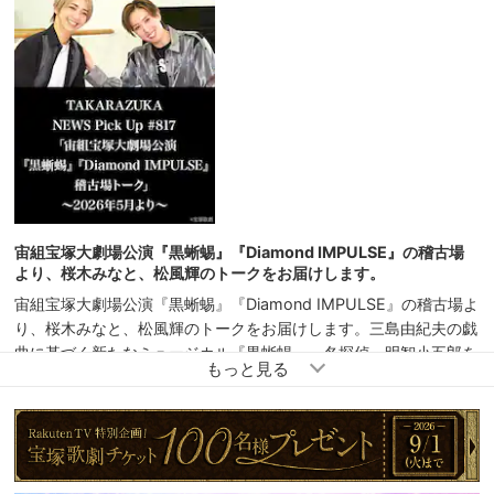
宙組宝塚大劇場公演『黒蜥蜴』『Diamond IMPULSE』の稽古場
より、桜木みなと、松風輝のトークをお届けします。
宙組宝塚大劇場公演『黒蜥蜴』『Diamond IMPULSE』の稽古場よ
り、桜木みなと、松風輝のトークをお届けします。三島由紀夫の戯
曲に基づく新たなミュージカル『黒蜥蜴』、名探偵・明智小五郎を
演じる桜木は、春乃演じる怪盗・黒蜥蜴との息詰まる攻防戦が魅力
的なシーンになるのではと意気込みます。ミステリー作品のため
「これ以上は話せない…続きは見てのお楽しみ！」ということで、
観劇が待ち遠しくなります。続くショー『Diamond IMPULSE』
は、大人数でのストーリー仕立ての場面や、11分間という大迫力の