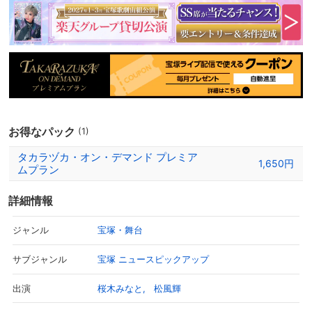
中詰めなど見どころ満載。112期生初舞台ロケットの話題では、松
風が本公演で卒業ということもあり、卒業生と初舞台生の「繋が
り」を感慨深げに語ります。公演が楽しみになるトークをどうぞお
楽しみください！
お得なパック
(1)
タカラヅカ・オン・デマンド プレミア
1,650円
ムプラン
詳細情報
宝塚・舞台
ジャンル
宝塚 ニュースピックアップ
サブジャンル
桜木みなと
松風輝
出演