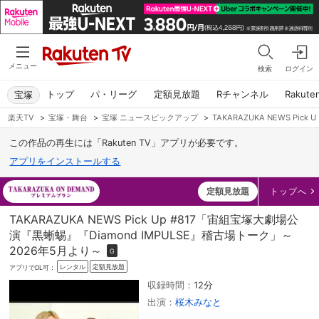
メニュー
検索
ログイン
トップ
パ・リーグ
定額見放題
Rチャンネル
Rakute
宝塚
楽天TV
>
宝塚・舞台
>
宝塚 ニュースピックアップ
>
TAKARAZUKA NEWS Pi
この作品の再生には「Rakuten TV」アプリが必要です。
アプリをインストールする
定額見放題
トップへ
TAKARAZUKA NEWS Pick Up #817「宙組宝塚大劇場公
演『黒蜥蜴』『Diamond IMPULSE』稽古場トーク」～
2026年5月より～
G
レンタル
定額見放題
アプリでDL可：
収録時間：
12分
出演：
桜木みなと