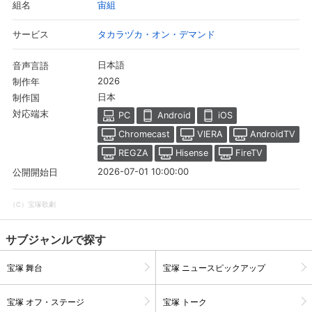
宙組
組名
タカラヅカ・オン・デマンド
サービス
日本語
音声言語
2026
制作年
日本
制作国
対応端末
PC
Android
iOS
Chromecast
VIERA
AndroidTV
REGZA
Hisense
FireTV
2026-07-01 10:00:00
公開開始日
会員設定
会員情報
閉じる
（C）宝塚歌劇
サブジャンルで探す
基本情報、本人連絡先、パスワード 、クレ
会員情報変更
ジットカード情報の変更が可能です。
宝塚 舞台
宝塚 ニュースピックアップ
宝塚 オフ・ステージ
宝塚 トーク
決済方法変更
決済方法の変更が可能です。