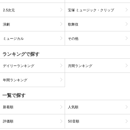
2.5次元
宝塚 ミュージック・クリップ
購入明細
４ヵ月分の購入明細の確認が可能です。
演劇
歌舞伎
現在獲得済みのお得なクーポンを確認でき
Myクーポン
ミュージカル
その他
ます。
ランキングで探す
レンタル、購入、定額見放題の購入履歴の
購入履歴
確認が可能です。こちらから視聴いただく
と便利です。
デイリーランキング
月間ランキング
お気に入りに登録した作品を確認できま
お気に入り
す。お気に入りに追加した作品の削除も可
年間ランキング
能です。
一覧で探す
サイト内の閲覧履歴を確認できます。履歴
閲覧履歴
の削除も可能です。
新着順
人気順
サイト内で表示される作品の表示制限が可
視聴年齢制限
能です。5段階の年齢区分から選択できま
評価順
50音順
す。