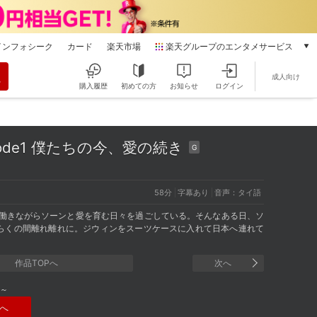
インフォシーク
カード
楽天市場
楽天グループのエンタメサービス
動画配信
成人向け
楽天TV
購入履歴
初めての方
お知らせ
ログイン
本/ゲーム/CD/DVD
楽天ブックス
電子書籍
Episode1 僕たちの今、愛の続き
G
楽天Kobo
雑誌読み放題
楽天マガジン
58分
字幕あり
音声：タイ語
音楽配信
く働きながらソーンと愛を育む日々を過ごしている。そんなある日、ソ
楽天ミュージック
らくの間離れ離れに。ジウィンをスーツケースに入れて日本へ連れて
動画配信ガイド
Rakuten PLAY
作品TOPへ
次へ
無料テレビ
Rチャンネル
～
チケット
へ