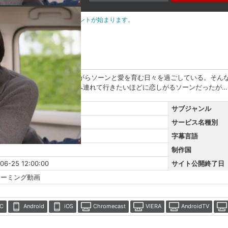
定した時点から視聴期限のカウントが始まります。
たジウィンは、忙しく働きながらソーンと愛を育む日々を過ごしている。そん
スーツケースに入れて日本へ連れて行きたいほどに恋しがるソーンだったが…
サブジャンル
サービス名種別
語
字幕言語
制作国
06-25 12:00:00
サイト公開終了日
リーミング動画
C
Android
iOS
Chromecast
VIERA
AndroidTV