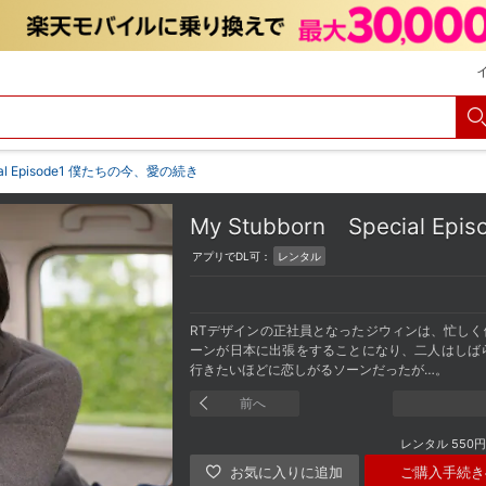
ial Episode1 僕たちの今、愛の続き
My Stubborn
Special 
アプリでDL可：
レンタル
RTデザインの正社員となったジウィンは、忙し
ーンが日本に出張をすることになり、二人はしば
行きたいほどに恋しがるソーンだったが…。
前へ
レンタル
550円
ご購入手続き