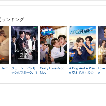
間ランキング
Helix
ジェーン・パトリ
Crazy Love-Moo
A Dog And A Plan
Love
ックの功罪―Don’t
Moo
e 空まで届く犬の
e
Be Too Emotional
遠吠え
―