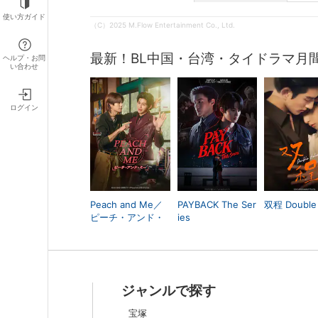
使い方ガイド
（C）2025 M.Flow Entertainment Co., Ltd.
最新！BL中国・台湾・タイドラマ月
ヘルプ・お問
い合わせ
ログイン
Peach and Me／
PAYBACK The Ser
双程 Double 
ピーチ・アンド・
ies
ミー
ジャンルで探す
宝塚