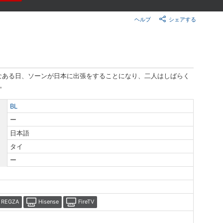
楽天チケット
エンタメニュース
ヘルプ
シェアする
推し楽
なある日、ソーンが日本に出張をすることになり、二人はしばらく
。
BL
ー
日本語
タイ
ー
REGZA
Hisense
FireTV