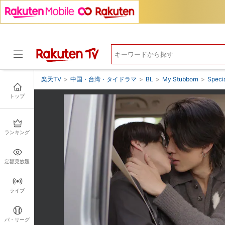
楽天TV
>
中国・台湾・タイドラマ
>
BL
>
My Stubborn
>
Spec
トップ
ドラマ
ランキング
定額見放題
ライブ
パ・リーグ