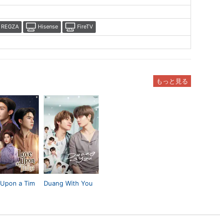
REGZA
Hisense
FireTV
もっと見る
 Upon a Tim
Duang With You