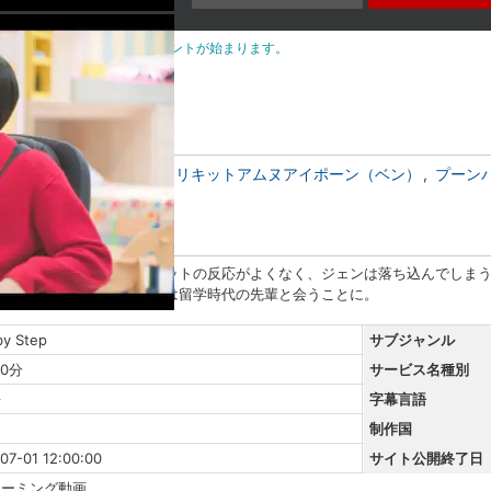
定した時点から視聴期限のカウントが始まります。
ン（マン）
バンヤポン・リキットアムヌアイポーン（ベン）
プーン
タナパーラディー
が社内で好評を得るが、パットの反応がよくなく、ジェンは落ち込んでしま
なる。その日の夜、パットは留学時代の先輩と会うことに。
by Step
サブジャンル
10分
サービス名種別
語
字幕言語
制作国
07-01 12:00:00
サイト公開終了日
リーミング動画