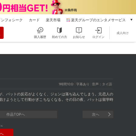
インフォシーク
カード
楽天市場
楽天グループのエンタメサービス
動画配信
成人向け
楽天TV
購入履歴
初めての方
お知らせ
ログイン
本/ゲーム/CD/DVD
楽天ブックス
電子書籍
楽天Kobo
雑誌読み放題
楽天マガジン
1時間10分
字幕あり
音声：タイ語
音楽配信
楽天ミュージック
が、パットの反応がよくなく、ジェンは落ち込んでしまう。元恋人の
避けようとして行動がぎこちなくなる。その日の夜、パットは留学時
動画配信ガイド
Rakuten PLAY
作品TOPへ
次へ
無料テレビ
Rチャンネル
～
チケット
へ