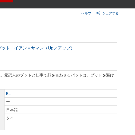
楽天チケット
エンタメニュース
ヘルプ
シェアする
推し楽
パット・イアン＝サマン（Up／アップ）
う。元恋人のプットと仕事で顔を合わせるパットは、プットを避け
BL
ー
日本語
タイ
ー