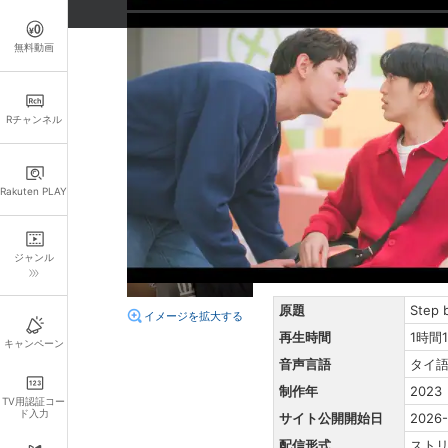
※本商品を『レンタル』した場合、ご注文が確
おしらせ
無料動画
詳細情報
Rチャンネル
キャスト・スタッフ
出演：
トリッサヌ・ソラナ
監督：
バンディット・シン
Rakuten PLAY
あらすじ
ジェンが作ったエビナゲット
ジャンル
ようとして行動がぎこちなく
原題
Step 
イメージを拡大する
再生時間
1時間
キャンペーン
音声言語
タイ
制作年
2023
TV用認証コー
ド入力
サイト公開開始日
2026-
配信形式
スト