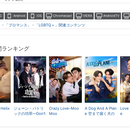
C
Android
iOS
Chromecast
VIERA
AndroidTV
」・「ブロマンス」・「LGBTQ＋」関連コンテンツ
間ランキング
Helix
ジェーン・パトリ
Crazy Love-Moo
A Dog And A Plan
Love
ックの功罪―Don’t
Moo
e 空まで届く犬の
e
Be Too Emotional
遠吠え
―