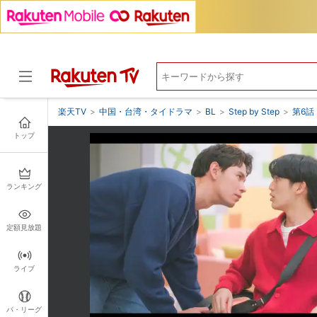
楽天TV
>
中国・台湾・タイドラマ
>
BL
>
Step by Step
>
第6話
トップ
ドラマ
ランキング
定額見放題
ライブ
パ・リーグ