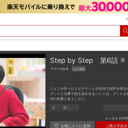
Step by Step
第6話
G
アプリでDL可：
レンタル
ジェンが作ったエビナゲットが社内で好評を得る
プットと仕事で顔を合わせるパットは、プットを
代の先輩と会うことに。
前へ
レンタル
220円
ご購入手続き