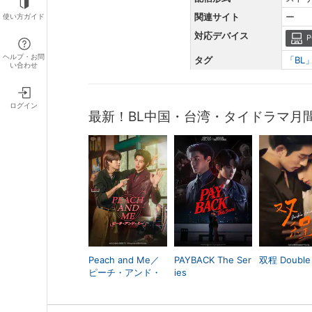
関連サイト
ー
使い方ガイド
対応デバイス
P
ヘルプ・お問
タグ
「BL
い合わせ
ログイン
最新！BL中国・台湾・タイドラマ月
Peach and Me／
PAYBACK The Ser
双程 Double 
ピーチ・アンド・
ies
ミー