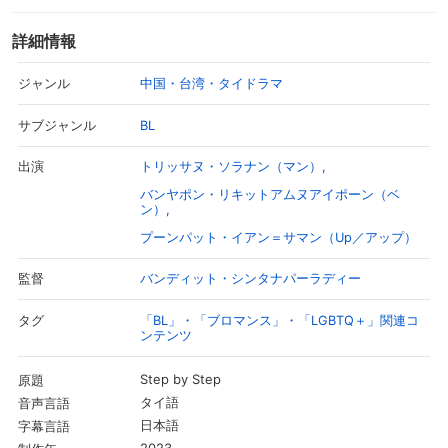
詳細情報
中国・台湾・タイドラマ
ジャンル
BL
サブジャンル
トリッサヌ・ソラナン（マン）
出演
バンヤポン・リキットアムヌアイポーン（ベ
ン）
プーンパット・イアン＝サマン（Up／アップ）
バンディット・シンタナパーラディー
監督
「BL」・「ブロマンス」・「LGBTQ＋」関連コ
タグ
ンテンツ
Step by Step
原題
タイ語
音声言語
日本語
字幕言語