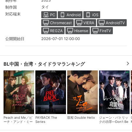
2023
制作年
タイ
制作国
対応端末
PC
Android
iOS
Chromecast
VIERA
AndroidTV
REGZA
Hisense
FireTV
2026-07-01 12:00:00
公開開始日
BL中国・台湾・タイドラマランキング
会員設定
会員情報
閉じる
基本情報、本人連絡先、パスワード 、クレ
会員情報変更
ジットカード情報の変更が可能です。
Peach and Me／ピ
PAYBACK The
双程 Double Helix
ジェーン・パトリッ
ーチ・アンド・ミー
Series
クの功罪―Don’t Be
Too Emotional―
決済方法変更
決済方法の変更が可能です。