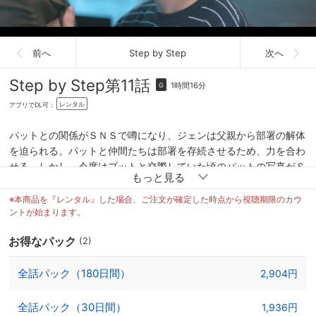
前へ
Step by Step
次へ
Step by Step
第11話
1時間16分
G
レンタル
アプリでDL可：
パットとの関係がＳＮＳで噂になり、ジェンは父親から部署の解体
を迫られる。パットと仲間たちは部署を存続させるため、力を合わ
せる。しかし、今度はプットと交際していた頃のパットの写真がＳ
ＮＳに出てしまい…。パットたちの部署に存続の危機が訪れる。
※本商品を『レンタル』した場合、ご注文が確定した時点から視聴期限のカウ
ントが始まります。
お得なパック
(2)
全話パック（180日間）
2,904円
全話パック（30日間）
1,936円