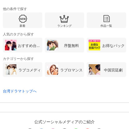
他の条件で探す
購入明細
４ヵ月分の購入明細の確認が可能です。
新着
ランキング
作品一覧
人気のタグから探す
現在獲得済みのお得なクーポンを確認でき
Myクーポン
ます。
おすすめ台湾・中国ドラマ
序盤無料
お得なパック
レンタル、購入、定額見放題の購入履歴の
購入履歴
確認が可能です。こちらから視聴いただく
カテゴリーから探す
と便利です。
ラブコメディ
ラブロマンス
中国宮廷劇
お気に入りに登録した作品を確認できま
お気に入り
す。お気に入りに追加した作品の削除も可
能です。
台湾ドラマトップへ
サイト内の閲覧履歴を確認できます。履歴
閲覧履歴
の削除も可能です。
サイト内で表示される作品の表示制限が可
視聴年齢制限
能です。5段階の年齢区分から選択できま
公式ソーシャルメディアのご紹介
す。