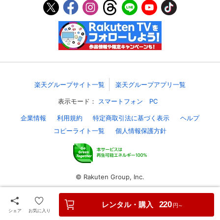
スマホなどでRakuten TVを視聴する際のデ
視聴デバイス一覧
バイス連携の設定ができます。
視聴年齢制限の変更時にパスコード入力が
パスコード設定
求められるのでお子さまがいても安心で
す。
楽天グループサイト一覧
楽天グループアプリ一覧
メルマガの配信停止、配信先のメールアド
メルマガ
レスの変更が可能です。
表示モード：
スマートフォン
PC
企業情報
利用規約
特定商取引法に基づく表示
ヘルプ
定額見放題コンテンツの解約はこちらから
定額見放題解約
可能です。
コピーライト一覧
個人情報保護方針
ログアウト
© Rakuten Group, Inc.
レンタル・購入
220
円～
シェア
お気に入り