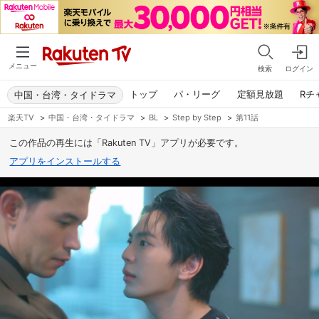
メニュー
検索
ログイン
トップ
パ・リーグ
定額見放題
Rチ
中国・台湾・タイドラマ
楽天TV
>
中国・台湾・タイドラマ
>
BL
>
Step by Step
>
第11話
この作品の再生には「Rakuten TV」アプリが必要です。
アプリをインストールする