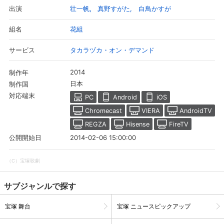
壮一帆
真野すがた
白鳥かすが
出演
花組
組名
タカラヅカ・オン・デマンド
サービス
2014
制作年
日本
制作国
対応端末
PC
Android
iOS
Chromecast
VIERA
AndroidTV
REGZA
Hisense
FireTV
2014-02-06 15:00:00
公開開始日
（C）宝塚歌劇
サブジャンルで探す
宝塚 舞台
宝塚 ニュースピックアップ