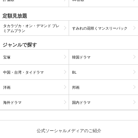
定額見放題
購入明細
４ヵ月分の購入明細の確認が可能です。
タカラヅカ・オン・デマンド プレ
すみれの花咲くマンスリーパック
ミアムプラン
現在獲得済みのお得なクーポンを確認でき
Myクーポン
ます。
ジャンルで探す
宝塚
韓国ドラマ
レンタル、購入、定額見放題の購入履歴の
購入履歴
確認が可能です。こちらから視聴いただく
と便利です。
中国・台湾・タイドラマ
BL
お気に入りに登録した作品を確認できま
お気に入り
す。お気に入りに追加した作品の削除も可
洋画
邦画
能です。
海外ドラマ
国内ドラマ
サイト内の閲覧履歴を確認できます。履歴
閲覧履歴
の削除も可能です。
サイト内で表示される作品の表示制限が可
視聴年齢制限
能です。5段階の年齢区分から選択できま
公式ソーシャルメディアのご紹介
す。