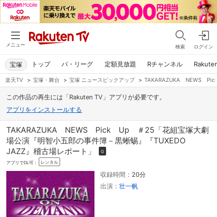
メニュー
検索
ログイン
トップ
パ・リーグ
定額見放題
Rチャンネル
Rakute
宝塚
楽天TV
>
宝塚・舞台
>
宝塚 ニュースピックアップ
>
TAKARAZUKA NEWS 
この作品の再生には「Rakuten TV」アプリが必要です。
アプリをインストールする
TAKARAZUKA NEWS Pick Up ＃25「花組宝塚大劇
場公演『明智小五郎の事件簿－黒蜥蜴』『TUXEDO
JAZZ』稽古場レポート」
G
レンタル
アプリでDL可：
収録時間：
20分
出演：
壮一帆