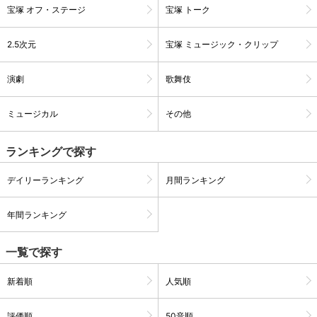
宝塚 オフ・ステージ
宝塚 トーク
2.5次元
宝塚 ミュージック・クリップ
演劇
歌舞伎
ミュージカル
その他
ランキングで探す
デイリーランキング
月間ランキング
会員設定
会員情報
閉じる
年間ランキング
一覧で探す
基本情報、本人連絡先、パスワード 、クレ
会員情報変更
ジットカード情報の変更が可能です。
新着順
人気順
決済方法変更
決済方法の変更が可能です。
評価順
50音順