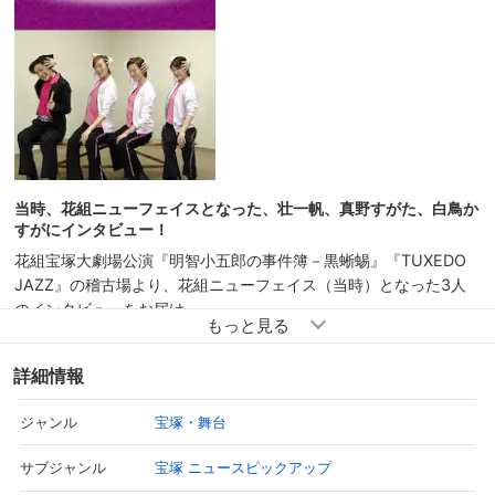
当時、花組ニューフェイスとなった、壮一帆、真野すがた、白鳥か
すがにインタビュー！
花組宝塚大劇場公演『明智小五郎の事件簿－黒蜥蜴』『TUXEDO
JAZZ』の稽古場より、花組ニューフェイス（当時）となった3人
のインタビューをお届け。
花組カラー“ピンク”のT－シャツ姿で揃えた3人は、すっかり花組に
詳細情報
馴染んだ様子を見せます。そんな3人の、花組の印象や稽古場での
エピソードなどをたっぷりと盛り込んだ楽しいインタビュー風景
宝塚・舞台
ジャンル
を、どうぞお楽しみください。
宝塚 ニュースピックアップ
サブジャンル