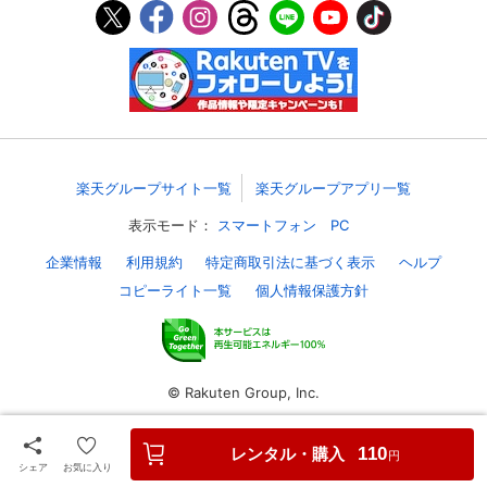
スマホなどでRakuten TVを視聴する際のデ
視聴デバイス一覧
バイス連携の設定ができます。
視聴年齢制限の変更時にパスコード入力が
パスコード設定
求められるのでお子さまがいても安心で
す。
楽天グループサイト一覧
楽天グループアプリ一覧
メルマガの配信停止、配信先のメールアド
メルマガ
レスの変更が可能です。
表示モード：
スマートフォン
PC
企業情報
利用規約
特定商取引法に基づく表示
ヘルプ
定額見放題コンテンツの解約はこちらから
定額見放題解約
可能です。
コピーライト一覧
個人情報保護方針
ログアウト
© Rakuten Group, Inc.
レンタル・購入
110
円
シェア
お気に入り